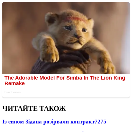
ЧИТАЙТЕ ТАКОЖ
Із сином Зідана розірвали контракт
7275