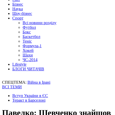
Бізнес
Наука
Шоу-бізнес
Спорт
Всі новини розділу
Футбол
Бокс
Баскетбол
Теніс
Формула-1
Хокей
Шахи
ЧС-2014
Lifestyle
БЛОГИ ЧИТАЧІВ
СПЕЦТЕМА:
Війна в Ірані
ВСІ ТЕМИ
Вступ України в ЄС
Теракт в Барселоні
Павелко: Шевченко знайшов