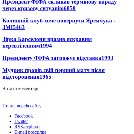
Президент ФІФА скликав термінову нараду
через кризову ситуацію
6858
Колишній клуб хоче повернути Яремчука -
ЗМІ
5463
Зірка Барселони вразив яскравим
перевтіленням
1994
Президенту ФІФА загрожує відставка
1993
Мудрик провів свій перший матч після
відсторонення
1965
Читати коментарі
Повна версія сайту
Facebook
Twitter
RSS-стрічки
E-mail розсилка