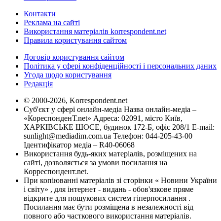
Контакти
Реклама на сайті
Використання матеріалів korrespondent.net
Правила користування сайтом
Договір користування сайтом
Політика у сфері конфіденційності і персональних даних
Угода щодо користування
Редакція
© 2000-2026, Korrespondent.net
Суб'єкт у сфері онлайн-медіа Назва онлайн-медіа –
«КореспонденТ.net» Адреса: 02091, місто Київ,
ХАРКІВСЬКЕ ШОСЕ, будинок 172-Б, офіс 208/1 E-mail:
sunlight@mediadim.com.ua
Телефон: 044-205-43-00
Ідентифікатор медіа – R40-06068
Використання будь-яких матеріалів, розміщених на
сайті, дозволяється за умови посилання на
Корреспондент.net.
При копіюванні матеріалів зі сторінки « Новини України
і світу» , для інтернет - видань - обов'язкове пряме
відкрите для пошукових систем гіперпосилання .
Посилання має бути розміщена в незалежності від
повного або часткового використання матеріалів.