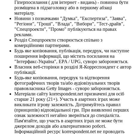
Гіперпосилання ( для інтернет - видань) - повинна бути
розміщена в підзаголовку або в першому абзаці
матеріалу.
Новини з позначками "Думка", "Експертиза", "Заява",
"Регіони", "Гроші", "Влада", "Вибори", "Тест-драйв",
"Спецпроекти", "Промо" публікуються на правах
реклами.
Розділ Спецпроекти створюється спільно з
комерційними партнерами.
Будь яке копіювання, публікація, передрук, чи наступне
поширення інформації, що містить посилання на
"Інтерфакс-Україна", EPA / UPG, суворо забороняється.
Власник веб-сторінки в розділі Я-Корреспондент є автор
публікації.
Будь-яке копіювання, передрук та відтворення
фотографічних творів та/або аудіовізуальних творів
правовласника Getty Images - суворо забороняється.
Матеріали сайту korrespondent.net призначені для осіб
старше 21 року (21+). Участь в азартних іграх може
викликати ігрову залежність. Дотримуйтесь правил
(принципів) відповідальної гри. При виявленні перших
ознак залежності негайно зверніться до спеціаліста.
Пам'ятайте, що участь в азартних іграх не може бути
джерелом доходів або альтернативою роботі.
Інформаційний ресурс korrespondent.net не проводить