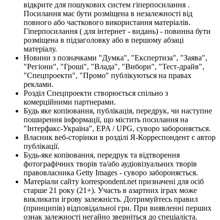
відкрите для пошукових систем гіперпосилання .
Посилання має бути розміщена в незалежності від
повного або часткового використання матеріалів.
Гіперпосилання ( для інтернет - видань) - повинна бути
розміщена в підзаголовку або в першому абзаці
матеріалу.
Новини з позначками "Думка", "Експертиза", "Заява",
"Регіони", "Гроші", "Влада", "Вибори", "Тест-драйв",
"Спецпроекти", "Промо" публікуються на правах
реклами.
Розділ Спецпроекти створюється спільно з
комерційними партнерами.
Будь яке копіювання, публікація, передрук, чи наступне
поширення інформації, що містить посилання на
"Інтерфакс-Україна", EPA / UPG, суворо забороняється.
Власник веб-сторінки в розділі Я-Корреспондент є автор
публікації.
Будь-яке копіювання, передрук та відтворення
фотографічних творів та/або аудіовізуальних творів
правовласника Getty Images - суворо забороняється.
Матеріали сайту korrespondent.net призначені для осіб
старше 21 року (21+). Участь в азартних іграх може
викликати ігрову залежність. Дотримуйтесь правил
(принципів) відповідальної гри. При виявленні перших
ознак залежності негайно зверніться до спеціаліста.