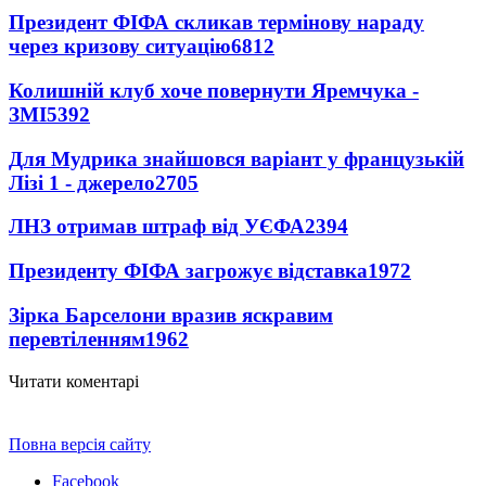
Президент ФІФА скликав термінову нараду
через кризову ситуацію
6812
Колишній клуб хоче повернути Яремчука -
ЗМІ
5392
Для Мудрика знайшовся варіант у французькій
Лізі 1 - джерело
2705
ЛНЗ отримав штраф від УЄФА
2394
Президенту ФІФА загрожує відставка
1972
Зірка Барселони вразив яскравим
перевтіленням
1962
Читати коментарі
Повна версія сайту
Facebook