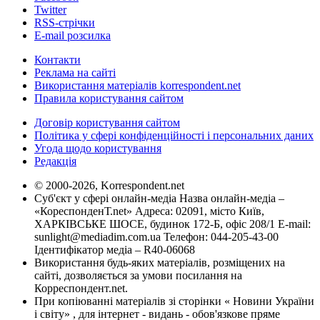
Twitter
RSS-стрічки
E-mail розсилка
Контакти
Реклама на сайті
Використання матеріалів korrespondent.net
Правила користування сайтом
Договір користування сайтом
Політика у сфері конфіденційності і персональних даних
Угода щодо користування
Редакція
© 2000-2026, Korrespondent.net
Суб'єкт у сфері онлайн-медіа Назва онлайн-медіа –
«КореспонденТ.net» Адреса: 02091, місто Київ,
ХАРКІВСЬКЕ ШОСЕ, будинок 172-Б, офіс 208/1 E-mail:
sunlight@mediadim.com.ua
Телефон: 044-205-43-00
Ідентифікатор медіа – R40-06068
Використання будь-яких матеріалів, розміщених на
сайті, дозволяється за умови посилання на
Корреспондент.net.
При копіюванні матеріалів зі сторінки « Новини України
і світу» , для інтернет - видань - обов'язкове пряме