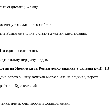
ьньої дистанції - вище.
а.
 розминувся з дальньою стійкою.
ле Роман не влучив у ствір з дуже вигідної позиції.
йти один на один з ним.
адто сильну передачу віддав.
 на Яремчука та Роман легко закинув у дальній кут!!! 1:0
див воротар, іншу замикав Мораес, але не влучив у ворота.
трафний. Буде кутовий.
енка, але як слід пробити форвард не зміг.