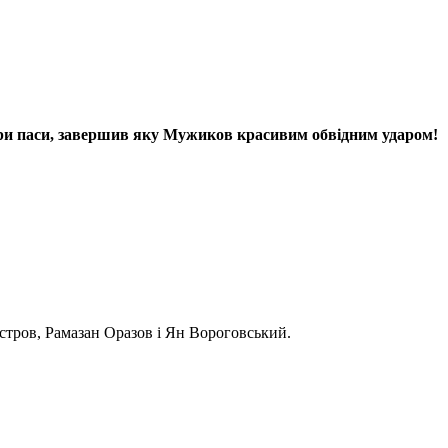
 три паси, завершив яку Мужиков красивим обвідним ударом!
стров, Рамазан Оразов і Ян Вороговський.