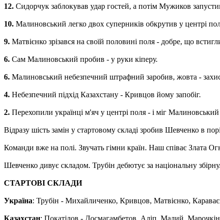
12.
Сидорчук заблокував удар гостей, а потім Мужиков запусти
10.
Малиновський легко двох суперників обкрутив у центрі поля.
9.
Матвієнко зрізався на своїй половині поля - добре, що встигли
6.
Сам Малиновський пробив - у руки кіперу.
6.
Малиновський небезпечний штрафний заробив, жовта - захис
4.
Небезпечний підхід Казахстану - Кривцов йому запобіг.
2.
Перехопили українці м'яч у центрі поля - і міг Малиновський
Відразу шість замін у стартовому складі зробив Шевченко в пор
Команди вже на полі. Звучать гімни країн. Наш співає Злата Ог
Шевченко дивує складом. Трубін дебютує за національну збірну.
СТАРТОВІ СКЛАДИ
Україна
: Трубін - Михайличенко, Кривцов, Матвієнко, Карава
Казахстан
: Покатілов - Досмагамбетов, Аліп, Малий, Марочкін