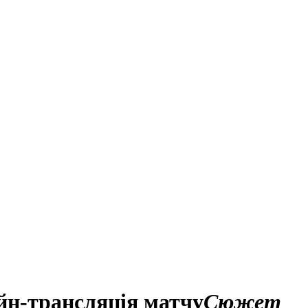
айн-трансляція матчу
Сюжет