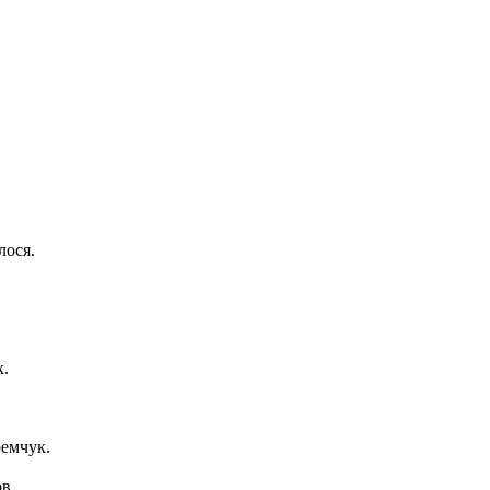
лося.
к.
ремчук.
в.