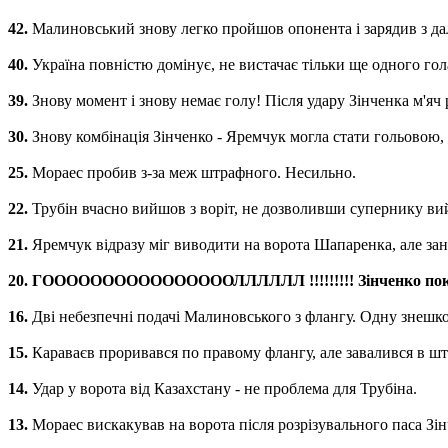
42.
Малиновський знову легко пройшов опонента і зарядив з дал
40.
Україна повністю домінує, не вистачає тільки ще одного гол
39.
Знову момент і знову немає голу! Після удару Зінченка м'яч
30.
Знову комбінація Зінченко - Яремчук могла стати гольовою, а
25.
Мораес пробив з-за меж штрафного. Несильно.
22.
Трубін вчасно вийшов з воріт, не дозволивши супернику ви
21.
Яремчук відразу міг виводити на ворота Шапаренка, але зан
20. ГООООООООООООООООЛЛЛЛЛЛ !!!!!!!!! Зінченко покотив
16.
Дві небезпечні подачі Малиновського з флангу. Одну знешко
15.
Караваєв проривався по правому флангу, але завалився в ш
14.
Удар у ворота від Казахстану - не проблема для Трубіна.
13.
Мораес вискакував на ворота після розрізувального паса Зінч