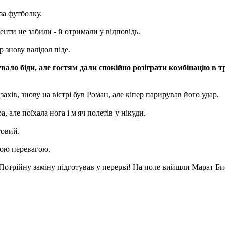
за футболку.
енти не забили - й отримали у відповідь.
р знову валідол піде.
ало біди, але гостям дали спокійно розіграти комбінацію в
хів, знову на вістрі був Роман, але кіпер парирував його удар.
 але поїхала нога і м'яч полетів у нікуди.
товий.
кою перевагою.
Потрійну заміну підготував у перерві! На поле вийшли Марат Би