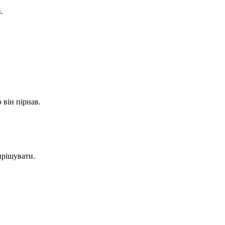
.
 він пірнав.
ирішувати.