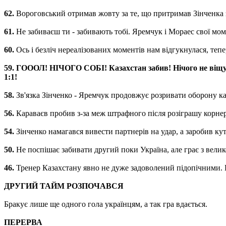
62.
Вороговський отримав жовту за те, що притримав Зінченка 
61.
Не забиваєш ти - забивають тобі. Яремчук і Мораес свої мом
60.
Ось і безліч нереалізованих моментів нам відгукнулася, тепе
59. ГОООЛ! НІЧОГО СОБІ! Казахстан забив! Нічого не віщув
1:1!
58.
Зв'язка Зінченко - Яремчук продовжує розривати оборону каза
56.
Караваєв пробив з-за меж штрафного після розіграшу корнера,
54.
Зінченко намагався вивести партнерів на удар, а заробив ку
50.
Не поспішає забивати другий поки Україна, але грає з вели
46. ​​
Тренер Казахстану явно не дуже задоволений підопічними. 
ДРУГИЙ ТАЙМ РОЗПОЧАВСЯ
Бракує лише ще одного гола українцям, а так гра вдається.
ПЕРЕРВА