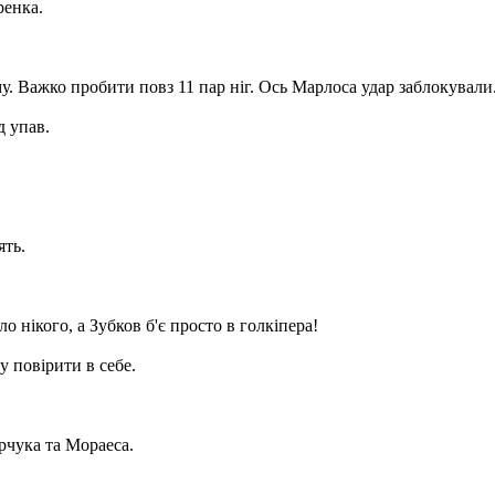
ренка.
. Важко пробити повз 11 пар ніг. Ось Марлоса удар заблокували
 упав.
ять.
 нікого, а Зубков б'є просто в голкіпера!
у повірити в себе.
рчука та Мораеса.