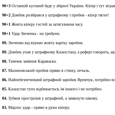
90+3
Останній кутовий буде у збірної України. Кіпер і тут зіграв
90+2
Довбик розібрався у штрафному і пробив - кіпер тягне!
90+1
Жовта кіперу гостей за затягування часу.
90+1
Удар Зінченка - на трибуни.
89.
Зінченко від відчаю жовту картку заробив.
89.
Довбик упав у штрафному Казахстану, а рефері говорить, що
88.
Тимчик замінив Караваєва.
87.
Малиновський пробив прямо в стінку, печаль.
86.
Найнебезпечніший штрафний заробив Яремчук, потрібно в
85.
Казахстан тупо відбивається, їм іншого і не потрібно.
84.
Зубков прострілив у штрафний, а замкнути нікому.
83.
Марлос удар - прямо в руки кіперу.