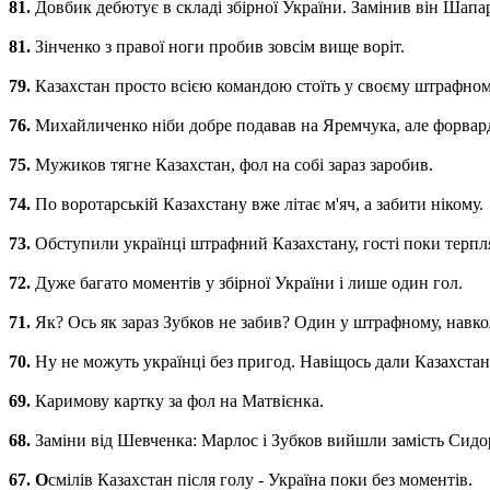
81.
Довбик дебютує в складі збірної України. Замінив він Шапа
81.
Зінченко з правої ноги пробив зовсім вище воріт.
79.
Казахстан просто всією командою стоїть у своєму штрафному
76.
Михайличенко ніби добре подавав на Яремчука, але форвард
75.
Мужиков тягне Казахстан, фол на собі зараз заробив.
74.
По воротарській Казахстану вже літає м'яч, а забити нікому.
73.
Обступили українці штрафний Казахстану, гості поки терпл
72.
Дуже багато моментів у збірної України і лише один гол.
71.
Як? Ось як зараз Зубков не забив? Один у штрафному, навколо
70.
Ну не можуть українці без пригод. Навіщось дали Казахстан
69.
Каримову картку за фол на Матвієнка.
68.
Заміни від Шевченка: Марлос і Зубков вийшли замість Сидо
67. О
смілів Казахстан після голу - Україна поки без моментів.