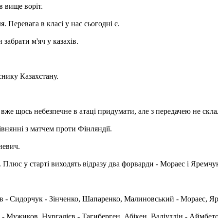
в вище воріт.
 Перевага в класі у нас сьогодні є.
 забрати м'яч у казахів.
нику Казахстану.
 вже щось небезпечне в атаці придумати, але з передачею не скла
івнянні з матчем проти Фінляндії.
невич.
 Плюс у старті виходять відразу два форварди - Мораес і Яремчу
єв - Сидорчук - Зінченко, Шапаренко, Малиновський - Мораес, Я
 - Мужиков, Нургалієв - Тагиберген, Абікен, Валіуллін - Аймбето