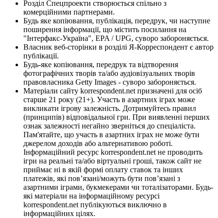
Розділ Спецпроекти створюється спільно з
комерційними партнерами.
Будь яке копіювання, публікація, передрук, чи наступне
поширення інформації, що містить посилання на
"Інтерфакс-Україна", EPA / UPG, суворо забороняється.
Власник веб-сторінки в розділі Я-Корреспондент є автор
публікації.
Будь-яке копіювання, передрук та відтворення
фотографічних творів та/або аудіовізуальних творів
правовласника Getty Images - суворо забороняється.
Матеріали сайту korrespondent.net призначені для осіб
старше 21 року (21+). Участь в азартних іграх може
викликати ігрову залежність. Дотримуйтесь правил
(принципів) відповідальної гри. При виявленні перших
ознак залежності негайно зверніться до спеціаліста.
Пам'ятайте, що участь в азартних іграх не може бути
джерелом доходів або альтернативою роботі.
Інформаційний ресурс korrespondent.net не проводить
ігри на реальні та/або віртуальні гроші, також сайт не
приймає ні в якій формі оплату ставок та інших
платежів, які пов’язані/можуть бути пов’язані з
азартними іграми, букмекерами чи тоталізаторами. Будь-
які матеріали на інформаційному ресурсі
korrespondent.net публікуються виключно в
інформаційних цілях.