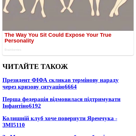
ЧИТАЙТЕ ТАКОЖ
Президент ФІФА скликав термінову нараду
через кризову ситуацію
6664
Перша федерація відмовилася підтримувати
Інфантіно
6192
Колишній клуб хоче повернути Яремчука -
ЗМІ
5110