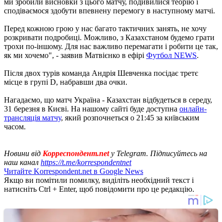
ми зробили висновки з цього матчу, подивилися теорію і
сподіваємося здобути впевнену перемогу в наступному матчі.
Перед кожною грою у нас багато тактичних занять, не хочу
розкривати подробиці. Можливо, з Казахстаном будемо грати
трохи по-іншому. Для нас важливо перемагати і робити це так,
як ми хочемо", - заявив Матвієнко в ефірі
Футбол NEWS
.
Після двох турів команда Андрія Шевченка посідає третє
місце в групі D, набравши два очки.
Нагадаємо, що матч Україна - Казахстан відбудеться в середу,
31 березня в Києві. На нашому сайті буде доступна
онлайн-
трансляція матчу
, який розпочнеться о 21:45 за київським
часом.
Новини від
Корреспондент.net
у Telegram. Підписуйтесь на
наш канал
https://t.me/korrespondentnet
Читайте Korrespondent.net в Google News
Якщо ви помітили помилку, виділіть необхідний текст і
натисніть Ctrl + Enter, щоб повідомити про це редакцію.