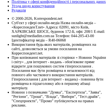
Політика у сфері конфіденційності і персональних даних
Угода щодо користування
Редакція
© 2000-2026, Korrespondent.net
Суб'єкт у сфері онлайн-медіа Назва онлайн-медіа –
«КореспонденТ.net» Адреса: 02091, місто Київ,
ХАРКІВСЬКЕ ШОСЕ, будинок 172-Б, офіс 208/1 E-mail:
sunlight@mediadim.com.ua
Телефон: 044-205-43-00
Ідентифікатор медіа – R40-06068
Використання будь-яких матеріалів, розміщених на
сайті, дозволяється за умови посилання на
Корреспондент.net.
При копіюванні матеріалів зі сторінки « Новини України
і світу» , для інтернет - видань - обов'язкове пряме
відкрите для пошукових систем гіперпосилання .
Посилання має бути розміщена в незалежності від
повного або часткового використання матеріалів.
Гіперпосилання ( для інтернет - видань) - повинна бути
розміщена в підзаголовку або в першому абзаці
матеріалу.
Новини з позначками "Думка", "Експертиза", "Заява",
"Регіони", "Гроші", "Влада", "Вибори", "Тест-драйв",
"Спецпроекти", "Промо" публікуються на правах
реклами.