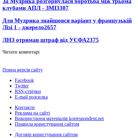
За Мудрика розгорнулася боротьба між трьома
клубами АПЛ - ЗМІ
3307
Для Мудрика знайшовся варіант у французькій
Лізі 1 - джерело
2657
ЛНЗ отримав штраф від УЄФА
2375
Читати коментарі
Повна версія сайту
Facebook
Twitter
RSS-стрічки
E-mail розсилка
Контакти
Реклама на сайті
Використання матеріалів korrespondent.net
Правила користування сайтом
Договір користування сайтом