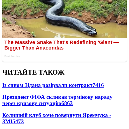
ЧИТАЙТЕ ТАКОЖ
Із сином Зідана розірвали контракт
7416
Президент ФІФА скликав термінову нараду
через кризову ситуацію
6863
Колишній клуб хоче повернути Яремчука -
ЗМІ
5473