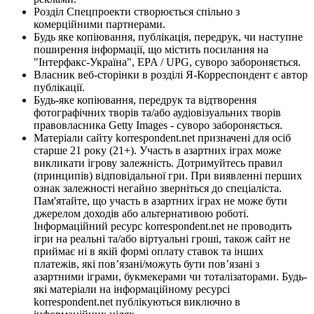
Розділ Спецпроекти створюється спільно з
комерційними партнерами.
Будь яке копіювання, публікація, передрук, чи наступне
поширення інформації, що містить посилання на
"Інтерфакс-Україна", EPA / UPG, суворо забороняється.
Власник веб-сторінки в розділі Я-Корреспондент є автор
публікації.
Будь-яке копіювання, передрук та відтворення
фотографічних творів та/або аудіовізуальних творів
правовласника Getty Images - суворо забороняється.
Матеріали сайту korrespondent.net призначені для осіб
старше 21 року (21+). Участь в азартних іграх може
викликати ігрову залежність. Дотримуйтесь правил
(принципів) відповідальної гри. При виявленні перших
ознак залежності негайно зверніться до спеціаліста.
Пам'ятайте, що участь в азартних іграх не може бути
джерелом доходів або альтернативою роботі.
Інформаційний ресурс korrespondent.net не проводить
ігри на реальні та/або віртуальні гроші, також сайт не
приймає ні в якій формі оплату ставок та інших
платежів, які пов’язані/можуть бути пов’язані з
азартними іграми, букмекерами чи тоталізаторами. Будь-
які матеріали на інформаційному ресурсі
korrespondent.net публікуються виключно в