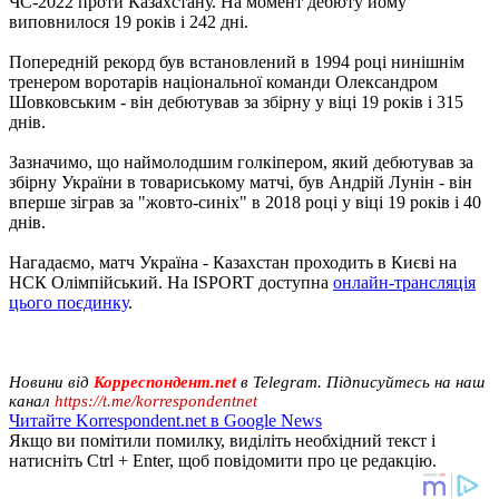
ЧС-2022 проти Казахстану. На момент дебюту йому
виповнилося 19 років і 242 дні.
Попередній рекорд був встановлений в 1994 році нинішнім
тренером воротарів національної команди Олександром
Шовковським - він дебютував за збірну у віці 19 років і 315
днів.
Зазначимо, що наймолодшим голкіпером, який дебютував за
збірну України в товариському матчі, був Андрій Лунін - він
вперше зіграв за "жовто-синіх" в 2018 році у віці 19 років і 40
днів.
Нагадаємо, матч Україна - Казахстан проходить в Києві на
НСК Олімпійський. На ISPORT доступна
онлайн-трансляція
цього поєдинку
.
Новини від
Корреспондент.net
в Telegram. Підписуйтесь на наш
канал
https://t.me/korrespondentnet
Читайте Korrespondent.net в Google News
Якщо ви помітили помилку, виділіть необхідний текст і
натисніть Ctrl + Enter, щоб повідомити про це редакцію.