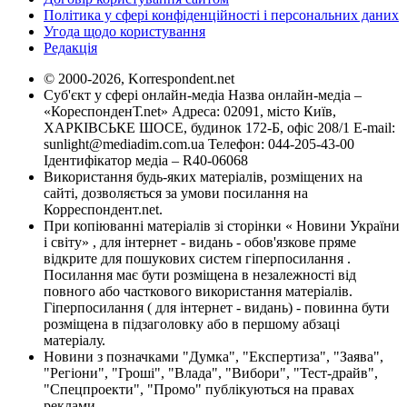
Політика у сфері конфіденційності і персональних даних
Угода щодо користування
Редакція
© 2000-2026, Korrespondent.net
Суб'єкт у сфері онлайн-медіа Назва онлайн-медіа –
«КореспонденТ.net» Адреса: 02091, місто Київ,
ХАРКІВСЬКЕ ШОСЕ, будинок 172-Б, офіс 208/1 E-mail:
sunlight@mediadim.com.ua
Телефон: 044-205-43-00
Ідентифікатор медіа – R40-06068
Використання будь-яких матеріалів, розміщених на
сайті, дозволяється за умови посилання на
Корреспондент.net.
При копіюванні матеріалів зі сторінки « Новини України
і світу» , для інтернет - видань - обов'язкове пряме
відкрите для пошукових систем гіперпосилання .
Посилання має бути розміщена в незалежності від
повного або часткового використання матеріалів.
Гіперпосилання ( для інтернет - видань) - повинна бути
розміщена в підзаголовку або в першому абзаці
матеріалу.
Новини з позначками "Думка", "Експертиза", "Заява",
"Регіони", "Гроші", "Влада", "Вибори", "Тест-драйв",
"Спецпроекти", "Промо" публікуються на правах
реклами.