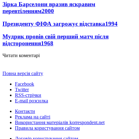
Зірка Барселони вразив яскравим
перевтіленням
2000
Президенту ФІФА загрожує відставка
1994
Мудрик провів свій перший матч після
відсторонення
1968
Читати коментарі
Повна версія сайту
Facebook
Twitter
RSS-стрічки
E-mail розсилка
Контакти
Реклама на сайті
Використання матеріалів korrespondent.net
Правила користування сайтом
Договір користування сайтом