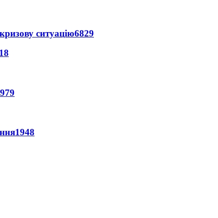
кризову ситуацію
6829
18
979
ення
1948