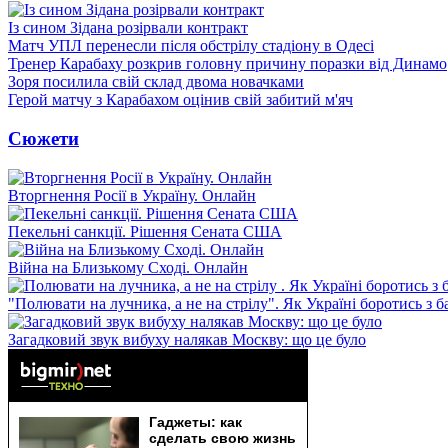
Із сином Зідана розірвали контракт
Матч УПЛ перенесли після обстрілу стадіону в Одесі
Тренер Карабаху розкрив головну причину поразки від Динамо
Зоря посилила свій склад двома новачками
Герой матчу з Карабахом оцінив свій забитий м'яч
Сюжети
Вторгнення Росії в Україну. Онлайн
Пекельні санкції. Рішення Сената США
Війна на Близькому Сході. Онлайн
"Полювати на лучника, а не на стрілу". Як Україні боротись з 
Загадковий звук вибуху налякав Москву: що це було