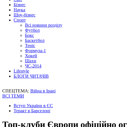
Бізнес
Наука
Шоу-бізнес
Спорт
Всі новини розділу
Футбол
Бокс
Баскетбол
Теніс
Формула-1
Хокей
Шахи
ЧС-2014
Lifestyle
БЛОГИ ЧИТАЧІВ
СПЕЦТЕМА:
Війна в Ірані
ВСІ ТЕМИ
Вступ України в ЄС
Теракт в Барселоні
Топ-клуби Європи офіційно о