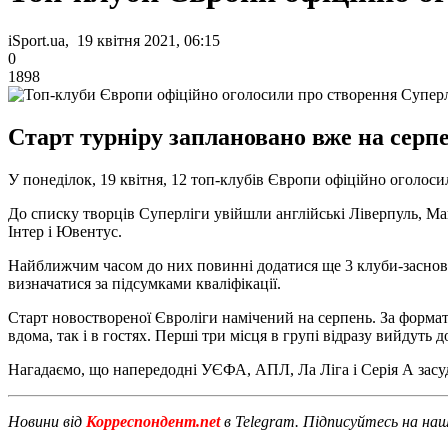
iSport.ua, 19 квітня 2021, 06:15
0
1898
Старт турніру заплановано вже на серп
У понеділок, 19 квітня, 12 топ-клубів Європи офіційно оголос
До списку творців Суперліги увійшли англійські Ліверпуль, Манч
Інтер і Ювентус.
Найближчим часом до них повинні додатися ще 3 клуби-засновни
визначатися за підсумками кваліфікації.
Старт новоствореної Євроліги намічений на серпень. За формато
вдома, так і в гостях. Перші три місця в групі відразу вийдуть 
Нагадаємо, що напередодні УЄФА, АПЛ, Ла Ліга і Серія А засуд
Новини від
Корреспондент.net
в Telegram. Підписуйтесь на на