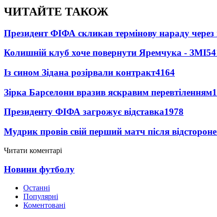
ЧИТАЙТЕ ТАКОЖ
Президент ФІФА скликав термінову нараду через 
Колишній клуб хоче повернути Яремчука - ЗМІ
54
Із сином Зідана розірвали контракт
4164
Зірка Барселони вразив яскравим перевтіленням
1
Президенту ФІФА загрожує відставка
1978
Мудрик провів свій перший матч після відсторон
Читати коментарі
Новини футболу
Останні
Популярні
Коментовані