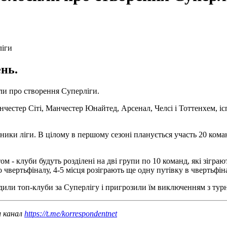
ень.
или про створення Суперліги.
естер Сіті, Манчестер Юнайтед, Арсенал, Челсі і Тоттенхем, іспа
ки ліги. В цілому в першому сезоні планується участь 20 команд:
м - клуби будуть розділені на дві групи по 10 команд, які зігр
до чвертьфіналу, 4-5 місця розіграють ще одну путівку в чвертьфі
или топ-клуби за Суперлігу і пригрозили їм виключенням з турн
ш канал
https://t.me/korrespondentnet