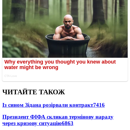
ЧИТАЙТЕ ТАКОЖ
Із сином Зідана розірвали контракт
7416
Президент ФІФА скликав термінову нараду
через кризову ситуацію
6863