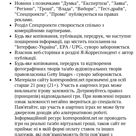
Новини з позначками "Думка", "Експертиза", "Заява",
"Регіони", "Гроші", "Влада", "Вибори", "Тест-драйв",
"Спецпроекти", "Промо" публікуються на правах
реклами.
Розділ Спецпроекти створюється спільно з
комерційними партнерами.
Будь яке копіювання, публікація, передрук, чи наступне
поширення інформації, що містить посилання на
"Інтерфакс-Україна", EPA / UPG, суворо забороняється.
Власник веб-сторінки в розділі Я-Корреспондент є автор
публікації.
Будь-яке копіювання, передрук та відтворення
фотографічних творів та/або аудіовізуальних творів
правовласника Getty Images - суворо забороняється.
Матеріали сайту korrespondent.net призначені для осіб
старше 21 року (21+). Участь в азартних іграх може
викликати ігрову залежність. Дотримуйтесь правил
(принципів) відповідальної гри. При виявленні перших
ознак залежності негайно зверніться до спеціаліста.
Пам'ятайте, що участь в азартних іграх не може бути
джерелом доходів або альтернативою роботі.
Інформаційний ресурс korrespondent.net не проводить
ігри на реальні та/або віртуальні гроші, також сайт не
приймає ні в якій формі оплату ставок та інших
платежів, які пов’язані/можуть бути пов’язані з