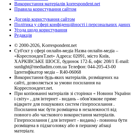
Використання матеріалів korrespondent.net
Правила користування сайтом
Договір користування сайтом
Політика у сфері конфіденційності і персональних даних
Угода щодо користування
Редакція
© 2000-2026, Korrespondent.net
Суб'єкт у сфері онлайн-медіа Назва онлайн-медіа –
«КореспонденТ.net» Адреса: 02091, місто Київ,
ХАРКІВСЬКЕ ШОСЕ, будинок 172-Б, офіс 208/1 E-mail:
sunlight@mediadim.com.ua
Телефон: 044-205-43-00
Ідентифікатор медіа – R40-06068
Використання будь-яких матеріалів, розміщених на
сайті, дозволяється за умови посилання на
Корреспондент.net.
При копіюванні матеріалів зі сторінки « Новини України
і світу» , для інтернет - видань - обов'язкове пряме
відкрите для пошукових систем гіперпосилання .
Посилання має бути розміщена в незалежності від
повного або часткового використання матеріалів.
Гіперпосилання ( для інтернет - видань) - повинна бути
розміщена в підзаголовку або в першому абзаці
матеріалу.