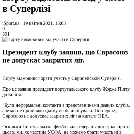
в Суперлізі
iSport.ua, 19 квітня 2021, 15:03
0
391
Президент клубу заявив, що Євросоюз
не допускає закритих ліг.
Порту відмовився брати участь у Європейській Суперлізі.
Про це заявив президент португальського клубу Жорже Пінту
да Кошта.
"Були неформальні контакти з представниками деяких клубів,
але ми не приділяли цьому особливої ​​уваги. По-перше,
Євросоюз не допускає закритих ліг на кшталт НБА.
Оскільки Португальська футбольна федерація виступає проти
цього, ми, як частина УЄФА, не можемо брати участь ні в