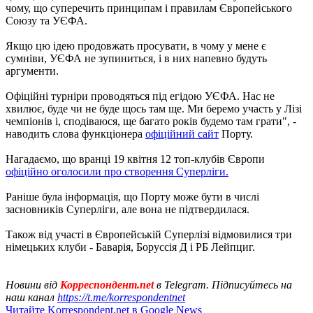
чому, що суперечить принципам і правилам Європейського
Союзу та УЄФА.
Якщо цю ідею продовжать просувати, в чому у мене є
сумніви, УЄФА не зупиниться, і в них напевно будуть
аргументи.
Офіційні турніри проводяться під егідою УЄФА. Нас не
хвилює, буде чи не буде щось там ще. Ми беремо участь у Лізі
чемпіонів і, сподіваюся, ще багато років будемо там грати", -
наводить слова функціонера
офіційний сайт
Порту.
Нагадаємо, що вранці 19 квітня 12 топ-клубів Європи
офіційно оголосили про створення Суперліги.
Раніше була інформація, що Порту може бути в числі
засновників Суперліги, але вона не підтвердилася.
Також від участі в Європейській Суперлізі відмовилися три
німецьких клуби - Баварія, Боруссія Д і РБ Лейпциг.
Новини від
Корреспондент.net
в Telegram. Підписуйтесь на
наш канал
https://t.me/korrespondentnet
Читайте Korrespondent.net в Google News