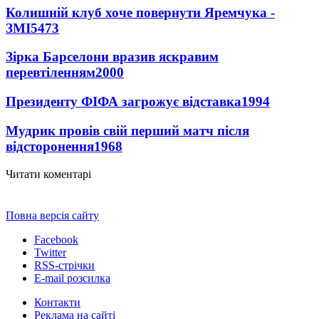
Колишній клуб хоче повернути Яремчука -
ЗМІ
5473
Зірка Барселони вразив яскравим
перевтіленням
2000
Президенту ФІФА загрожує відставка
1994
Мудрик провів свій перший матч після
відсторонення
1968
Читати коментарі
Повна версія сайту
Facebook
Twitter
RSS-стрічки
E-mail розсилка
Контакти
Реклама на сайті