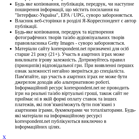
Будь яке копіювання, публікація, передрук, чи наступне
поширення інформації, що містить посилання на
"Інтерфакс-Україна", EPA / UPG, суворо забороняється.
Власник веб-сторінки в розділі Я-Корреспондент є автор
публікації.
Будь-яке копіювання, передрук та відтворення
фотографічних творів та/або аудіовізуальних творів
правовласника Getty Images - суворо забороняється.
Матеріали сайту korrespondent.net призначені для осіб
старше 21 року (21+). Участь в азартних іграх може
викликати ігрову залежність. Дотримуйтесь правил
(принципів) відповідальної гри. При виявленні перших
ознак залежності негайно зверніться до спеціаліста.
Пам'ятайте, що участь в азартних іграх не може бути
джерелом доходів або альтернативою роботі.
Інформаційний ресурс korrespondent.net не проводить
ігри на реальні та/або віртуальні гроші, також сайт не
приймає ні в якій формі оплату ставок та інших
платежів, які пов’язані/можуть бути пов’язані з
азартними іграми, букмекерами чи тоталізаторами. Будь-
які матеріали на інформаційному ресурсі
korrespondent.net публікуються виключно в
інформаційних цілях.
X