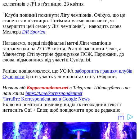
колективів з ЛЧ в п'ятницю, 23 квітня.
"Клуби повинні покинути Лігу чемпіонів. Очікую, що це
станеться в п'ятницю. Потім ми маємо визначити, як
завершити цей сезон у Лізі чемпіонів", - наводить слова
Меллера
DR Sporten
.
Нагадаємо, перші півфінальні матчі Ліги чемпіонів
запланували на 27 і 28 квітня. Реал зіграє проти Челсі, а
Манчестер Сіті зустріне французьке ПСЖ. Парижани, до
слова, відмовилися від участі в Суперлізі.
Раніше повідомлялося, що УЄФА
заборонить гравцям клубів
Суперліги
брати участь у чемпіонатах світу і Європи.
Новини від
Корреспондент.net
в Telegram. Підписуйтесь на
наш канал
https://t.me/korrespondentnet
Читайте Korrespondent.net в Google News
Якщо ви помітили помилку, виділіть необхідний текст і
натисніть Ctrl + Enter, щоб повідомити про це редакцію.