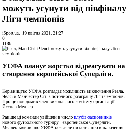
можуть усунути від півфіналу
Ліги чемпіонів
iSport.ua, 19 квітня 2021, 21:27
0
1186
УЄФА планує жорстко відреагувати на
створення європейської Суперліги.
Керівництво УЄФА розглядає можливість виключення Реала,
Челсі й Манчестер Сіті з поточного розіграшу Ліги чемпіонів.
Про це повідомив член виконавчого комітету організації
Йєспер Меллер.
Раніше ці команди увійшли в число
клубів-засновників
нового футбольного турніру - європейської Суперліги.
Меллер заявив, що УЄФА розгляне питання про виключення