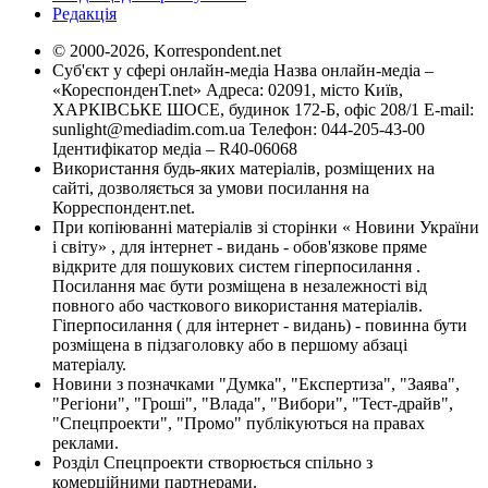
Редакція
© 2000-2026, Korrespondent.net
Суб'єкт у сфері онлайн-медіа Назва онлайн-медіа –
«КореспонденТ.net» Адреса: 02091, місто Київ,
ХАРКІВСЬКЕ ШОСЕ, будинок 172-Б, офіс 208/1 E-mail:
sunlight@mediadim.com.ua
Телефон: 044-205-43-00
Ідентифікатор медіа – R40-06068
Використання будь-яких матеріалів, розміщених на
сайті, дозволяється за умови посилання на
Корреспондент.net.
При копіюванні матеріалів зі сторінки « Новини України
і світу» , для інтернет - видань - обов'язкове пряме
відкрите для пошукових систем гіперпосилання .
Посилання має бути розміщена в незалежності від
повного або часткового використання матеріалів.
Гіперпосилання ( для інтернет - видань) - повинна бути
розміщена в підзаголовку або в першому абзаці
матеріалу.
Новини з позначками "Думка", "Експертиза", "Заява",
"Регіони", "Гроші", "Влада", "Вибори", "Тест-драйв",
"Спецпроекти", "Промо" публікуються на правах
реклами.
Розділ Спецпроекти створюється спільно з
комерційними партнерами.