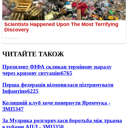
ЧИТАЙТЕ ТАКОЖ
Президент ФІФА скликав термінову нараду
через кризову ситуацію
6765
Перша федерація відмовилася підтримувати
Інфантіно
6225
Колишній клуб хоче повернути Яремчука -
ЗМІ
5347
За Мудрика розгорнулася боротьба між трьома
клубами АПЛ - ЗМІ
3350