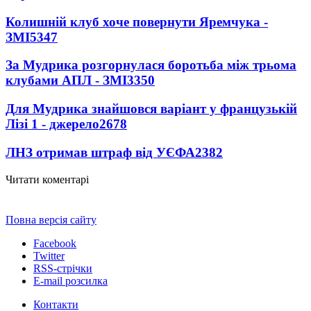
Колишній клуб хоче повернути Яремчука -
ЗМІ
5347
За Мудрика розгорнулася боротьба між трьома
клубами АПЛ - ЗМІ
3350
Для Мудрика знайшовся варіант у французькій
Лізі 1 - джерело
2678
ЛНЗ отримав штраф від УЄФА
2382
Читати коментарі
Повна версія сайту
Facebook
Twitter
RSS-стрічки
E-mail розсилка
Контакти