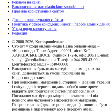
Реклама на сайті
Використання матеріалів korrespondent.net
Правила користування сайтом
Договір користування сайтом
Політика у сфері конфіденційності і персональних даних
Угода щодо користування
Редакція
© 2000-2026, Korrespondent.net
Суб'єкт у сфері онлайн-медіа Назва онлайн-медіа –
«КореспонденТ.net» Адреса: 02091, місто Київ,
ХАРКІВСЬКЕ ШОСЕ, будинок 172-Б, офіс 208/1 E-mail:
sunlight@mediadim.com.ua
Телефон: 044-205-43-00
Ідентифікатор медіа – R40-06068
Використання будь-яких матеріалів, розміщених на
сайті, дозволяється за умови посилання на
Корреспондент.net.
При копіюванні матеріалів зі сторінки « Новини України
і світу» , для інтернет - видань - обов'язкове пряме
відкрите для пошукових систем гіперпосилання .
Посилання має бути розміщена в незалежності від
повного або часткового використання матеріалів.
Гіперпосилання ( для інтернет - видань) - повинна бути
розміщена в підзаголовку або в першому абзаці