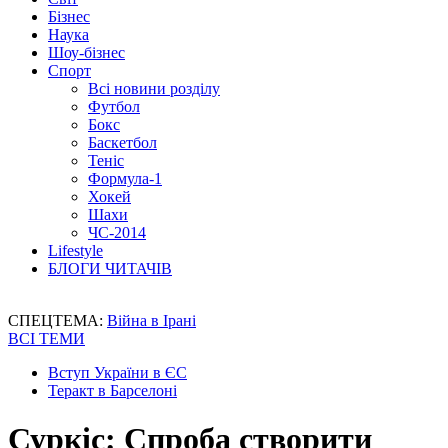
Бізнес
Наука
Шоу-бізнес
Спорт
Всі новини розділу
Футбол
Бокс
Баскетбол
Теніс
Формула-1
Хокей
Шахи
ЧС-2014
Lifestyle
БЛОГИ ЧИТАЧІВ
СПЕЦТЕМА:
Війна в Ірані
ВСІ ТЕМИ
Вступ України в ЄС
Теракт в Барселоні
Суркіс: Спроба створити