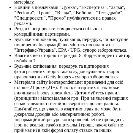
матеріалу.
Новини з позначками "Думка", "Експертиза", "Заява",
"Регіони", "Гроші", "Влада", "Вибори", "Тест-драйв",
"Спецпроекти", "Промо" публікуються на правах
реклами.
Розділ Спецпроекти створюється спільно з
комерційними партнерами.
Будь яке копіювання, публікація, передрук, чи наступне
поширення інформації, що містить посилання на
"Інтерфакс-Україна", EPA / UPG, суворо забороняється.
Власник веб-сторінки в розділі Я-Корреспондент є автор
публікації.
Будь-яке копіювання, передрук та відтворення
фотографічних творів та/або аудіовізуальних творів
правовласника Getty Images - суворо забороняється.
Матеріали сайту korrespondent.net призначені для осіб
старше 21 року (21+). Участь в азартних іграх може
викликати ігрову залежність. Дотримуйтесь правил
(принципів) відповідальної гри. При виявленні перших
ознак залежності негайно зверніться до спеціаліста.
Пам'ятайте, що участь в азартних іграх не може бути
джерелом доходів або альтернативою роботі.
Інформаційний ресурс korrespondent.net не проводить
ігри на реальні та/або віртуальні гроші, також сайт не
приймає ні в якій формі оплату ставок та інших