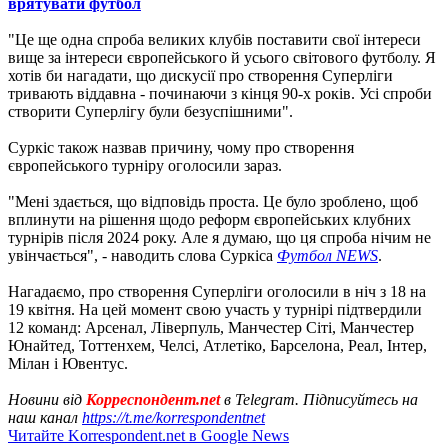
врятувати футбол
"Це ще одна спроба великих клубів поставити свої інтереси
вище за інтереси європейського й усього світового футболу. Я
хотів би нагадати, що дискусії про створення Суперліги
тривають віддавна - починаючи з кінця 90-х років. Усі спроби
створити Суперлігу були безуспішними".
Суркіс також назвав причину, чому про створення
європейського турніру оголосили зараз.
"Мені здається, що відповідь проста. Це було зроблено, щоб
вплинути на рішення щодо реформ європейських клубних
турнірів після 2024 року. Але я думаю, що ця спроба нічим не
увінчається", - наводить слова Суркіса
Футбол NEWS
.
Нагадаємо, про створення Суперліги оголосили в ніч з 18 на
19 квітня. На цей момент свою участь у турнірі підтвердили
12 команд: Арсенал, Ліверпуль, Манчестер Сіті, Манчестер
Юнайтед, Тоттенхем, Челсі, Атлетіко, Барселона, Реал, Інтер,
Мілан і Ювентус.
Новини від
Корреспондент.net
в Telegram. Підписуйтесь на
наш канал
https://t.me/korrespondentnet
Читайте Korrespondent.net в Google News