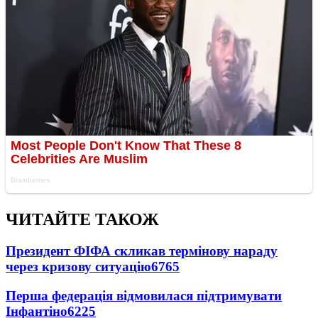
ЧИТАЙТЕ ТАКОЖ
Президент ФІФА скликав термінову нараду
через кризову ситуацію
6765
Перша федерація відмовилася підтримувати
Інфантіно
6225