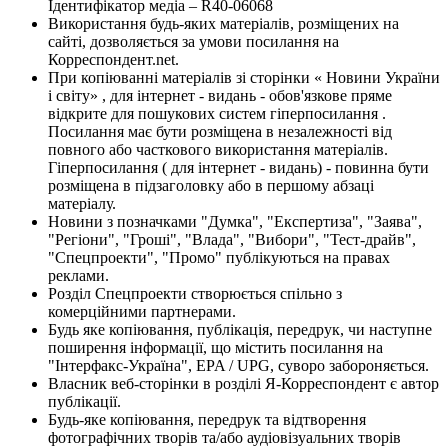
Ідентифікатор медіа – R40-06068
Використання будь-яких матеріалів, розміщених на
сайті, дозволяється за умови посилання на
Корреспондент.net.
При копіюванні матеріалів зі сторінки « Новини України
і світу» , для інтернет - видань - обов'язкове пряме
відкрите для пошукових систем гіперпосилання .
Посилання має бути розміщена в незалежності від
повного або часткового використання матеріалів.
Гіперпосилання ( для інтернет - видань) - повинна бути
розміщена в підзаголовку або в першому абзаці
матеріалу.
Новини з позначками "Думка", "Експертиза", "Заява",
"Регіони", "Гроші", "Влада", "Вибори", "Тест-драйв",
"Спецпроекти", "Промо" публікуються на правах
реклами.
Розділ Спецпроекти створюється спільно з
комерційними партнерами.
Будь яке копіювання, публікація, передрук, чи наступне
поширення інформації, що містить посилання на
"Інтерфакс-Україна", EPA / UPG, суворо забороняється.
Власник веб-сторінки в розділі Я-Корреспондент є автор
публікації.
Будь-яке копіювання, передрук та відтворення
фотографічних творів та/або аудіовізуальних творів