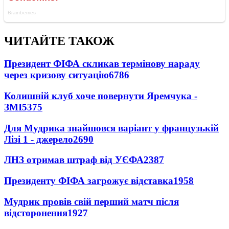
ЧИТАЙТЕ ТАКОЖ
Президент ФІФА скликав термінову нараду
через кризову ситуацію
6786
Колишній клуб хоче повернути Яремчука -
ЗМІ
5375
Для Мудрика знайшовся варіант у французькій
Лізі 1 - джерело
2690
ЛНЗ отримав штраф від УЄФА
2387
Президенту ФІФА загрожує відставка
1958
Мудрик провів свій перший матч після
відсторонення
1927