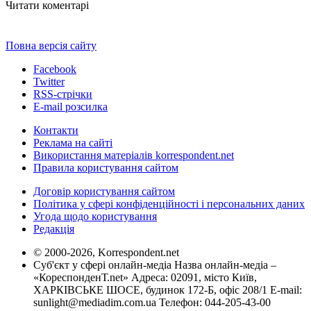
Читати коментарі
Повна версія сайту
Facebook
Twitter
RSS-стрічки
E-mail розсилка
Контакти
Реклама на сайті
Використання матеріалів korrespondent.net
Правила користування сайтом
Договір користування сайтом
Політика у сфері конфіденційності і персональних даних
Угода щодо користування
Редакція
© 2000-2026, Korrespondent.net
Суб'єкт у сфері онлайн-медіа Назва онлайн-медіа –
«КореспонденТ.net» Адреса: 02091, місто Київ,
ХАРКІВСЬКЕ ШОСЕ, будинок 172-Б, офіс 208/1 E-mail:
sunlight@mediadim.com.ua
Телефон: 044-205-43-00