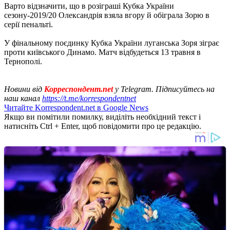
Варто відзначити, що в розіграші Кубка України
сезону-2019/20 Олександрія взяла вгору й обіграла Зорю в
серії пенальті.
У фінальному поєдинку Кубка України луганська Зоря зіграє
проти київського Динамо. Матч відбудеться 13 травня в
Тернополі.
Новини від
Корреспондент.net
у Telegram. Підписуйтесь на
наш канал
https://t.me/korrespondentnet
Читайте Korrespondent.net в Google News
Якщо ви помітили помилку, виділіть необхідний текст і
натисніть Ctrl + Enter, щоб повідомити про це редакцію.