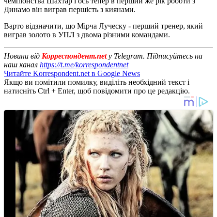
чемпіонства Шахтар і ось тепер в перший же рік роботи з
Динамо він виграв першість з киянами.
Варто відзначити, що Мірча Луческу - перший тренер, який
виграв золото в УПЛ з двома різними командами.
Новини від
Корреспондент.net
у Telegram. Підписуйтесь на
наш канал
https://t.me/korrespondentnet
Читайте Korrespondent.net в Google News
Якщо ви помітили помилку, виділіть необхідний текст і
натисніть Ctrl + Enter, щоб повідомити про це редакцію.