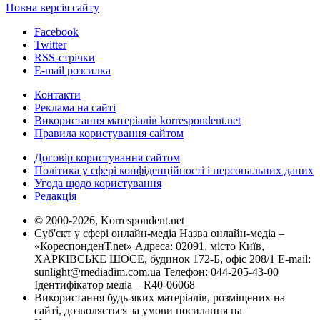
Повна версія сайту
Facebook
Twitter
RSS-стрічки
E-mail розсилка
Контакти
Реклама на сайті
Використання матеріалів korrespondent.net
Правила користування сайтом
Договір користування сайтом
Політика у сфері конфіденційності і персональних даних
Угода щодо користування
Редакція
© 2000-2026, Korrespondent.net
Суб'єкт у сфері онлайн-медіа Назва онлайн-медіа –
«КореспонденТ.net» Адреса: 02091, місто Київ,
ХАРКІВСЬКЕ ШОСЕ, будинок 172-Б, офіс 208/1 E-mail:
sunlight@mediadim.com.ua
Телефон: 044-205-43-00
Ідентифікатор медіа – R40-06068
Використання будь-яких матеріалів, розміщених на
сайті, дозволяється за умови посилання на