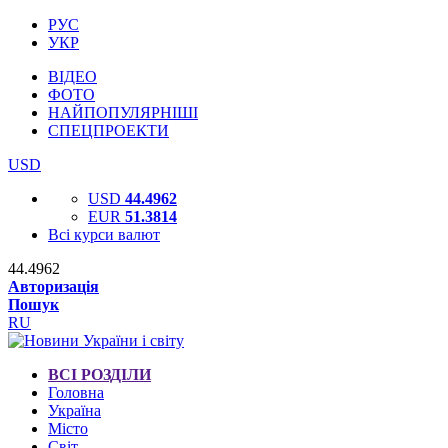
РУС
УКР
ВІДЕО
ФОТО
НАЙПОПУЛЯРНІШІ
СПЕЦПРОЕКТИ
USD
USD
44.4962
EUR
51.3814
Всі курси валют
44.4962
Авторизація
Пошук
RU
ВСІ РОЗДІЛИ
Головна
Україна
Місто
Світ