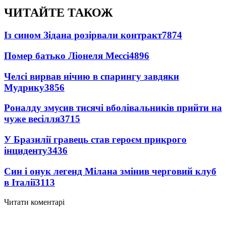
ЧИТАЙТЕ ТАКОЖ
Із сином Зідана розірвали контракт
7874
Помер батько Ліонеля Мессі
4896
Челсі вирвав нічию в спарингу завдяки
Мудрику
3856
Роналду змусив тисячі вболівальників прийти на
чуже весілля
3715
У Бразилії гравець став героєм прикрого
інциденту
3436
Син і онук легенд Мілана змінив черговий клуб
в Італії
3113
Читати коментарі