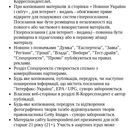
Корреспондент.net.
При копіюванні матеріалів зі сторінки « Новини України
і світу» , для інтернет - видань - обов'язкове пряме
відкрите для пошукових систем гіперпосилання .
Посилання має бути розміщена в незалежності від
повного або часткового використання матеріалів.
Гіперпосилання ( для інтернет - видань) - повинна бути
розміщена в підзаголовку або в першому абзаці
матеріалу.
Новини з позначками "Думка", "Експертиза", "Заява",
"Регіони", "Гроші", "Влада", "Вибори", "Тест-драйв",
"Спецпроекти", "Промо" публікуються на правах
реклами.
Розділ Спецпроекти створюється спільно з
комерційними партнерами.
Будь яке копіювання, публікація, передрук, чи наступне
поширення інформації, що містить посилання на
"Інтерфакс-Україна", EPA / UPG, суворо забороняється.
Власник веб-сторінки в розділі Я-Корреспондент є автор
публікації.
Будь-яке копіювання, передрук та відтворення
фотографічних творів та/або аудіовізуальних творів
правовласника Getty Images - суворо забороняється.
Матеріали сайту korrespondent.net призначені для осіб
старше 21 року (21+). Участь в азартних іграх може