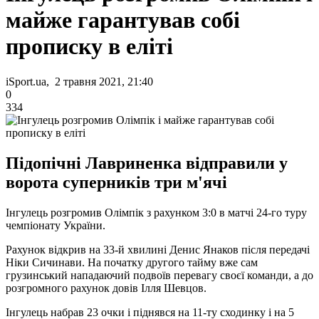
майже гарантував собі
прописку в еліті
iSport.ua, 2 травня 2021, 21:40
0
334
Підопічні Лавриненка відправили у
ворота суперників три м'ячі
Інгулець розгромив Олімпік з рахунком 3:0 в матчі 24-го туру
чемпіонату України.
Рахунок відкрив на 33-й хвилині Денис Янаков після передачі
Ніки Сичинави. На початку другого тайму вже сам
грузинський нападаючий подвоїв перевагу своєї команди, а до
розгромного рахунок довів Ілля Шевцов.
Інгулець набрав 23 очки і піднявся на 11-ту сходинку і на 5