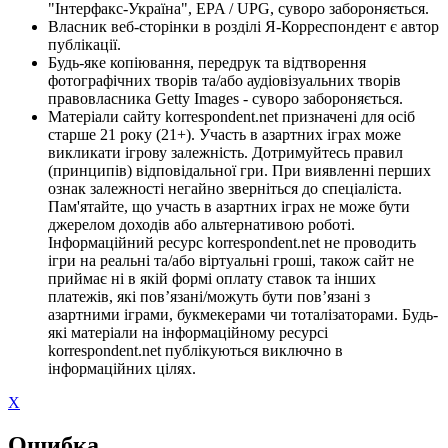
"Інтерфакс-Україна", EPA / UPG, суворо забороняється.
Власник веб-сторінки в розділі Я-Корреспондент є автор
публікації.
Будь-яке копіювання, передрук та відтворення
фотографічних творів та/або аудіовізуальних творів
правовласника Getty Images - суворо забороняється.
Матеріали сайту korrespondent.net призначені для осіб
старше 21 року (21+). Участь в азартних іграх може
викликати ігрову залежність. Дотримуйтесь правил
(принципів) відповідальної гри. При виявленні перших
ознак залежності негайно зверніться до спеціаліста.
Пам'ятайте, що участь в азартних іграх не може бути
джерелом доходів або альтернативою роботі.
Інформаційний ресурс korrespondent.net не проводить
ігри на реальні та/або віртуальні гроші, також сайт не
приймає ні в якій формі оплату ставок та інших
платежів, які пов’язані/можуть бути пов’язані з
азартними іграми, букмекерами чи тоталізаторами. Будь-
які матеріали на інформаційному ресурсі
korrespondent.net публікуються виключно в
інформаційних цілях.
X
Ошибка