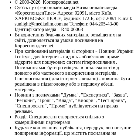
© 2000-2026, Korrespondent.net
Суб'єкт у сфері онлайн-медіа Назва онлайн-медіа –
«КореспонденТ.net» Адреса: 02091, місто Київ,
ХАРКІВСЬКЕ ШОСЕ, будинок 172-Б, офіс 208/1 E-mail:
sunlight@mediadim.com.ua
Телефон: 044-205-43-00
Ідентифікатор медіа – R40-06068
Використання будь-яких матеріалів, розміщених на
сайті, дозволяється за умови посилання на
Корреспондент.net.
При копіюванні матеріалів зі сторінки « Новини України
і світу» , для інтернет - видань - обов'язкове пряме
відкрите для пошукових систем гіперпосилання .
Посилання має бути розміщена в незалежності від
повного або часткового використання матеріалів.
Гіперпосилання ( для інтернет - видань) - повинна бути
розміщена в підзаголовку або в першому абзаці
матеріалу.
Новини з позначками "Думка", "Експертиза", "Заява",
"Регіони", "Гроші", "Влада", "Вибори", "Тест-драйв",
"Спецпроекти", "Промо" публікуються на правах
реклами.
Розділ Спецпроекти створюється спільно з
комерційними партнерами.
Будь яке копіювання, публікація, передрук, чи наступне
поширення інформації, що містить посилання на