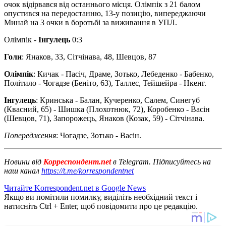
очок відірвався від останнього місця. Олімпік з 21 балом
опустився на передостанню, 13-у позицію, випереджаючи
Минай на 3 очки в боротьбі за виживання в УПЛ.
Олімпік -
Інгулець
0:3
Голи
: Янаков, 33, Сітчінава, 48, Шевцов, 87
Олімпік
: Кичак - Пасіч, Драме, Зотько, Лебеденко - Бабенко,
Політило - Чогадзе (Беніто, 63), Таллес, Тейшейра - Нкенг.
Інгулець
: Кринська - Балан, Кучеренко, Салем, Синегуб
(Квасний, 65) - Шишка (Плохотнюк, 72), Коробенко - Васін
(Шевцов, 71), Запорожець, Янаков (Козак, 59) - Сітчінава.
Попередження
: Чогадзе, Зотько - Васін.
Новини від
Корреспондент.net
в Telegram. Підписуйтесь на
наш канал
https://t.me/korrespondentnet
Читайте Korrespondent.net в Google News
Якщо ви помітили помилку, виділіть необхідний текст і
натисніть Ctrl + Enter, щоб повідомити про це редакцію.