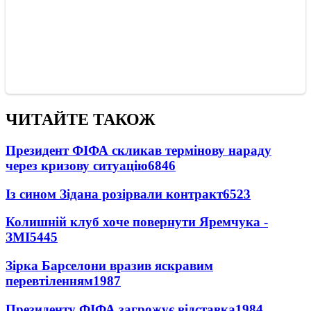
ЧИТАЙТЕ ТАКОЖ
Президент ФІФА скликав термінову нараду
через кризову ситуацію
6846
Із сином Зідана розірвали контракт
6523
Колишній клуб хоче повернути Яремчука -
ЗМІ
5445
Зірка Барселони вразив яскравим
перевтіленням
1987
Президенту ФІФА загрожує відставка
1984