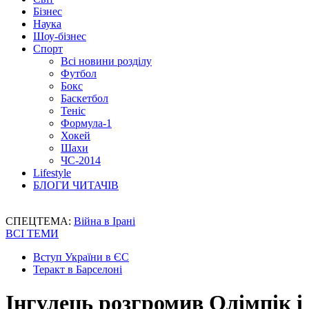
Бізнес
Наука
Шоу-бізнес
Спорт
Всі новини розділу
Футбол
Бокс
Баскетбол
Теніс
Формула-1
Хокей
Шахи
ЧС-2014
Lifestyle
БЛОГИ ЧИТАЧІВ
СПЕЦТЕМА:
Війна в Ірані
ВСІ ТЕМИ
Вступ України в ЄС
Теракт в Барселоні
Інгулець розгромив Олімпік і