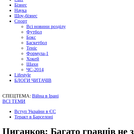
Бізнес
Наука
Шоу-бізнес
Спорт
Всі новини розділу
Футбол
Бокс
Баскетбол
Теніс
Формула-1
Хокей
Шахи
ЧС-2014
Lifestyle
БЛОГИ ЧИТАЧІВ
СПЕЦТЕМА:
Війна в Ірані
ВСІ ТЕМИ
Вступ України в ЄС
Теракт в Барселоні
Циганков: Багато гравців не 