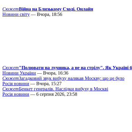
Сюжет
Війна на Близькому Сході. Онлайн
Новини світу
— Вчора, 18:56
Сюжет
"Полювати на лучника, а не на стрілу". Як Україні 
Новини України
— Вчора, 16:36
Сюжет
Загадковий звук вибуху налякав Москву: що це було
Росія новини
— Вчора, 15:27
Сюжет
Бенкет генералів. Наслідки вибуху в Москві
Росія новини
— 6 серпня 2026, 23:58