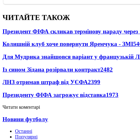
ЧИТАЙТЕ ТАКОЖ
Президент ФІФА скликав термінову нараду через 
Колишній клуб хоче повернути Яремчука - ЗМІ
54
Для Мудрика знайшовся варіант у французькій Ліз
Із сином Зідана розірвали контракт
2482
ЛНЗ отримав штраф від УЄФА
2399
Президенту ФІФА загрожує відставка
1973
Читати коментарі
Новини футболу
Останні
Популярні