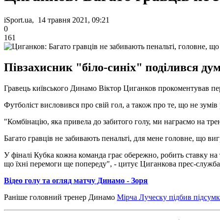
iSport.ua, 14 травня 2021, 09:21
0
161
Півзахисник "біло-синіх" поділився ду
Гравець київського Динамо Віктор Циганков прокоментував пере
Футболіст висловився про свій гол, а також про те, що не зумів 
"Комбінацію, яка привела до забитого голу, ми награємо на трен
Багато гравців не забивають пенальті, для мене головне, що виг
У фіналі Кубка кожна команда грає обережно, робить ставку на 
що їхні перемоги ще попереду", - цитує Циганкова прес-служб
Відео голу та огляд матчу Динамо - Зоря
Раніше головний тренер Динамо
Мірча Луческу підбив підсумк