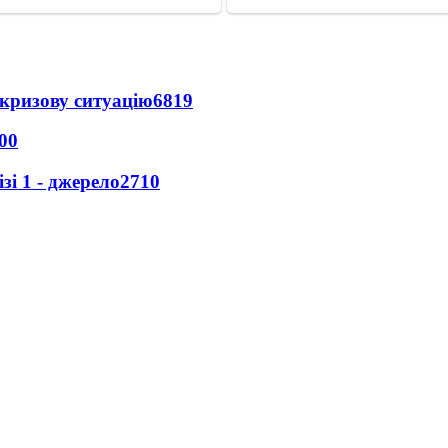
кризову ситуацію
6819
00
і 1 - джерело
2710