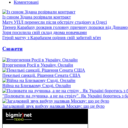
Коментовані
Із сином Зідана розірвали контракт
Матч УПЛ перенесли після обстрілу стадіону в Одесі
Тренер Карабаху розкрив головну причину поразки від Динамо
Зоря посилила свій склад двома новачками
Герой матчу з Карабахом оцінив свій забитий м'яч
Сюжети
Вторгнення Росії в Україну. Онлайн
Пекельні санкції. Рішення Сената США
Війна на Близькому Сході. Онлайн
"Полювати на лучника, а не на стрілу". Як Україні боротись з 
Загадковий звук вибуху налякав Москву: що це було