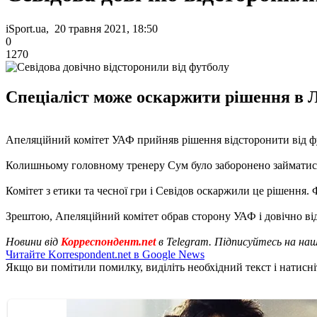
iSport.ua, 20 травня 2021, 18:50
0
1270
Спеціаліст може оскаржити рішення в Л
Апеляційний комітет УАФ прийняв рішення відсторонити від фу
Колишньому головному тренеру Сум було заборонено займатися 
Комітет з етики та чесної гри і Севідов оскаржили це рішення.
Зрештою, Апеляційний комітет обрав сторону УАФ і довічно ві
Новини від
Корреспондент.net
в Telegram. Підписуйтесь на на
Читайте Korrespondent.net в Google News
Якщо ви помітили помилку, виділіть необхідний текст і натисніт