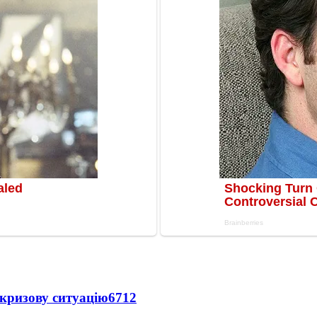
кризову ситуацію
6712