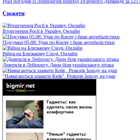
Реал погодив із Лейпцигом перехід 19-річного Діоманде за 125
Сюжети
Вторгнення Росії в Україну. Онлайн
Підсумки 05.08: Удар по Києву і брак антибалістики
Війна на Близькому Сході. Онлайн
Диверсія в Лейпцигу. Дрон біля українського літака
"Намагаються зламати Київ". Реакція Заходу на удар