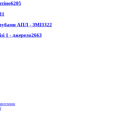
нтіно
6205
11
клубами АПЛ - ЗМІ
3322
і 1 - джерело
2663
арселони
0