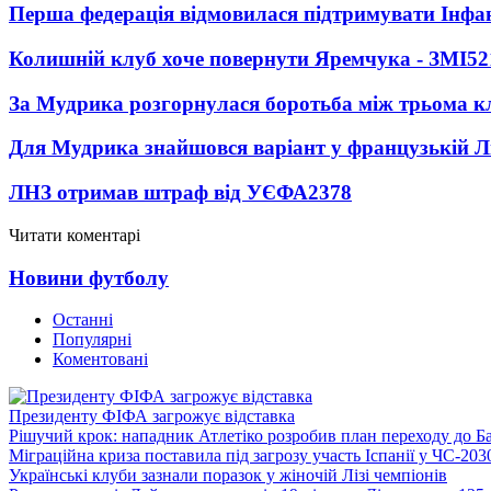
Перша федерація відмовилася підтримувати Інфа
Колишній клуб хоче повернути Яремчука - ЗМІ
52
За Мудрика розгорнулася боротьба між трьома 
Для Мудрика знайшовся варіант у французькій Ліз
ЛНЗ отримав штраф від УЄФА
2378
Читати коментарі
Новини футболу
Останні
Популярні
Коментовані
Президенту ФІФА загрожує відставка
Рішучий крок: нападник Атлетіко розробив план переходу до Б
Міграційна криза поставила під загрозу участь Іспанії у ЧС-203
Українські клуби зазнали поразок у жіночій Лізі чемпіонів