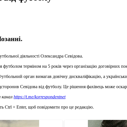
озанні.
тбольної діяльності Олександра Севідова.
футболом терміном на 5 років через організацію договірних по
 Футбольний орган вимагав довічну дискваліфікацію, а українськ
дсторонив Севідова від футболу. Це рішення фахівець може оска
ш канал
https://t.me/korrespondentnet
ь Ctrl + Enter, щоб повідомити про це редакцію.