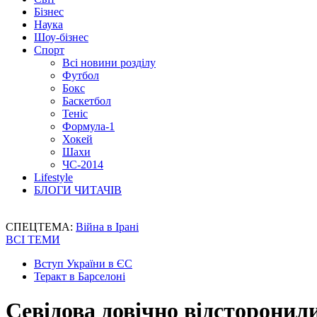
Бізнес
Наука
Шоу-бізнес
Спорт
Всі новини розділу
Футбол
Бокс
Баскетбол
Теніс
Формула-1
Хокей
Шахи
ЧС-2014
Lifestyle
БЛОГИ ЧИТАЧІВ
СПЕЦТЕМА:
Війна в Ірані
ВСІ ТЕМИ
Вступ України в ЄС
Теракт в Барселоні
Севідова довічно відсторонил