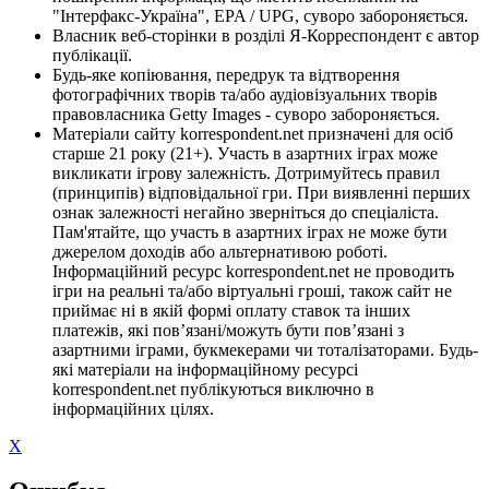
"Інтерфакс-Україна", EPA / UPG, суворо забороняється.
Власник веб-сторінки в розділі Я-Корреспондент є автор
публікації.
Будь-яке копіювання, передрук та відтворення
фотографічних творів та/або аудіовізуальних творів
правовласника Getty Images - суворо забороняється.
Матеріали сайту korrespondent.net призначені для осіб
старше 21 року (21+). Участь в азартних іграх може
викликати ігрову залежність. Дотримуйтесь правил
(принципів) відповідальної гри. При виявленні перших
ознак залежності негайно зверніться до спеціаліста.
Пам'ятайте, що участь в азартних іграх не може бути
джерелом доходів або альтернативою роботі.
Інформаційний ресурс korrespondent.net не проводить
ігри на реальні та/або віртуальні гроші, також сайт не
приймає ні в якій формі оплату ставок та інших
платежів, які пов’язані/можуть бути пов’язані з
азартними іграми, букмекерами чи тоталізаторами. Будь-
які матеріали на інформаційному ресурсі
korrespondent.net публікуються виключно в
інформаційних цілях.
X