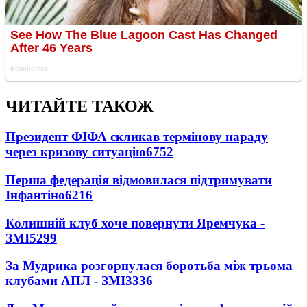
ЧИТАЙТЕ ТАКОЖ
Президент ФІФА скликав термінову нараду
через кризову ситуацію
6752
Перша федерація відмовилася підтримувати
Інфантіно
6216
Колишній клуб хоче повернути Яремчука -
ЗМІ
5299
За Мудрика розгорнулася боротьба між трьома
клубами АПЛ - ЗМІ
3336