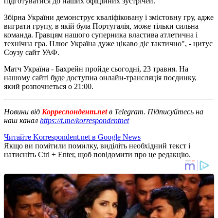
підготуватися до наших офіційних зустрічей.
Збірна України демонструє кваліфіковану і змістовну гру, адже
виграти групу, в якій була Португалія, може тільки сильна
команда. Гравцям нашого суперника властива атлетична і
технічна гра. Плюс Україна дуже цікаво діє тактично", - цитує
Соузу сайт УАФ.
Матч Україна - Бахрейн пройде сьогодні, 23 травня. На
нашому сайті буде доступна онлайн-трансляція поєдинку,
який розпочнеться о 21:00.
Новини від
Корреспондент.net
в Telegram. Підписуйтесь на
наш канал
https://t.me/korrespondentnet
Читайте Korrespondent.net в Google News
Якщо ви помітили помилку, виділіть необхідний текст і
натисніть Ctrl + Enter, щоб повідомити про це редакцію.