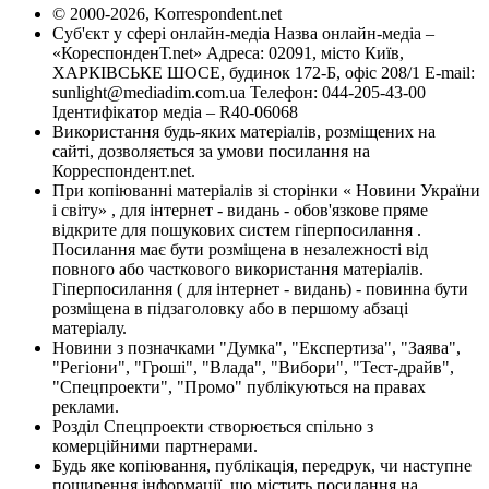
© 2000-2026, Korrespondent.net
Суб'єкт у сфері онлайн-медіа Назва онлайн-медіа –
«КореспонденТ.net» Адреса: 02091, місто Київ,
ХАРКІВСЬКЕ ШОСЕ, будинок 172-Б, офіс 208/1 E-mail:
sunlight@mediadim.com.ua
Телефон: 044-205-43-00
Ідентифікатор медіа – R40-06068
Використання будь-яких матеріалів, розміщених на
сайті, дозволяється за умови посилання на
Корреспондент.net.
При копіюванні матеріалів зі сторінки « Новини України
і світу» , для інтернет - видань - обов'язкове пряме
відкрите для пошукових систем гіперпосилання .
Посилання має бути розміщена в незалежності від
повного або часткового використання матеріалів.
Гіперпосилання ( для інтернет - видань) - повинна бути
розміщена в підзаголовку або в першому абзаці
матеріалу.
Новини з позначками "Думка", "Експертиза", "Заява",
"Регіони", "Гроші", "Влада", "Вибори", "Тест-драйв",
"Спецпроекти", "Промо" публікуються на правах
реклами.
Розділ Спецпроекти створюється спільно з
комерційними партнерами.
Будь яке копіювання, публікація, передрук, чи наступне
поширення інформації, що містить посилання на