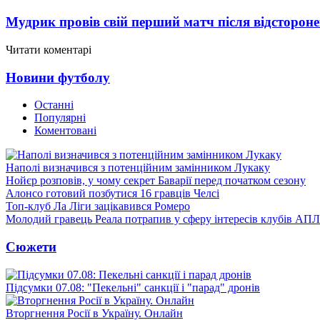
Мудрик провів свій перший матч після відсторон
Читати коментарі
Новини футболу
Останні
Популярні
Коментовані
Наполі визначився з потенційним замінником Лукаку
Нойєр розповів, у чому секрет Баварії перед початком сезону
Алонсо готовий позбутися 16 гравців Челсі
Топ-клуб Ла Ліги зацікавився Ромеро
Молодий гравець Реала потрапив у сферу інтересів клубів АПЛ
Сюжети
Підсумки 07.08: "Пекельні" санкції і "парад" дронів
Вторгнення Росії в Україну. Онлайн