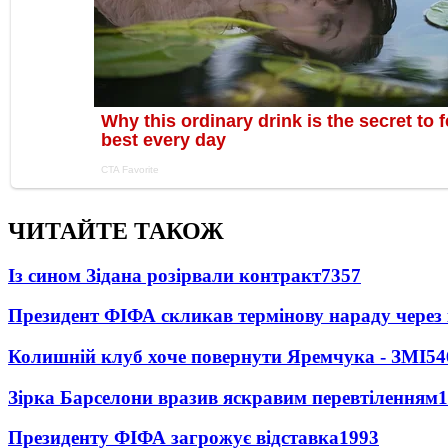
ЧИТАЙТЕ ТАКОЖ
Із сином Зідана розірвали контракт
7357
Президент ФІФА скликав термінову нараду через 
Колишній клуб хоче повернути Яремчука - ЗМІ
54
Зірка Барселони вразив яскравим перевтіленням
1
Президенту ФІФА загрожує відставка
1993