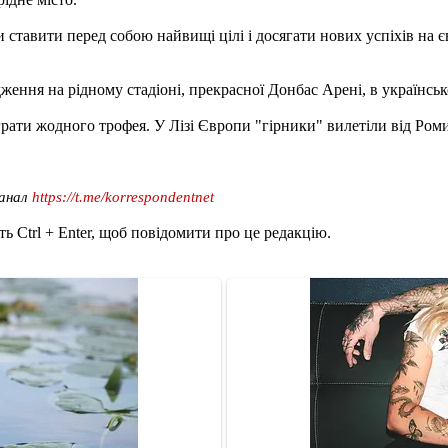
ставити перед собою найвищі цілі і досягати нових успіхів на єв
ження на рідному стадіоні, прекрасної Донбас Арені, в українськ
ати жодного трофея. У Лізі Європи "гірники" вилетіли від Роми н
канал
https://t.me/korrespondentnet
ь Ctrl + Enter, щоб повідомити про це редакцію.