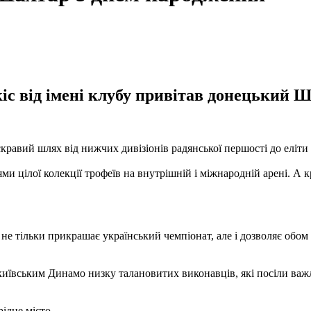
с від імені клубу привітав донецький Ш
равий шлях від нижчих дивізіонів радянської першості до еліти 
ми цілої колекції трофеїв на внутрішній і міжнародній арені. А 
 тільки прикрашає український чемпіонат, але і дозволяє обом
ївським Динамо низку талановитих виконавців, які посіли важливе
ідне місто.