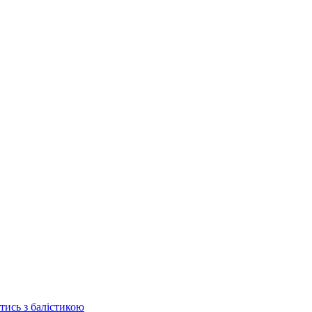
отись з балістикою