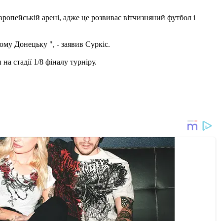
ропейській арені, адже це розвиває вітчизняний футбол і
ому Донецьку ", - заявив Суркіс.
а стадії 1/8 фіналу турніру.