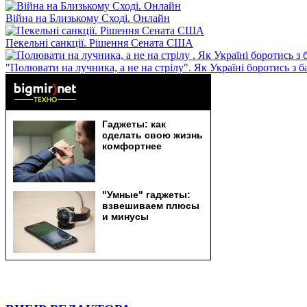
Війна на Близькому Сході. Онлайн
Пекельні санкції. Рішення Сената США
"Полювати на лучника, а не на стрілу". Як Україні боротись з 