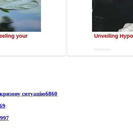
кризову ситуацію
6860
69
997