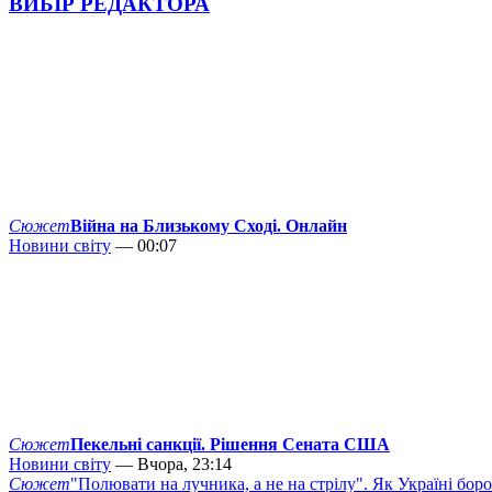
ВИБІР РЕДАКТОРА
Сюжет
Війна на Близькому Сході. Онлайн
Новини світу
— 00:07
Сюжет
Пекельні санкції. Рішення Сената США
Новини світу
— Вчора, 23:14
Сюжет
"Полювати на лучника, а не на стрілу". Як Україні бор