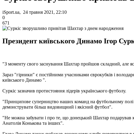
iSport.ua, 24 травня 2021, 22:10
0
671
Президент київського Динамо Ігор Суркі
"З моменту свого заснування Шахтар пройшов складний, але яск
Зараз "гірники" є постійними учасниками єврокубків і володаря
київського Динамо ".
Суркіс зазначив протистояння лідерів українського футболу.
"Принципове суперництво наших команд на футбольному полі не
демонструвати більш видовищний і якісний футбол".
"Не можна забувати і про те, що донецький Шахтар подарував ки
Анатолія Конькова та інших".
Глава Динамо також побажав донецькому клубу повернутися в р