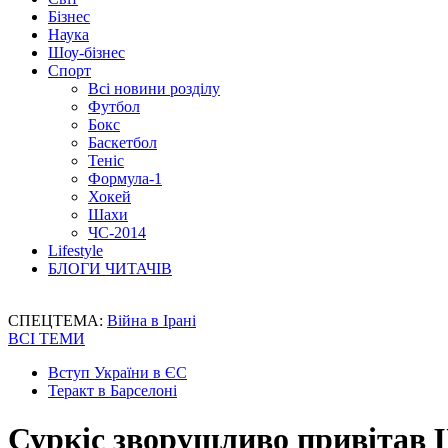
Бізнес
Наука
Шоу-бізнес
Спорт
Всі новини розділу
Футбол
Бокс
Баскетбол
Теніс
Формула-1
Хокей
Шахи
ЧС-2014
Lifestyle
БЛОГИ ЧИТАЧІВ
СПЕЦТЕМА:
Війна в Ірані
ВСІ ТЕМИ
Вступ України в ЄС
Теракт в Барселоні
Суркіс зворушливо привітав 