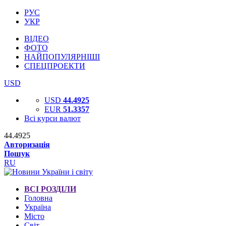
РУС
УКР
ВІДЕО
ФОТО
НАЙПОПУЛЯРНІШІ
СПЕЦПРОЕКТИ
USD
USD
44.4925
EUR
51.3357
Всі курси валют
44.4925
Авторизація
Пошук
RU
ВСІ РОЗДІЛИ
Головна
Україна
Місто
Світ