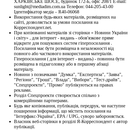
ХАРКІВСЬКЕ ШОСЕ, будинок 172-Б, офіс 208/1 E-mail:
sunlight@mediadim.com.ua
Телефон: 044-205-43-00
Ідентифікатор медіа – R40-06068
Використання будь-яких матеріалів, розміщених на
сайті, дозволяється за умови посилання на
Корреспондент.net.
При копіюванні матеріалів зі сторінки « Новини України
і світу» , для інтернет - видань - обов'язкове пряме
відкрите для пошукових систем гіперпосилання .
Посилання має бути розміщена в незалежності від
повного або часткового використання матеріалів.
Гіперпосилання ( для інтернет - видань) - повинна бути
розміщена в підзаголовку або в першому абзаці
матеріалу.
Новини з позначками "Думка", "Експертиза", "Заява",
"Регіони", "Гроші", "Влада", "Вибори", "Тест-драйв",
"Спецпроекти", "Промо" публікуються на правах
реклами.
Розділ Спецпроекти створюється спільно з
комерційними партнерами.
Будь яке копіювання, публікація, передрук, чи наступне
поширення інформації, що містить посилання на
"Інтерфакс-Україна", EPA / UPG, суворо забороняється.
Власник веб-сторінки в розділі Я-Корреспондент є автор
публікації.