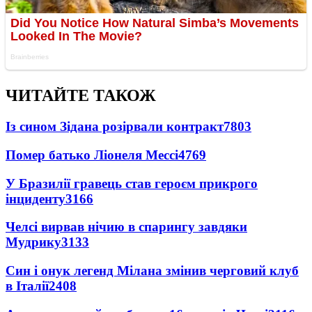
ЧИТАЙТЕ ТАКОЖ
Із сином Зідана розірвали контракт
7803
Помер батько Ліонеля Мессі
4769
У Бразилії гравець став героєм прикрого
інциденту
3166
Челсі вирвав нічию в спарингу завдяки
Мудрику
3133
Син і онук легенд Мілана змінив черговий клуб
в Італії
2408