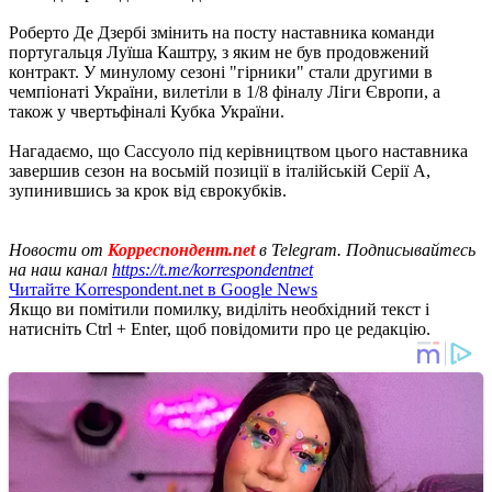
Роберто Де Дзербі змінить на посту наставника команди
португальця Луїша Каштру, з яким не був продовжений
контракт. У минулому сезоні "гірники" стали другими в
чемпіонаті України, вилетіли в 1/8 фіналу Ліги Європи, а
також у чвертьфіналі Кубка України.
Нагадаємо, що Сассуоло під керівництвом цього наставника
завершив сезон на восьмій позиції в італійській Серії А,
зупинившись за крок від єврокубків.
Новости от
Корреспондент.net
в Telegram. Подписывайтесь
на наш канал
https://t.me/korrespondentnet
Читайте Korrespondent.net в Google News
Якщо ви помітили помилку, виділіть необхідний текст і
натисніть Ctrl + Enter, щоб повідомити про це редакцію.