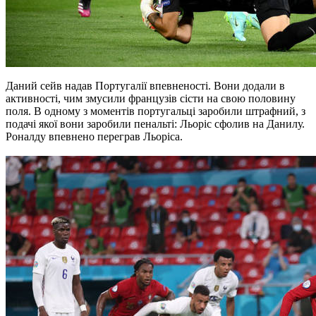
Даний сейв надав Португалії впевненості. Вони додали в
активності, чим змусили французів сісти на свою половину
поля. В одному з моментів португальці заробили штрафний, з
подачі якої вони заробили пенальті: Льоріс сфолив на Данилу.
Роналду впевнено переграв Льоріса.