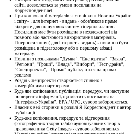
сайті, дозволяється за умови посилання на
Корреспондент.net.
При копіюванні матеріалів зі сторінки « Новини України
і світу» , для інтернет - видань - обов'язкове пряме
відкрите для пошукових систем гіперпосилання .
Посилання має бути розміщена в незалежності від
повного або часткового використання матеріалів.
Гіперпосилання ( для інтернет - видань) - повинна бути
розміщена в підзаголовку або в першому абзаці
матеріалу.
Новини з позначками "Думка", "Експертиза", "Заява",
"Регіони", "Гроші", "Влада", "Вибори", "Тест-драйв",
"Спецпроекти", "Промо" публікуються на правах
реклами.
Розділ Спецпроекти створюється спільно з
комерційними партнерами.
Будь яке копіювання, публікація, передрук, чи наступне
поширення інформації, що містить посилання на
"Інтерфакс-Україна", EPA / UPG, суворо забороняється.
Власник веб-сторінки в розділі Я-Корреспондент є автор
публікації.
Будь-яке копіювання, передрук та відтворення
фотографічних творів та/або аудіовізуальних творів
правовласника Getty Images - суворо забороняється.