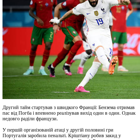
Другий тайм стартував з швидкого Франції: Бензема отримав
пас від Погба і впевнено реалізував вихід один в один. Однак
недовго раділи французи.
У першій організованій атаці у другій половині гри
Португалія заробила пенальті. Кріштіану робив закид у