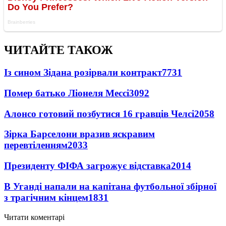
ЧИТАЙТЕ ТАКОЖ
Із сином Зідана розірвали контракт
7731
Помер батько Ліонеля Мессі
3092
Алонсо готовий позбутися 16 гравців Челсі
2058
Зірка Барселони вразив яскравим
перевтіленням
2033
Президенту ФІФА загрожує відставка
2014
В Уганді напали на капітана футбольної збірної
з трагічним кінцем
1831
Читати коментарі