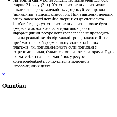
Матеріали сайту korrespondent.net призначені для осіб
старше 21 року (21+). Участь в азартних іграх може
викликати ігрову залежність. Дотримуйтесь правил
(принципів) відповідальної гри. При виявленні перших
ознак залежності негайно зверніться до спеціаліста.
Пам'ятайте, що участь в азартних іграх не може бути
джерелом доходів або альтернативою роботі.
Інформаційний ресурс korrespondent.net не проводить
ігри на реальні та/або віртуальні гроші, також сайт не
приймає ні в якій формі оплату ставок та інших
платежів, які пов’язані/можуть бути пов’язані з
азартними іграми, букмекерами чи тоталізаторами. Будь-
які матеріали на інформаційному ресурсі
korrespondent.net публікуються виключно в
інформаційних цілях.
X
Ошибка