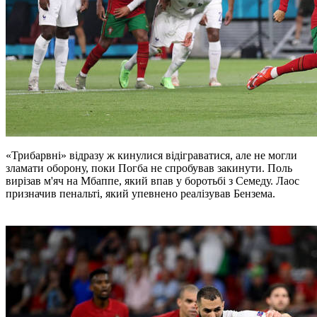
«Трибарвні» відразу ж кинулися відіграватися, але не могли
зламати оборону, поки Погба не спробував закинути. Поль
вирізав м'яч на Мбаппе, який впав у боротьбі з Семеду. Лаос
призначив пенальті, який упевнено реалізував Бензема.