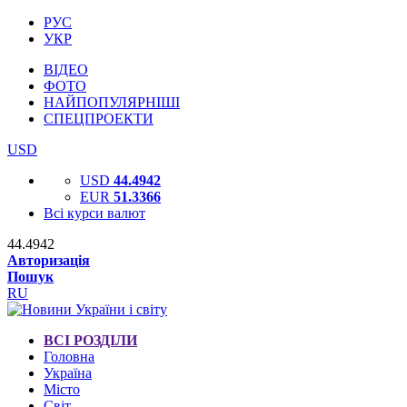
РУС
УКР
ВІДЕО
ФОТО
НАЙПОПУЛЯРНІШІ
СПЕЦПРОЕКТИ
USD
USD
44.4942
EUR
51.3366
Всі курси валют
44.4942
Авторизація
Пошук
RU
ВСІ РОЗДІЛИ
Головна
Україна
Місто
Світ