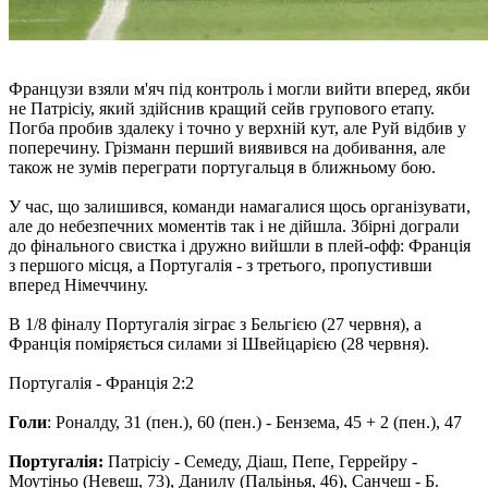
Французи взяли м'яч під контроль і могли вийти вперед, якби
не Патрісіу, який здійснив кращий сейв групового етапу.
Погба пробив здалеку і точно у верхній кут, але Руй відбив у
поперечину. Грізманн перший виявився на добивання, але
також не зумів переграти португальця в ближньому бою.
У час, що залишився, команди намагалися щось організувати,
але до небезпечних моментів так і не дійшла. Збірні дограли
до фінального свистка і дружно вийшли в плей-офф: Франція
з першого місця, а Португалія - ​​з третього, пропустивши
вперед Німеччину.
В 1/8 фіналу Португалія зіграє з Бельгією (27 червня), а
Франція поміряється силами зі Швейцарією (28 червня).
Португалія - ​​Франція 2:2
Голи
: Роналду, 31 (пен.), 60 (пен.) - Бензема, 45 + 2 (пен.), 47
Португалія:
Патрісіу - Семеду, Діаш, Пепе, Геррейру -
Моутіньо (Невеш, 73), Данилу (Пальінья, 46), Санчеш - Б.