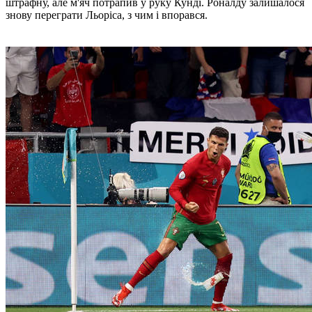
штрафну, але м'яч потрапив у руку Кунді. Роналду залишалося
знову переграти Льоріса, з чим і впорався.