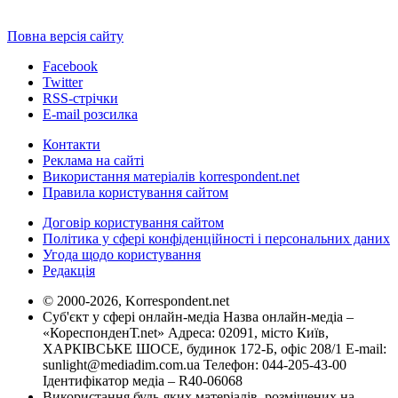
Повна версія сайту
Facebook
Twitter
RSS-стрічки
E-mail розсилка
Контакти
Реклама на сайті
Використання матеріалів korrespondent.net
Правила користування сайтом
Договір користування сайтом
Політика у сфері конфіденційності і персональних даних
Угода щодо користування
Редакція
© 2000-2026, Korrespondent.net
Суб'єкт у сфері онлайн-медіа Назва онлайн-медіа –
«КореспонденТ.net» Адреса: 02091, місто Київ,
ХАРКІВСЬКЕ ШОСЕ, будинок 172-Б, офіс 208/1 E-mail:
sunlight@mediadim.com.ua
Телефон: 044-205-43-00
Ідентифікатор медіа – R40-06068
Використання будь-яких матеріалів, розміщених на