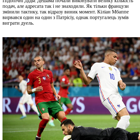
Підопічні Дідьє Дешама почали виконувати велику кількість
подач, але адресата так і не знаходили. Як тільки французи
змінили тактику, так відразу виник момент. Кіліан Мбаппе
вирвався один на один з Патрісіу, однак португалець зумів
виграти дуель.