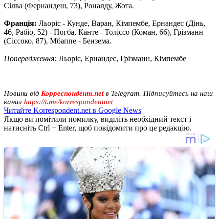
Сілва (Фернандеш, 73), Роналду, Жота.
Франція:
Льоріс - Кунде, Варан, Кімпембе, Ернандес (Дінь,
46, Рабіо, 52) - Погба, Канте - Толіссо (Коман, 66), Грізманн
(Сіссоко, 87), Мбаппе - Бензема.
Попередження:
Льоріс, Ернандес, Грізманн, Кімпембе
Новини від
Корреспондент.net
в Telegram. Підписуйтесь на наш
канал
https://t.me/korrespondentnet
Читайте Korrespondent.net в Google News
Якщо ви помітили помилку, виділіть необхідний текст і
натисніть Ctrl + Enter, щоб повідомити про це редакцію.