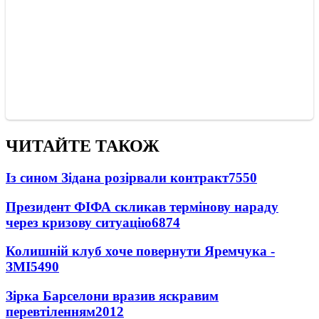
ЧИТАЙТЕ ТАКОЖ
Із сином Зідана розірвали контракт
7550
Президент ФІФА скликав термінову нараду
через кризову ситуацію
6874
Колишній клуб хоче повернути Яремчука -
ЗМІ
5490
Зірка Барселони вразив яскравим
перевтіленням
2012