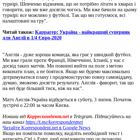
турнірі. Шевченко відзначив, що не потрібно літати в хмарах і
говорити, що ми вже досягли чогось. Ми вже бачили на цьому
турнірі: все можливо у футболі. Так що ми готуємося, всі
налаштовані на гру".
Читай також:
Каррагер: Україна - найкращий суперник
для Англії в 1/4 Євро-2020
"Англія - ​​дуже хороша команда, яка грає у швидкий футбол.
Ми вже грали проти Франції, Німеччини, Іспанії, у нас є
досвід таких матчів. Ми повинні вийти на поле з метою
виконати план, а не боятися. Якщо ми будемо максимально
дотримуватися плану і продемонструємо повну самовіддачу,
думаю, зможемо досягти результату. Англія - ​​фаворит, так що
на неї буде більший тиск, ніж на нас".
Матч Англія-​​Україна відбудеться в суботу, 3 липня. Початок
зустрічі о 22:00 за часом Києва.
Новини від
Корреспондент.net
в Telegram. Підписуйтесь на
наш канал
https://t.me/korrespondentnet
Читайте Korrespondent.net в Google News
Якщо ви помітили помилку, виділіть необхідний текст і
натисніть Ctrl + Enter, щоб повідомити про це редакцію.