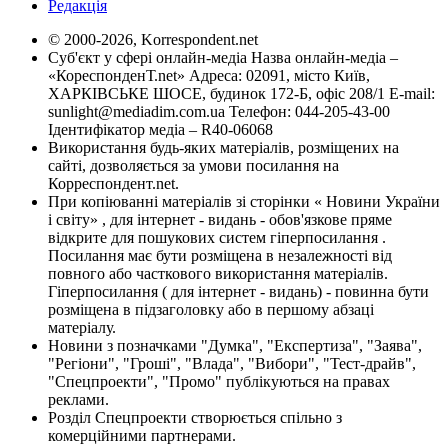
Редакція
© 2000-2026, Korrespondent.net
Суб'єкт у сфері онлайн-медіа Назва онлайн-медіа –
«КореспонденТ.net» Адреса: 02091, місто Київ,
ХАРКІВСЬКЕ ШОСЕ, будинок 172-Б, офіс 208/1 E-mail:
sunlight@mediadim.com.ua
Телефон: 044-205-43-00
Ідентифікатор медіа – R40-06068
Використання будь-яких матеріалів, розміщених на
сайті, дозволяється за умови посилання на
Корреспондент.net.
При копіюванні матеріалів зі сторінки « Новини України
і світу» , для інтернет - видань - обов'язкове пряме
відкрите для пошукових систем гіперпосилання .
Посилання має бути розміщена в незалежності від
повного або часткового використання матеріалів.
Гіперпосилання ( для інтернет - видань) - повинна бути
розміщена в підзаголовку або в першому абзаці
матеріалу.
Новини з позначками "Думка", "Експертиза", "Заява",
"Регіони", "Гроші", "Влада", "Вибори", "Тест-драйв",
"Спецпроекти", "Промо" публікуються на правах
реклами.
Розділ Спецпроекти створюється спільно з
комерційними партнерами.