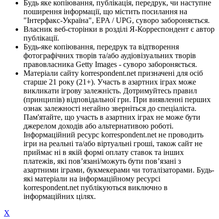
Будь яке копіювання, публікація, передрук, чи наступне
поширення інформації, що містить посилання на
"Інтерфакс-Україна", EPA / UPG, суворо забороняється.
Власник веб-сторінки в розділі Я-Корреспондент є автор
публікації.
Будь-яке копіювання, передрук та відтворення
фотографічних творів та/або аудіовізуальних творів
правовласника Getty Images - суворо забороняється.
Матеріали сайту korrespondent.net призначені для осіб
старше 21 року (21+). Участь в азартних іграх може
викликати ігрову залежність. Дотримуйтесь правил
(принципів) відповідальної гри. При виявленні перших
ознак залежності негайно зверніться до спеціаліста.
Пам'ятайте, що участь в азартних іграх не може бути
джерелом доходів або альтернативою роботі.
Інформаційний ресурс korrespondent.net не проводить
ігри на реальні та/або віртуальні гроші, також сайт не
приймає ні в якій формі оплату ставок та інших
платежів, які пов’язані/можуть бути пов’язані з
азартними іграми, букмекерами чи тоталізаторами. Будь-
які матеріали на інформаційному ресурсі
korrespondent.net публікуються виключно в
інформаційних цілях.
X