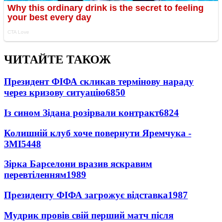
ЧИТАЙТЕ ТАКОЖ
Президент ФІФА скликав термінову нараду
через кризову ситуацію
6850
Із сином Зідана розірвали контракт
6824
Колишній клуб хоче повернути Яремчука -
ЗМІ
5448
Зірка Барселони вразив яскравим
перевтіленням
1989
Президенту ФІФА загрожує відставка
1987
Мудрик провів свій перший матч після