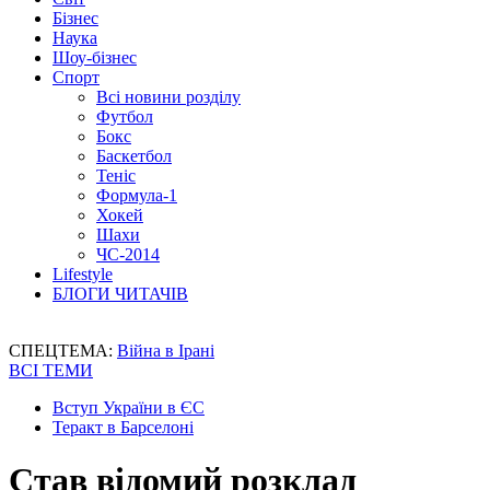
Бізнес
Наука
Шоу-бізнес
Спорт
Всі новини розділу
Футбол
Бокс
Баскетбол
Теніс
Формула-1
Хокей
Шахи
ЧС-2014
Lifestyle
БЛОГИ ЧИТАЧІВ
СПЕЦТЕМА:
Війна в Ірані
ВСІ ТЕМИ
Вступ України в ЄС
Теракт в Барселоні
Став відомий розклад