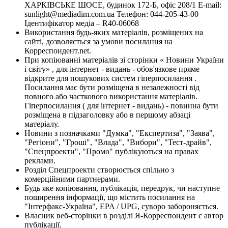
ХАРКІВСЬКЕ ШОСЕ, будинок 172-Б, офіс 208/1 E-mail:
sunlight@mediadim.com.ua
Телефон: 044-205-43-00
Ідентифікатор медіа – R40-06068
Використання будь-яких матеріалів, розміщених на
сайті, дозволяється за умови посилання на
Корреспондент.net.
При копіюванні матеріалів зі сторінки « Новини України
і світу» , для інтернет - видань - обов'язкове пряме
відкрите для пошукових систем гіперпосилання .
Посилання має бути розміщена в незалежності від
повного або часткового використання матеріалів.
Гіперпосилання ( для інтернет - видань) - повинна бути
розміщена в підзаголовку або в першому абзаці
матеріалу.
Новини з позначками "Думка", "Експертиза", "Заява",
"Регіони", "Гроші", "Влада", "Вибори", "Тест-драйв",
"Спецпроекти", "Промо" публікуються на правах
реклами.
Розділ Спецпроекти створюється спільно з
комерційними партнерами.
Будь яке копіювання, публікація, передрук, чи наступне
поширення інформації, що містить посилання на
"Інтерфакс-Україна", EPA / UPG, суворо забороняється.
Власник веб-сторінки в розділі Я-Корреспондент є автор
публікації.