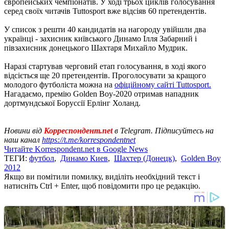
європейських чемпіонатів. У ході трьох циклів голосування
серед своїх читачів Tuttosport вже відсіяв 60 претендентів.
У список з решти 40 кандидатів на нагороду увійшли два
українці - захисник київського Динамо Ілля Забарний і
півзахисник донецького Шахтаря Михайло Мудрик.
Наразі стартував черговий етап голосування, в ході якого
відсіється ще 20 претендентів. Проголосувати за кращого
молодого футболіста можна на
офіційному сайті Tuttosport.
Нагадаємо, премію Golden Boy-2020 отримав нападник
дортмундської Боруссії Ерлінг Холанд.
Новини від
Корреспондент.net
в Telegram. Підписуйтесь на
наш канал
https://t.me/korrespondentnet
Читайте Korrespondent.net в Google News
ТЕГИ:
футбол
,
Динамо Киев
,
Шахтер (Донецк)
,
Golden Boy
2012
Якщо ви помітили помилку, виділіть необхідний текст і
натисніть Ctrl + Enter, щоб повідомити про це редакцію.