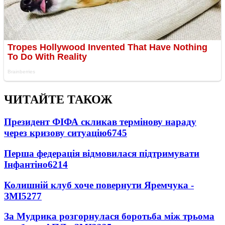
ЧИТАЙТЕ ТАКОЖ
Президент ФІФА скликав термінову нараду
через кризову ситуацію
6745
Перша федерація відмовилася підтримувати
Інфантіно
6214
Колишній клуб хоче повернути Яремчука -
ЗМІ
5277
За Мудрика розгорнулася боротьба між трьома