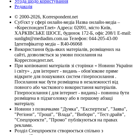
Угода щодо користування
Редакція
© 2000-2026, Korrespondent.net
Суб'єкт у сфері онлайн-медіа Назва онлайн-медіа –
«КореспонденТ.net» Адреса: 02091, місто Київ,
ХАРКІВСЬКЕ ШОСЕ, будинок 172-Б, офіс 208/1 E-mail:
sunlight@mediadim.com.ua
Телефон: 044-205-43-00
Ідентифікатор медіа – R40-06068
Використання будь-яких матеріалів, розміщених на
сайті, дозволяється за умови посилання на
Корреспондент.net.
При копіюванні матеріалів зі сторінки « Новини України
і світу» , для інтернет - видань - обов'язкове пряме
відкрите для пошукових систем гіперпосилання .
Посилання має бути розміщена в незалежності від
повного або часткового використання матеріалів.
Гіперпосилання ( для інтернет - видань) - повинна бути
розміщена в підзаголовку або в першому абзаці
матеріалу.
Новини з позначками "Думка", "Експертиза", "Заява",
"Регіони", "Гроші", "Влада", "Вибори", "Тест-драйв",
"Спецпроекти", "Промо" публікуються на правах
реклами.
Розділ Спецпроекти створюється спільно з