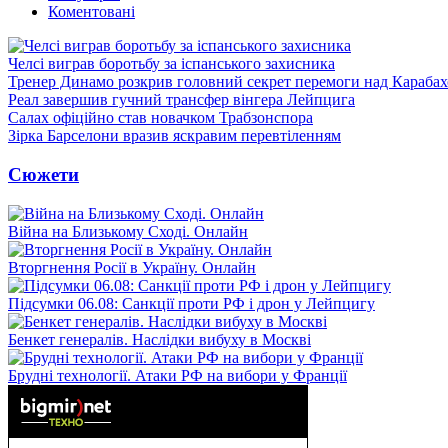
Коментовані
Челсі виграв боротьбу за іспанського захисника
Тренер Динамо розкрив головний секрет перемоги над Караба
Реал завершив гучний трансфер вінгера Лейпцига
Салах офіційно став новачком Трабзонспора
Зірка Барселони вразив яскравим перевтіленням
Сюжети
Війна на Близькому Сході. Онлайн
Вторгнення Росії в Україну. Онлайн
Підсумки 06.08: Санкції проти РФ і дрон у Лейпцигу
Бенкет генералів. Наслідки вибуху в Москві
Брудні технології. Атаки РФ на вибори у Франції