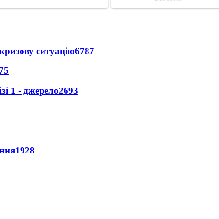
кризову ситуацію
6787
75
і 1 - джерело
2693
ення
1928