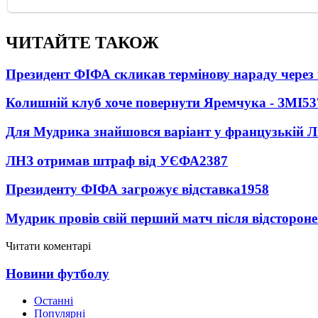
ЧИТАЙТЕ ТАКОЖ
Президент ФІФА скликав термінову нараду через 
Колишній клуб хоче повернути Яремчука - ЗМІ
53
Для Мудрика знайшовся варіант у французькій Ліз
ЛНЗ отримав штраф від УЄФА
2387
Президенту ФІФА загрожує відставка
1958
Мудрик провів свій перший матч після відсторон
Читати коментарі
Новини футболу
Останні
Популярні