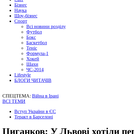
Бізнес
Наука
Шоу-бізнес
Спорт
Всі новини розділу
Футбол
Бокс
Баскетбол
Теніс
Формула-1
Хокей
Шахи
ЧС-2014
Lifestyle
БЛОГИ ЧИТАЧІВ
СПЕЦТЕМА:
Війна в Ірані
ВСІ ТЕМИ
Вступ України в ЄС
Теракт в Барселоні
Циганков: У Львові хотіли пе