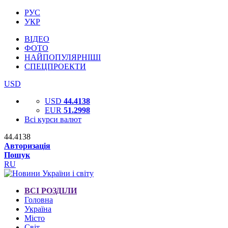
РУС
УКР
ВІДЕО
ФОТО
НАЙПОПУЛЯРНІШІ
СПЕЦПРОЕКТИ
USD
USD
44.4138
EUR
51.2998
Всі курси валют
44.4138
Авторизація
Пошук
RU
ВСІ РОЗДІЛИ
Головна
Україна
Місто
Світ