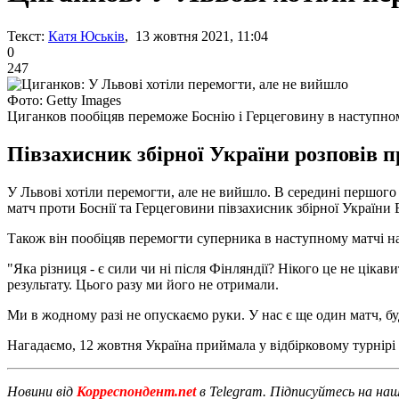
Текст:
Катя Юськів
, 13 жовтня 2021, 11:04
0
247
Фото: Getty Images
Циганков пообіцяв переможе Боснію і Герцеговину в наступно
Півзахисник збірної України розповів п
У Львові хотіли перемогти, але не вийшло. В середині першого
матч проти Боснії та Герцеговини півзахисник збірної України
Також він пообіцяв перемогти суперника в наступному матчі на 
"Яка різниця - є сили чи ні після Фінляндії? Нікого це не ціка
результату. Цього разу ми його не отримали.
Ми в жодному разі не опускаємо руки. У нас є ще один матч, буд
Нагадаємо, 12 жовтня Україна приймала у відбірковому турнірі
Новини від
Корреспондент.net
в Telegram. Підписуйтесь на на