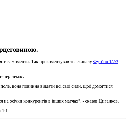
ерцеговиною.
являтися моменти. Так прокоментував телеканалу
Футбол 1/2/3
тепер немає.
 поле, вона повинна віддати всі свої сили, щоб домогтися
я на осічки конкурентів в інших матчах", - сказав Циганков.
 1:1.