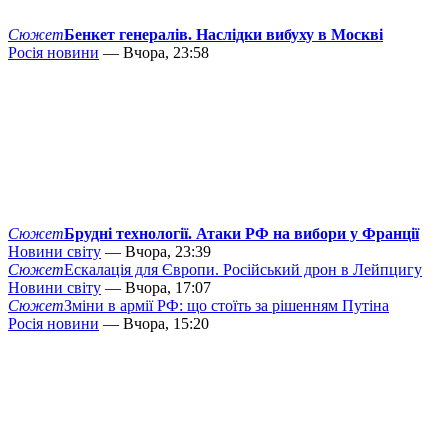
Сюжет
Бенкет генералів. Наслідки вибуху в Москві
Росія новини
— Вчора, 23:58
Сюжет
Брудні технології. Атаки РФ на вибори у Франції
Новини світу
— Вчора, 23:39
Сюжет
Ескалація для Європи. Російський дрон в Лейпцигу
Новини світу
— Вчора, 17:07
Сюжет
Зміни в армії РФ: що стоїть за рішенням Путіна
Росія новини
— Вчора, 15:20