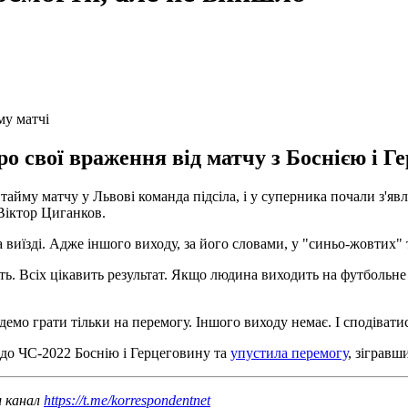
му матчі
ро свої враження від матчу з Боснією і Г
 тайму матчу у Львові команда підсіла, і у суперника почали з'
 Віктор Циганков.
виїзді. Адже іншого виходу, за його словами, у "синьо-жовтих" 
вить. Всіх цікавить результат. Якщо людина виходить на футбольне
емо грати тільки на перемогу. Іншого виходу немає. І сподіватис
 до ЧС-2022 Боснію і Герцеговину та
упустила перемогу
, зігравши
ш канал
https://t.me/korrespondentnet