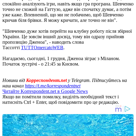
спокійно аналізують ігри, навіть якщо гра програна. Шевченко
точно не схожий на Гаттузо, адже він спочатку думає, а потім
уже каже. Впевнений, що ми не побачимо, щоб Шевченко
кричав біля брівки. Я можу кричати, але точно не він".
"Шевченко дуже хотів перейти на клубну роботу після збірної
України. Це зовсім інший досвід, тому він одразу прийняв
пропозицію Дженоа", - наводить слова
Тассотті
TUTTOmercatoWEB
.
Нагадаємо, сьогодні, 1 грудня, Дженоа зіграє з Міланом.
Початок зустрічі - о 21:45 за Києвом.
Новини від
Корреспондент.net
у Telegram. Підписуйтесь на
наш канал
https://t.me/korrespondentnet
Читайте Korrespondent.net в Google News
Якщо ви помітили помилку, виділіть необхідний текст і
натисніть Ctrl + Enter, щоб повідомити про це редакцію.