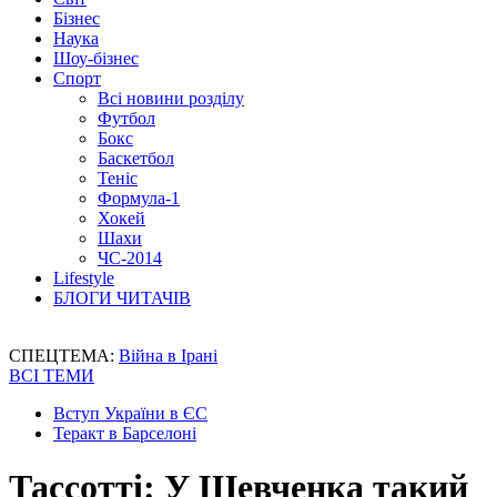
Бізнес
Наука
Шоу-бізнес
Спорт
Всі новини розділу
Футбол
Бокс
Баскетбол
Теніс
Формула-1
Хокей
Шахи
ЧС-2014
Lifestyle
БЛОГИ ЧИТАЧІВ
СПЕЦТЕМА:
Війна в Ірані
ВСІ ТЕМИ
Вступ України в ЄС
Теракт в Барселоні
Тассотті: У Шевченка такий