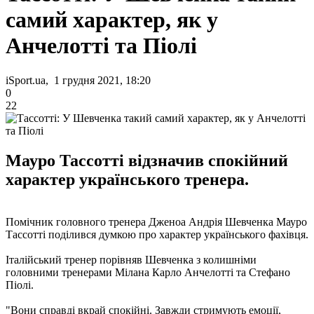
самий характер, як у
Анчелотті та Піолі
iSport.ua, 1 грудня 2021, 18:20
0
22
Мауро Тассотті відзначив спокійний
характер українського тренера.
Помічник головного тренера Дженоа Андрія Шевченка Мауро
Тассотті поділився думкою про характер українського фахівця.
Італійський тренер порівняв Шевченка з колишніми
головними тренерами Мілана Карло Анчелотті та Стефано
Піолі.
"Вони справді вкрай спокійні. Завжди стримують емоції,