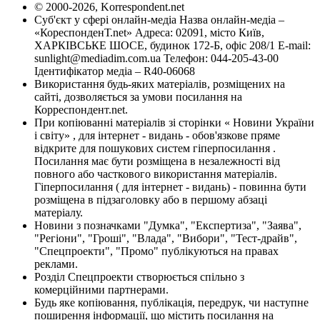
© 2000-2026, Korrespondent.net
Суб'єкт у сфері онлайн-медіа Назва онлайн-медіа –
«КореспонденТ.net» Адреса: 02091, місто Київ,
ХАРКІВСЬКЕ ШОСЕ, будинок 172-Б, офіс 208/1 E-mail:
sunlight@mediadim.com.ua
Телефон: 044-205-43-00
Ідентифікатор медіа – R40-06068
Використання будь-яких матеріалів, розміщених на
сайті, дозволяється за умови посилання на
Корреспондент.net.
При копіюванні матеріалів зі сторінки « Новини України
і світу» , для інтернет - видань - обов'язкове пряме
відкрите для пошукових систем гіперпосилання .
Посилання має бути розміщена в незалежності від
повного або часткового використання матеріалів.
Гіперпосилання ( для інтернет - видань) - повинна бути
розміщена в підзаголовку або в першому абзаці
матеріалу.
Новини з позначками "Думка", "Експертиза", "Заява",
"Регіони", "Гроші", "Влада", "Вибори", "Тест-драйв",
"Спецпроекти", "Промо" публікуються на правах
реклами.
Розділ Спецпроекти створюється спільно з
комерційними партнерами.
Будь яке копіювання, публікація, передрук, чи наступне
поширення інформації, що містить посилання на