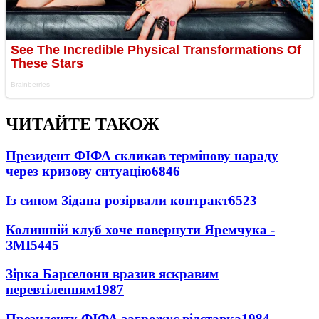
ЧИТАЙТЕ ТАКОЖ
Президент ФІФА скликав термінову нараду
через кризову ситуацію
6846
Із сином Зідана розірвали контракт
6523
Колишній клуб хоче повернути Яремчука -
ЗМІ
5445
Зірка Барселони вразив яскравим
перевтіленням
1987
Президенту ФІФА загрожує відставка
1984