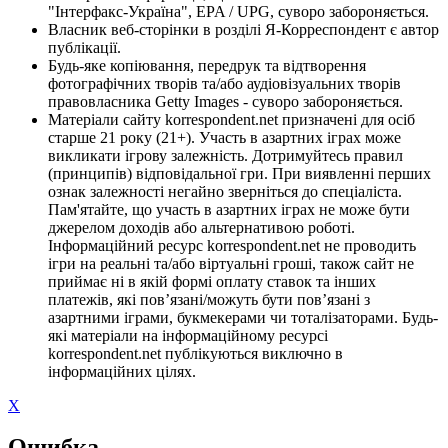
"Інтерфакс-Україна", EPA / UPG, суворо забороняється.
Власник веб-сторінки в розділі Я-Корреспондент є автор
публікації.
Будь-яке копіювання, передрук та відтворення
фотографічних творів та/або аудіовізуальних творів
правовласника Getty Images - суворо забороняється.
Матеріали сайту korrespondent.net призначені для осіб
старше 21 року (21+). Участь в азартних іграх може
викликати ігрову залежність. Дотримуйтесь правил
(принципів) відповідальної гри. При виявленні перших
ознак залежності негайно зверніться до спеціаліста.
Пам'ятайте, що участь в азартних іграх не може бути
джерелом доходів або альтернативою роботі.
Інформаційний ресурс korrespondent.net не проводить
ігри на реальні та/або віртуальні гроші, також сайт не
приймає ні в якій формі оплату ставок та інших
платежів, які пов’язані/можуть бути пов’язані з
азартними іграми, букмекерами чи тоталізаторами. Будь-
які матеріали на інформаційному ресурсі
korrespondent.net публікуються виключно в
інформаційних цілях.
X
Ошибка