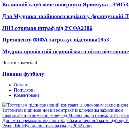
Колишній клуб хоче повернути Яремчука - ЗМІ
53
Для Мудрика знайшовся варіант у французькій Ліз
ЛНЗ отримав штраф від УЄФА
2386
Президенту ФІФА загрожує відставка
1953
Мудрик провів свій перший матч після відсторон
Читати коментарі
Новини футболу
Останні
Популярні
Коментовані
Тоттенгем підписав новий контракт із ключовим захисником
Галатасарай отримав відмову від Мілана щодо переходу Рафаел
Динамо переможно зіграло з Карабахом перший матч відбору Л
Реал і Вінісіус залишаться разом до 2032 року