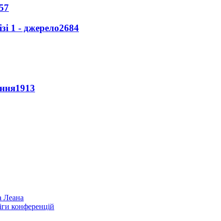
57
і 1 - джерело
2684
ення
1913
а Леана
іги конференцій