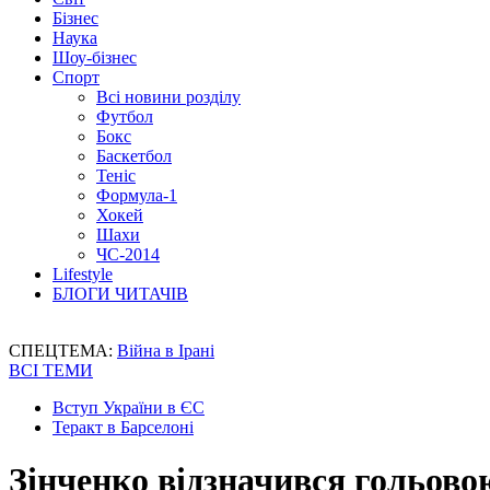
Бізнес
Наука
Шоу-бізнес
Спорт
Всі новини розділу
Футбол
Бокс
Баскетбол
Теніс
Формула-1
Хокей
Шахи
ЧС-2014
Lifestyle
БЛОГИ ЧИТАЧІВ
СПЕЦТЕМА:
Війна в Ірані
ВСІ ТЕМИ
Вступ України в ЄС
Теракт в Барселоні
Зінченко відзначився гольово