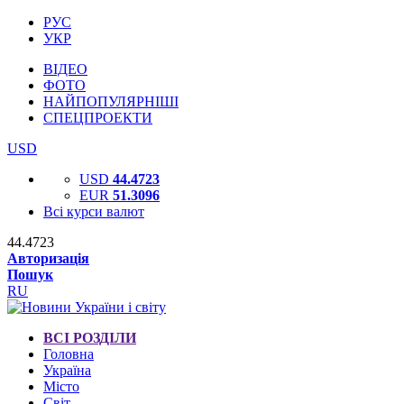
РУС
УКР
ВІДЕО
ФОТО
НАЙПОПУЛЯРНІШІ
СПЕЦПРОЕКТИ
USD
USD
44.4723
EUR
51.3096
Всі курси валют
44.4723
Авторизація
Пошук
RU
ВСІ РОЗДІЛИ
Головна
Україна
Місто
Світ