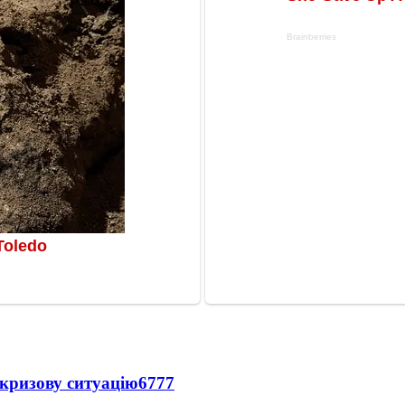
кризову ситуацію
6777