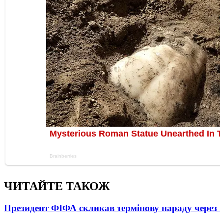
ЧИТАЙТЕ ТАКОЖ
Президент ФІФА скликав термінову нараду через 