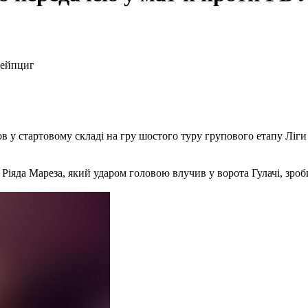
 у стартовому складі на гру шостого туру групового етапу Ліги
 Ріяда Мареза, який ударом головою влучив у ворота Гулачі, зроб