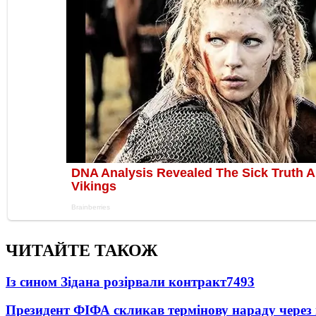
ЧИТАЙТЕ ТАКОЖ
Із сином Зідана розірвали контракт
7493
Президент ФІФА скликав термінову нараду через 