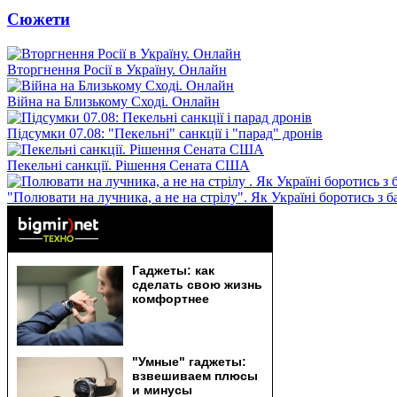
Сюжети
Вторгнення Росії в Україну. Онлайн
Війна на Близькому Сході. Онлайн
Підсумки 07.08: "Пекельні" санкції і "парад" дронів
Пекельні санкції. Рішення Сената США
"Полювати на лучника, а не на стрілу". Як Україні боротись з 