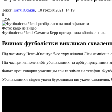
Текст:
Катя Юськів
, 10 грудня 2021, 14:19
0
1256
Фото: кадр из видео
Футболістка Челсі Саманта Керр протаранила вболівальника
Вчинок футболістки викликав схвалення
Під час матчу Челсі-Ювентус 5-го туру жіночої Ліги чемпіонів с
Під час гри на поле вибіг уболівальник, та арбітр призупинив м
Фанат щось говорив учасницям гри та знімав на телефон. Футбол
Уболівальники відреагували бурхливими вигуками схвалення. С