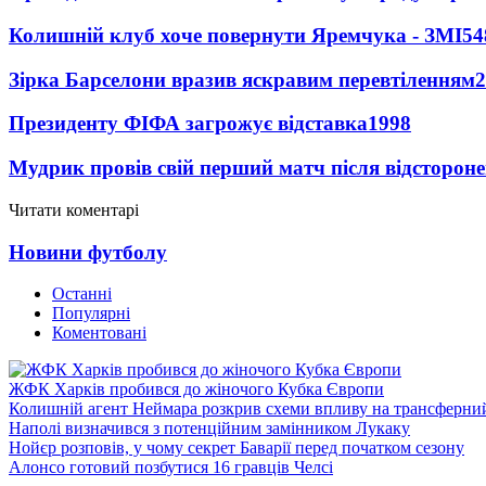
Колишній клуб хоче повернути Яремчука - ЗМІ
54
Зірка Барселони вразив яскравим перевтіленням
2
Президенту ФІФА загрожує відставка
1998
Мудрик провів свій перший матч після відсторон
Читати коментарі
Новини футболу
Останні
Популярні
Коментовані
ЖФК Харків пробився до жіночого Кубка Європи
Колишній агент Неймара розкрив схеми впливу на трансферни
Наполі визначився з потенційним замінником Лукаку
Нойєр розповів, у чому секрет Баварії перед початком сезону
Алонсо готовий позбутися 16 гравців Челсі