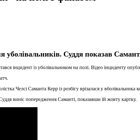
 уболівальників. Суддя показав Саманті
тався інцидент із уболівальником на полі. Відео інциденту опублі
атч.
істка Челсі Саманта Керр із розбігу врізалася у вболівальника ко
уддя виніс попередження Саманті, показавши їй жовту картку.