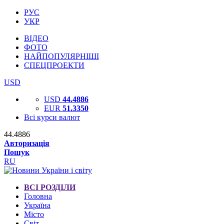
РУС
УКР
ВІДЕО
ФОТО
НАЙПОПУЛЯРНІШІ
СПЕЦПРОЕКТИ
USD
USD
44.4886
EUR
51.3350
Всі курси валют
44.4886
Авторизація
Пошук
RU
ВСІ РОЗДІЛИ
Головна
Україна
Місто
Світ