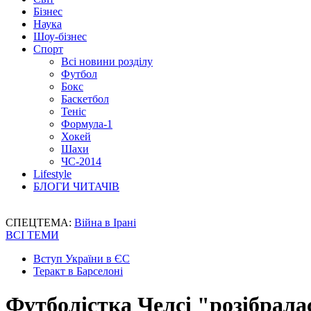
Бізнес
Наука
Шоу-бізнес
Спорт
Всі новини розділу
Футбол
Бокс
Баскетбол
Теніс
Формула-1
Хокей
Шахи
ЧС-2014
Lifestyle
БЛОГИ ЧИТАЧІВ
СПЕЦТЕМА:
Війна в Ірані
ВСІ ТЕМИ
Вступ України в ЄС
Теракт в Барселоні
Футболістка Челсі "розібрала