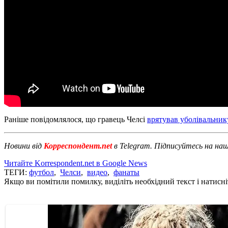
Раніше повідомлялося, що гравець Челсі
врятував уболівальник
Новини від
Корреспондент.net
в Telegram. Підписуйтесь на на
Читайте Korrespondent.net в Google News
ТЕГИ:
футбол
,
Челси
,
видео
,
фанаты
Якщо ви помітили помилку, виділіть необхідний текст і натисніт