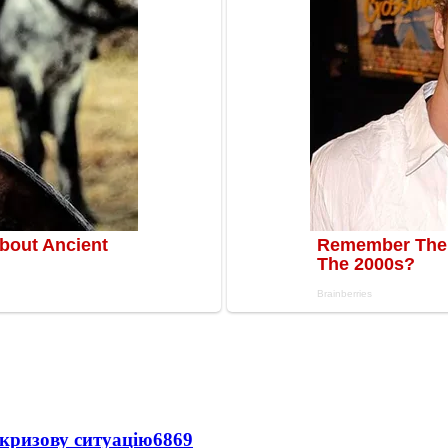
кризову ситуацію
6869