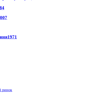
84
007
ення
1971
й ринок