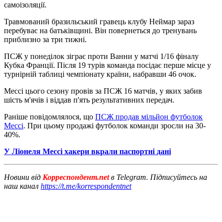
самоізоляції.
Травмований бразильський гравець клубу Неймар зараз
перебуває на батьківщині. Він повернеться до тренувань
приблизно за три тижні.
ПСЖ у понеділок зіграє проти Ванни у матчі 1/16 фіналу
Кубка Франції. Після 19 турів команда посідає перше місце у
турнірній таблиці чемпіонату країни, набравши 46 очок.
Мессі цього сезону провів за ПСЖ 16 матчів, у яких забив
шість м'ячів і віддав п'ять результативних передач.
Раніше повідомлялося, що
ПСЖ продав мільйон футболок
Мессі
. При цьому продажі футболок команди зросли на 30-
40%.
У Ліонеля Мессі хакери вкрали паспортні дані
Новини від
Корреспондент.net
в Telegram. Підписуйтесь на
наш канал
https://t.me/korrespondentnet