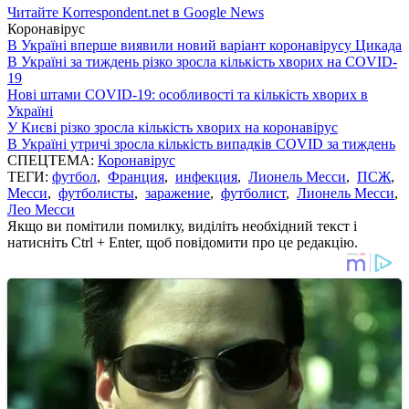
Читайте Korrespondent.net в Google News
Коронавірус
В Україні вперше виявили новий варіант коронавірусу Цикада
В Україні за тиждень різко зросла кількість хворих на COVID-
19
Нові штами COVID-19: особливості та кількість хворих в
Україні
У Києві різко зросла кількість хворих на коронавірус
В Україні утричі зросла кількість випадків COVID за тиждень
СПЕЦТЕМА:
Коронавірус
ТЕГИ:
футбол
,
Франция
,
инфекция
,
Лионель Месси
,
ПСЖ
,
Месси
,
футболисты
,
заражение
,
футболист
,
Лионель Месси
,
Лео Месси
Якщо ви помітили помилку, виділіть необхідний текст і
натисніть Ctrl + Enter, щоб повідомити про це редакцію.