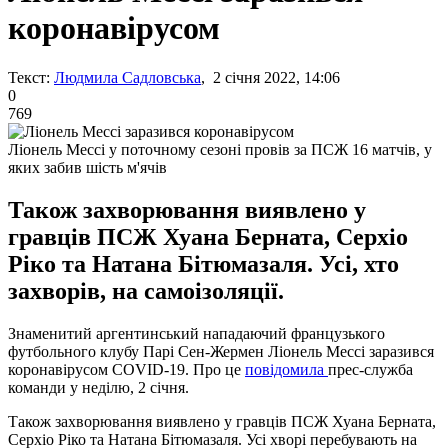
коронавірусом
Текст:
Людмила Садловська
, 2 січня 2022, 14:06
0
769
Ліонель Мессі у поточному сезоні провів за ПСЖ 16 матчів, у
яких забив шість м'ячів
Також захворювання виявлено у
гравців ПСЖ Хуана Берната, Серхіо
Ріко та Натана Бітюмазаля. Усі, хто
захворів, на самоізоляції.
Знаменитий аргентинський нападаючий французького
футбольного клубу Парі Сен-Жермен Ліонель Мессі заразився
коронавірусом COVID-19. Про це
повідомила
прес-служба
команди у неділю, 2 січня.
Також захворювання виявлено у гравців ПСЖ Хуана Берната,
Серхіо Ріко та Натана Бітюмазаля. Усі хворі перебувають на