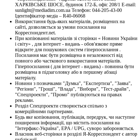
ХАРКІВСЬКЕ ШОСЕ, будинок 172-Б, офіс 208/1 E-mail:
sunlight@mediadim.com.ua
Телефон: 044-205-43-00
Ідентифікатор медіа – R40-06068
Використання будь-яких матеріалів, розміщених на
сайті, дозволяється за умови посилання на
Корреспондент.net.
При копіюванні матеріалів зі сторінки « Новини України
і світу» , для інтернет - видань - обов'язкове пряме
відкрите для пошукових систем гіперпосилання .
Посилання має бути розміщена в незалежності від
повного або часткового використання матеріалів.
Гіперпосилання ( для інтернет - видань) - повинна бути
розміщена в підзаголовку або в першому абзаці
матеріалу.
Новини з позначками "Думка", "Експертиза", "Заява",
"Регіони", "Гроші", "Влада", "Вибори", "Тест-драйв",
"Спецпроекти", "Промо" публікуються на правах
реклами.
Розділ Спецпроекти створюється спільно з
комерційними партнерами.
Будь яке копіювання, публікація, передрук, чи наступне
поширення інформації, що містить посилання на
"Інтерфакс-Україна", EPA / UPG, суворо забороняється.
Власник веб-сторінки в розділі Я-Корреспондент є автор
публікації.