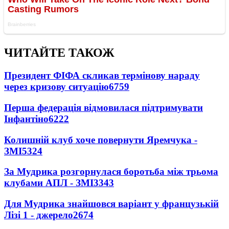
ЧИТАЙТЕ ТАКОЖ
Президент ФІФА скликав термінову нараду
через кризову ситуацію
6759
Перша федерація відмовилася підтримувати
Інфантіно
6222
Колишній клуб хоче повернути Яремчука -
ЗМІ
5324
За Мудрика розгорнулася боротьба між трьома
клубами АПЛ - ЗМІ
3343
Для Мудрика знайшовся варіант у французькій
Лізі 1 - джерело
2674