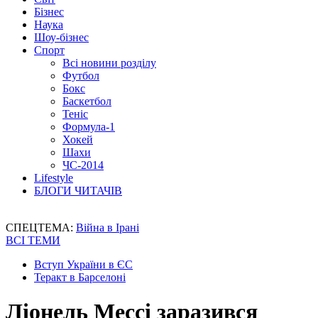
Бізнес
Наука
Шоу-бізнес
Спорт
Всі новини розділу
Футбол
Бокс
Баскетбол
Теніс
Формула-1
Хокей
Шахи
ЧС-2014
Lifestyle
БЛОГИ ЧИТАЧІВ
СПЕЦТЕМА:
Війна в Ірані
ВСІ ТЕМИ
Вступ України в ЄС
Теракт в Барселоні
Ліонель Мессі заразився