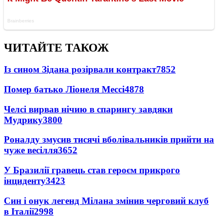
ЧИТАЙТЕ ТАКОЖ
Із сином Зідана розірвали контракт
7852
Помер батько Ліонеля Мессі
4878
Челсі вирвав нічию в спарингу завдяки
Мудрику
3800
Роналду змусив тисячі вболівальників прийти на
чуже весілля
3652
У Бразилії гравець став героєм прикрого
інциденту
3423
Син і онук легенд Мілана змінив черговий клуб
в Італії
2998