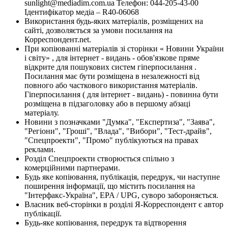
sunlight@mediadim.com.ua
Телефон: 044-205-43-00
Ідентифікатор медіа – R40-06068
Використання будь-яких матеріалів, розміщених на
сайті, дозволяється за умови посилання на
Корреспондент.net.
При копіюванні матеріалів зі сторінки « Новини України
і світу» , для інтернет - видань - обов'язкове пряме
відкрите для пошукових систем гіперпосилання .
Посилання має бути розміщена в незалежності від
повного або часткового використання матеріалів.
Гіперпосилання ( для інтернет - видань) - повинна бути
розміщена в підзаголовку або в першому абзаці
матеріалу.
Новини з позначками "Думка", "Експертиза", "Заява",
"Регіони", "Гроші", "Влада", "Вибори", "Тест-драйв",
"Спецпроекти", "Промо" публікуються на правах
реклами.
Розділ Спецпроекти створюється спільно з
комерційними партнерами.
Будь яке копіювання, публікація, передрук, чи наступне
поширення інформації, що містить посилання на
"Інтерфакс-Україна", EPA / UPG, суворо забороняється.
Власник веб-сторінки в розділі Я-Корреспондент є автор
публікації.
Будь-яке копіювання, передрук та відтворення