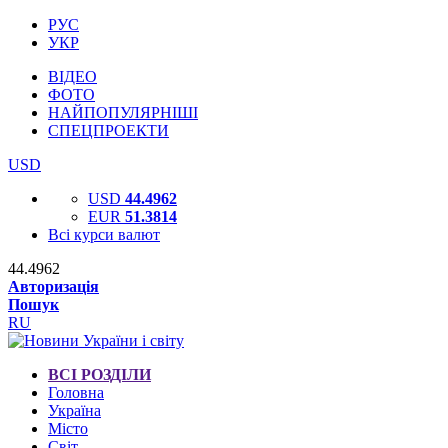
РУС
УКР
ВІДЕО
ФОТО
НАЙПОПУЛЯРНІШІ
СПЕЦПРОЕКТИ
USD
USD
44.4962
EUR
51.3814
Всі курси валют
44.4962
Авторизація
Пошук
RU
ВСІ РОЗДІЛИ
Головна
Україна
Місто
Світ