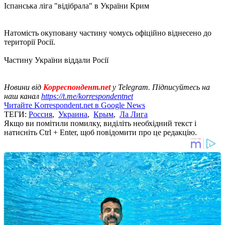
Іспанська ліга "відібрала" в України Крим
Натомість окуповану частину чомусь офіційно віднесено до
території Росії.
Частину України віддали Росії
Новини від
Корреспондент.net
у Telegram. Підписуйтесь на
наш канал
https://t.me/korrespondentnet
Читайте Korrespondent.net в Google News
ТЕГИ:
Россия
,
Украина
,
Крым
,
Ла Лига
Якщо ви помітили помилку, виділіть необхідний текст і
натисніть Ctrl + Enter, щоб повідомити про це редакцію.