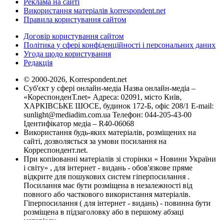
Реклама на сайті
Використання матеріалів korrespondent.net
Правила користування сайтом
Договір користування сайтом
Політика у сфері конфіденційності і персональних даних
Угода щодо користування
Редакція
© 2000-2026, Korrespondent.net
Суб'єкт у сфері онлайн-медіа Назва онлайн-медіа –
«КореспонденТ.net» Адреса: 02091, місто Київ,
ХАРКІВСЬКЕ ШОСЕ, будинок 172-Б, офіс 208/1 E-mail:
sunlight@mediadim.com.ua
Телефон: 044-205-43-00
Ідентифікатор медіа – R40-06068
Використання будь-яких матеріалів, розміщених на
сайті, дозволяється за умови посилання на
Корреспондент.net.
При копіюванні матеріалів зі сторінки « Новини України
і світу» , для інтернет - видань - обов'язкове пряме
відкрите для пошукових систем гіперпосилання .
Посилання має бути розміщена в незалежності від
повного або часткового використання матеріалів.
Гіперпосилання ( для інтернет - видань) - повинна бути
розміщена в підзаголовку або в першому абзаці