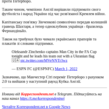
проти Петерборо.
Таким чином, чемпіони Англії вирішили підтримати свого
футболіста і народ України під час розв'язаної Кремлем війни.
Капітанську пов'язку Зінченкові символічно передав колишній
гравець Шахтаря, а тепер одноклубник українця - бразилець
Фернандіньйо.
Також на трибунах було чимало українських прапорів та
плакатів зі словами підтримки.
Oleksandr Zinchenko captains Man City in the FA Cup
tonight and he leads his team out with a Ukranian flag
🇺🇦
pic.twitter.com/MVeNNTr3wz
— ESPN FC (@ESPNFC)
March 1, 2022
Зазначимо, що Манчестер Сіті переміг Петерборо з рахунком
2:0 та вийшов у наступний раунд Кубка Англії.
Новини від
Корреспондент.net
в Telegram. Підписуйтесь на
наш канал
https://t.me/korrespondentnet
Читайте Korrespondent.net в Google News