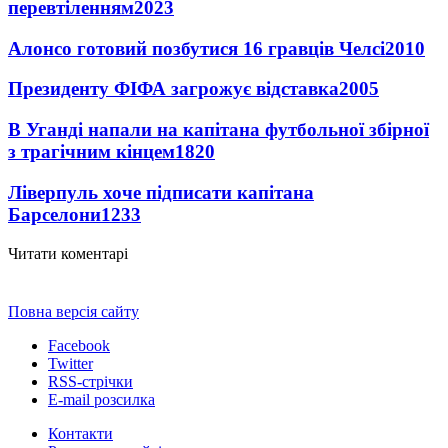
перевтіленням
2023
Алонсо готовий позбутися 16 гравців Челсі
2010
Президенту ФІФА загрожує відставка
2005
В Уганді напали на капітана футбольної збірної
з трагічним кінцем
1820
Ліверпуль хоче підписати капітана
Барселони
1233
Читати коментарі
Повна версія сайту
Facebook
Twitter
RSS-стрічки
E-mail розсилка
Контакти