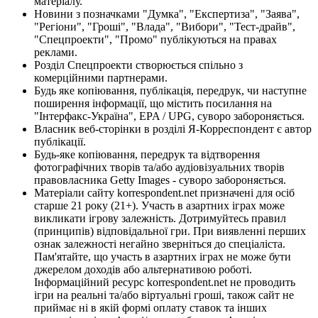
матеріалу.
Новини з позначками "Думка", "Експертиза", "Заява",
"Регіони", "Гроші", "Влада", "Вибори", "Тест-драйв",
"Спецпроекти", "Промо" публікуються на правах
реклами.
Розділ Спецпроекти створюється спільно з
комерційними партнерами.
Будь яке копіювання, публікація, передрук, чи наступне
поширення інформації, що містить посилання на
"Інтерфакс-Україна", EPA / UPG, суворо забороняється.
Власник веб-сторінки в розділі Я-Корреспондент є автор
публікації.
Будь-яке копіювання, передрук та відтворення
фотографічних творів та/або аудіовізуальних творів
правовласника Getty Images - суворо забороняється.
Матеріали сайту korrespondent.net призначені для осіб
старше 21 року (21+). Участь в азартних іграх може
викликати ігрову залежність. Дотримуйтесь правил
(принципів) відповідальної гри. При виявленні перших
ознак залежності негайно зверніться до спеціаліста.
Пам'ятайте, що участь в азартних іграх не може бути
джерелом доходів або альтернативою роботі.
Інформаційний ресурс korrespondent.net не проводить
ігри на реальні та/або віртуальні гроші, також сайт не
приймає ні в якій формі оплату ставок та інших