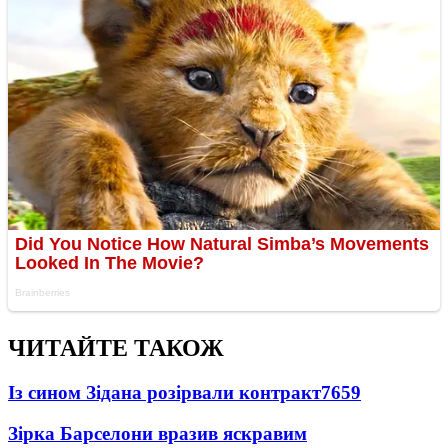
ЧИТАЙТЕ ТАКОЖ
Із сином Зідана розірвали контракт
7659
Зірка Барселони вразив яскравим