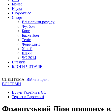
Бізнес
Наука
Шоу-бізнес
Спорт
Всі новини розділу
Футбол
Бокс
Баскетбол
Теніс
Формула-1
Хокей
Шахи
ЧС-2014
Lifestyle
БЛОГИ ЧИТАЧІВ
СПЕЦТЕМА:
Війна в Ірані
ВСІ ТЕМИ
Вступ України в ЄС
Теракт в Барселоні
Французький Ліон пропонує в