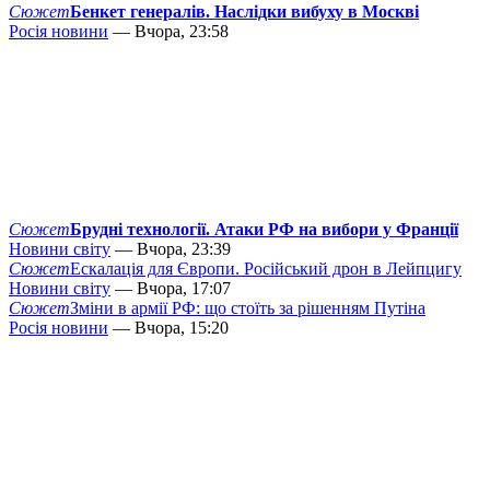
Сюжет
Бенкет генералів. Наслідки вибуху в Москві
Росія новини
— Вчора, 23:58
Сюжет
Брудні технології. Атаки РФ на вибори у Франції
Новини світу
— Вчора, 23:39
Сюжет
Ескалація для Європи. Російський дрон в Лейпцигу
Новини світу
— Вчора, 17:07
Сюжет
Зміни в армії РФ: що стоїть за рішенням Путіна
Росія новини
— Вчора, 15:20