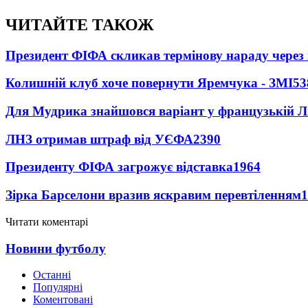
ЧИТАЙТЕ ТАКОЖ
Президент ФІФА скликав термінову нараду через 
Колишній клуб хоче повернути Яремчука - ЗМІ
53
Для Мудрика знайшовся варіант у французькій Ліз
ЛНЗ отримав штраф від УЄФА
2390
Президенту ФІФА загрожує відставка
1964
Зірка Барселони вразив яскравим перевтіленням
1
Читати коментарі
Новини футболу
Останні
Популярні
Коментовані