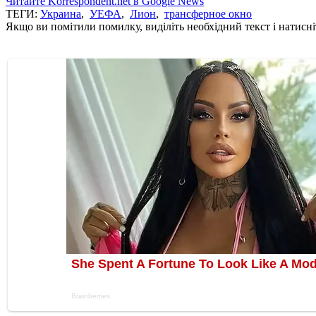
Читайте Korrespondent.net в Google News
ТЕГИ:
Украина
,
УЕФА
,
Лион
,
трансферное окно
Якщо ви помітили помилку, виділіть необхідний текст і натисніт