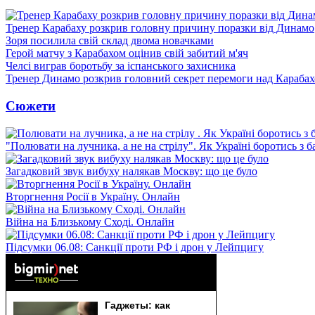
Тренер Карабаху розкрив головну причину поразки від Динамо
Зоря посилила свій склад двома новачками
Герой матчу з Карабахом оцінив свій забитий м'яч
Челсі виграв боротьбу за іспанського захисника
Тренер Динамо розкрив головний секрет перемоги над Караба
Сюжети
"Полювати на лучника, а не на стрілу". Як Україні боротись з 
Загадковий звук вибуху налякав Москву: що це було
Вторгнення Росії в Україну. Онлайн
Війна на Близькому Сході. Онлайн
Підсумки 06.08: Санкції проти РФ і дрон у Лейпцигу