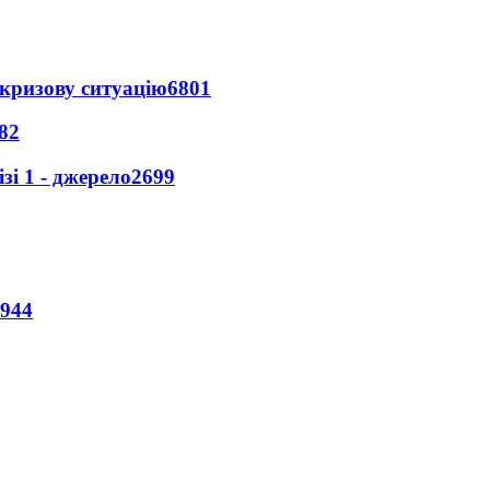
кризову ситуацію
6801
82
і 1 - джерело
2699
944