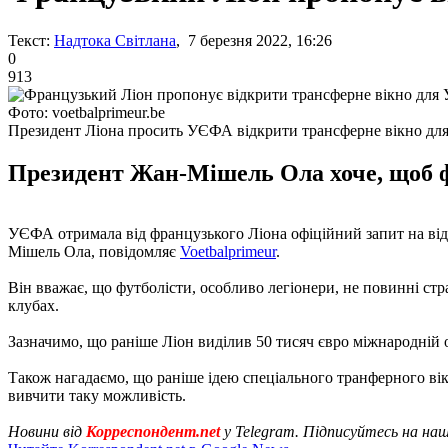
Текст:
Надтока Світлана
, 7 березня 2022, 16:26
0
913
Фото: voetbalprimeur.be
Президент Ліона просить УЄФА відкрити трансферне вікно для
Президент Жан-Мішель Ола хоче, щоб фу
УЄФА отримала від французького Ліона офіційний запит на від
Мішель Ола, повідомляє
Voetbalprimeur
.
Він вважає, що футболісти, особливо легіонери, не повинні ст
клубах.
Зазначимо, що раніше Ліон виділив 50 тисяч євро міжнародній
Також нагадаємо, що раніше ідею спеціального транферного в
вивчити таку можливість.
Новини від
Корреспондент.net
у Telegram. Підписуйтесь на на