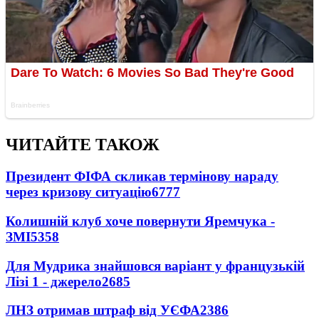
ЧИТАЙТЕ ТАКОЖ
Президент ФІФА скликав термінову нараду
через кризову ситуацію
6777
Колишній клуб хоче повернути Яремчука -
ЗМІ
5358
Для Мудрика знайшовся варіант у французькій
Лізі 1 - джерело
2685
ЛНЗ отримав штраф від УЄФА
2386