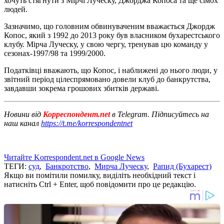
хочуть стягнути з Мірчі Луческу, Джорджа Копоса та ще сімох
людей.
Зазначимо, що головним обвинуваченим вважається Джордж
Копос, який з 1992 до 2013 року був власником бухарестського
клубу. Мірча Луческу, у свою чергу, тренував цю команду у
сезонах-1997/98 та 1999/2000.
Податківці вважають, що Копос, і наближені до нього люди, у
звітний період цілеспрямовано довели клуб до банкрутства,
завдавши зокрема грошових збитків державі.
Новини від
Корреспондент.net
в Telegram. Підписуйтесь на
наш канал
https://t.me/korrespondentnet
Читайте Korrespondent.net в Google News
ТЕГИ:
суд
,
Банкротство
,
Мирча Луческу
,
Рапид (Бухарест)
Якщо ви помітили помилку, виділіть необхідний текст і
натисніть Ctrl + Enter, щоб повідомити про це редакцію.