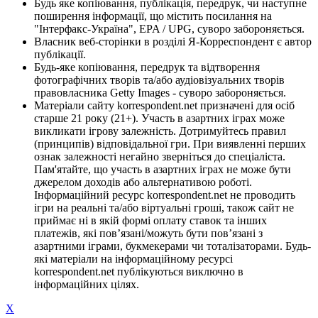
Будь яке копіювання, публікація, передрук, чи наступне
поширення інформації, що містить посилання на
"Інтерфакс-Україна", EPA / UPG, суворо забороняється.
Власник веб-сторінки в розділі Я-Корреспондент є автор
публікації.
Будь-яке копіювання, передрук та відтворення
фотографічних творів та/або аудіовізуальних творів
правовласника Getty Images - суворо забороняється.
Матеріали сайту korrespondent.net призначені для осіб
старше 21 року (21+). Участь в азартних іграх може
викликати ігрову залежність. Дотримуйтесь правил
(принципів) відповідальної гри. При виявленні перших
ознак залежності негайно зверніться до спеціаліста.
Пам'ятайте, що участь в азартних іграх не може бути
джерелом доходів або альтернативою роботі.
Інформаційний ресурс korrespondent.net не проводить
ігри на реальні та/або віртуальні гроші, також сайт не
приймає ні в якій формі оплату ставок та інших
платежів, які пов’язані/можуть бути пов’язані з
азартними іграми, букмекерами чи тоталізаторами. Будь-
які матеріали на інформаційному ресурсі
korrespondent.net публікуються виключно в
інформаційних цілях.
X