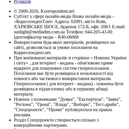
Редакція
© 2000-2026, Korrespondent.net
Суб'єкт у сфері онлайн-медіа Назва онлайн-медіа –
«КореспонденТ.net» Адреса: 02091, місто Київ,
ХАРКІВСЬКЕ ШОСЕ, будинок 172-Б, офіс 208/1 E-mail:
sunlight@mediadim.com.ua
Телефон: 044-205-43-00
Ідентифікатор медіа – R40-06068
Використання будь-яких матеріалів, розміщених на
сайті, дозволяється за умови посилання на
Корреспондент.net.
При копіюванні матеріалів зі сторінки « Новини України
і світу» , для інтернет - видань - обов'язкове пряме
відкрите для пошукових систем гіперпосилання .
Посилання має бути розміщена в незалежності від
повного або часткового використання матеріалів.
Гіперпосилання ( для інтернет - видань) - повинна бути
розміщена в підзаголовку або в першому абзаці
матеріалу.
Новини з позначками "Думка", "Експертиза", "Заява",
"Регіони", "Гроші", "Влада", "Вибори", "Тест-драйв",
"Спецпроекти", "Промо" публікуються на правах
реклами.
Розділ Спецпроекти створюється спільно з
комерційними партнерами.