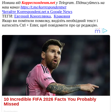
Новини від
Корреспондент.net
у Telegram. Підписуйтесь на
наш канал
https://t.me/korrespondentnet
Читайте Korrespondent.net в Google News
ТЕГИ:
Евгений Коноплянка
,
Краковия
Якщо ви помітили помилку, виділіть необхідний текст і
натисніть Ctrl + Enter, щоб повідомити про це редакцію.