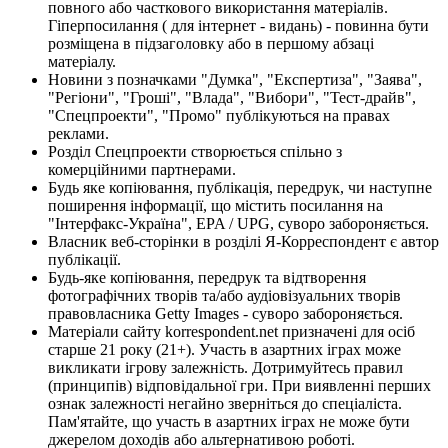
повного або часткового використання матеріалів.
Гіперпосилання ( для інтернет - видань) - повинна бути
розміщена в підзаголовку або в першому абзаці
матеріалу.
Новини з позначками "Думка", "Експертиза", "Заява",
"Регіони", "Гроші", "Влада", "Вибори", "Тест-драйв",
"Спецпроекти", "Промо" публікуються на правах
реклами.
Розділ Спецпроекти створюється спільно з
комерційними партнерами.
Будь яке копіювання, публікація, передрук, чи наступне
поширення інформації, що містить посилання на
"Інтерфакс-Україна", EPA / UPG, суворо забороняється.
Власник веб-сторінки в розділі Я-Корреспондент є автор
публікації.
Будь-яке копіювання, передрук та відтворення
фотографічних творів та/або аудіовізуальних творів
правовласника Getty Images - суворо забороняється.
Матеріали сайту korrespondent.net призначені для осіб
старше 21 року (21+). Участь в азартних іграх може
викликати ігрову залежність. Дотримуйтесь правил
(принципів) відповідальної гри. При виявленні перших
ознак залежності негайно зверніться до спеціаліста.
Пам'ятайте, що участь в азартних іграх не може бути
джерелом доходів або альтернативою роботі.