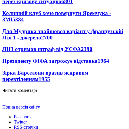
через кризову ситуацію
6801
Колишній клуб хоче повернути Яремчука -
ЗМІ
5384
Для Мудрика знайшовся варіант у французькій
Лізі 1 - джерело
2700
ЛНЗ отримав штраф від УЄФА
2390
Президенту ФІФА загрожує відставка
1964
Зірка Барселони вразив яскравим
перевтіленням
1955
Читати коментарі
Повна версія сайту
Facebook
Twitter
RSS-стрічки