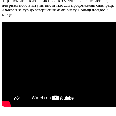
Український півзахисник провів 9 матчів і голів не забивав,
але рівня його виступів вистачило для продовження співпраці.
Краковія
за тур до завершення чемпіонату Польщі посідає 7
місце.