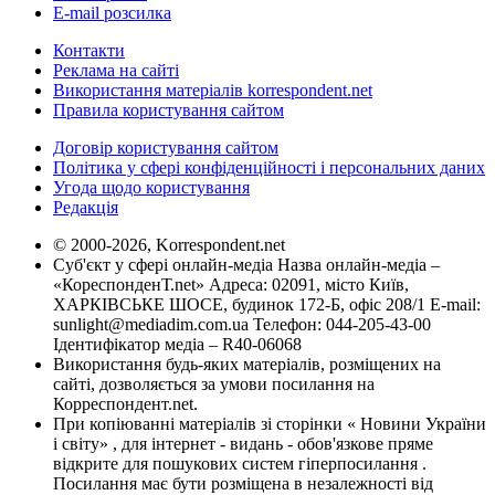
E-mail розсилка
Контакти
Реклама на сайті
Використання матеріалів korrespondent.net
Правила користування сайтом
Договір користування сайтом
Політика у сфері конфіденційності і персональних даних
Угода щодо користування
Редакція
© 2000-2026, Korrespondent.net
Суб'єкт у сфері онлайн-медіа Назва онлайн-медіа –
«КореспонденТ.net» Адреса: 02091, місто Київ,
ХАРКІВСЬКЕ ШОСЕ, будинок 172-Б, офіс 208/1 E-mail:
sunlight@mediadim.com.ua
Телефон: 044-205-43-00
Ідентифікатор медіа – R40-06068
Використання будь-яких матеріалів, розміщених на
сайті, дозволяється за умови посилання на
Корреспондент.net.
При копіюванні матеріалів зі сторінки « Новини України
і світу» , для інтернет - видань - обов'язкове пряме
відкрите для пошукових систем гіперпосилання .
Посилання має бути розміщена в незалежності від