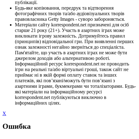
публікації.
Будь-яке копіювання, передрук та відтворення
фотографічних творів та/або аудіовізуальних творів
правовласника Getty Images - суворо забороняється.
Матеріали сайту korrespondent.net призначені для осіб
старше 21 року (21+). Участь в азартних іграх може
викликати ігрову залежність. Дотримуйтесь правил
(принципів) відповідальної гри. При виявленні перших
ознак залежності негайно зверніться до спеціаліста.
Пам'ятайте, що участь в азартних іграх не може бути
джерелом доходів або альтернативою роботі.
Інформаційний ресурс korrespondent.net не проводить
ігри на реальні та/або віртуальні гроші, також сайт не
приймає ні в якій формі оплату ставок та інших
платежів, які пов’язані/можуть бути пов’язані з
азартними іграми, букмекерами чи тоталізаторами. Будь-
які матеріали на інформаційному ресурсі
korrespondent.net публікуються виключно в
інформаційних цілях.
X
Ошибка