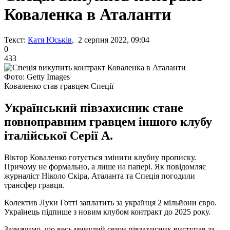
Коваленка в Аталанти
Текст:
Катя Юськів
, 2 серпня 2022, 09:04
0
433
Фото: Getty Images
Коваленко став гравцем Спеції
Український півзахисник стане
повноправним гравцем іншого клубу
італійської Серії А.
Віктор Коваленко готується змінити клубну прописку.
Причому не формально, а лише на папері. Як повідомляє
журналіст Ніколо Скіра, Аталанта та Спеція погодили
трансфер гравця.
Колектив Луки Готті заплатить за українця 2 мільйони євро.
Українець підпише з новим клубом контракт до 2025 року.
Зазначимо, що весь минулий сезон півзахисник виступав за