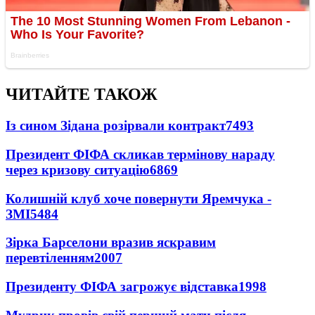
ЧИТАЙТЕ ТАКОЖ
Із сином Зідана розірвали контракт
7493
Президент ФІФА скликав термінову нараду
через кризову ситуацію
6869
Колишній клуб хоче повернути Яремчука -
ЗМІ
5484
Зірка Барселони вразив яскравим
перевтіленням
2007
Президенту ФІФА загрожує відставка
1998