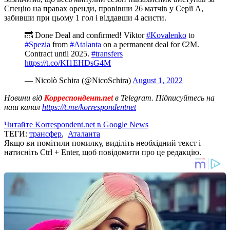
Спецію на правах оренди, провівши 26 матчів у Серії А,
забивши при цьому 1 гол і віддавши 4 асисти.
🔜 Done Deal and confirmed! Viktor
#Kovalenko
to
#Spezia
from
#Atalanta
on a permanent deal for €2M.
Contract until 2025.
#transfers
https://t.co/KI1EHDsG4M
— Nicolò Schira (@NicoSchira)
August 1, 2022
Новини від
Корреспондент.net
в Telegram. Підписуйтесь на
наш канал
https://t.me/korrespondentnet
Читайте Korrespondent.net в Google News
ТЕГИ:
трансфер
,
Аталанта
Якщо ви помітили помилку, виділіть необхідний текст і
натисніть Ctrl + Enter, щоб повідомити про це редакцію.