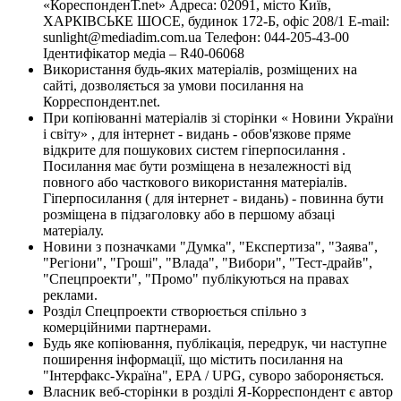
«КореспонденТ.net» Адреса: 02091, місто Київ,
ХАРКІВСЬКЕ ШОСЕ, будинок 172-Б, офіс 208/1 E-mail:
sunlight@mediadim.com.ua
Телефон: 044-205-43-00
Ідентифікатор медіа – R40-06068
Використання будь-яких матеріалів, розміщених на
сайті, дозволяється за умови посилання на
Корреспондент.net.
При копіюванні матеріалів зі сторінки « Новини України
і світу» , для інтернет - видань - обов'язкове пряме
відкрите для пошукових систем гіперпосилання .
Посилання має бути розміщена в незалежності від
повного або часткового використання матеріалів.
Гіперпосилання ( для інтернет - видань) - повинна бути
розміщена в підзаголовку або в першому абзаці
матеріалу.
Новини з позначками "Думка", "Експертиза", "Заява",
"Регіони", "Гроші", "Влада", "Вибори", "Тест-драйв",
"Спецпроекти", "Промо" публікуються на правах
реклами.
Розділ Спецпроекти створюється спільно з
комерційними партнерами.
Будь яке копіювання, публікація, передрук, чи наступне
поширення інформації, що містить посилання на
"Інтерфакс-Україна", EPA / UPG, суворо забороняється.
Власник веб-сторінки в розділі Я-Корреспондент є автор