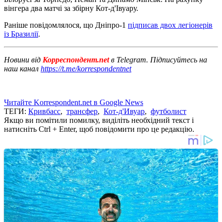
вінгера два матчі за збірну Кот-д'Івуару.
Раніше повідомлялося, що Дніпро-1
підписав двох легіонерів
із Бразилії
.
Новини від
Корреспондент.net
в Telegram. Підписуйтесь на
наш канал
https://t.me/korrespondentnet
Читайте Korrespondent.net в Google News
ТЕГИ:
Кривбасс
,
трансфер
,
Кот-д'Ивуар
,
футболист
Якщо ви помітили помилку, виділіть необхідний текст і
натисніть Ctrl + Enter, щоб повідомити про це редакцію.