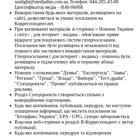
sunlight@mediadim.com.ua
Телефон: 044-205-43-00
Ідентифікатор медіа – R40-06068
Використання будь-яких матеріалів, розміщених на
сайті, дозволяється за умови посилання на
Корреспондент.net.
При копіюванні матеріалів зі сторінки « Новини України
і світу» , для інтернет - видань - обов'язкове пряме
відкрите для пошукових систем гіперпосилання .
Посилання має бути розміщена в незалежності від
повного або часткового використання матеріалів.
Гіперпосилання ( для інтернет - видань) - повинна бути
розміщена в підзаголовку або в першому абзаці
матеріалу.
Новини з позначками "Думка", "Експертиза", "Заява",
"Регіони", "Гроші", "Влада", "Вибори", "Тест-драйв",
"Спецпроекти", "Промо" публікуються на правах
реклами.
Розділ Спецпроекти створюється спільно з
комерційними партнерами.
Будь яке копіювання, публікація, передрук, чи наступне
поширення інформації, що містить посилання на
"Інтерфакс-Україна", EPA / UPG, суворо забороняється.
Власник веб-сторінки в розділі Я-Корреспондент є автор
публікації.
Будь-яке копіювання, передрук та відтворення