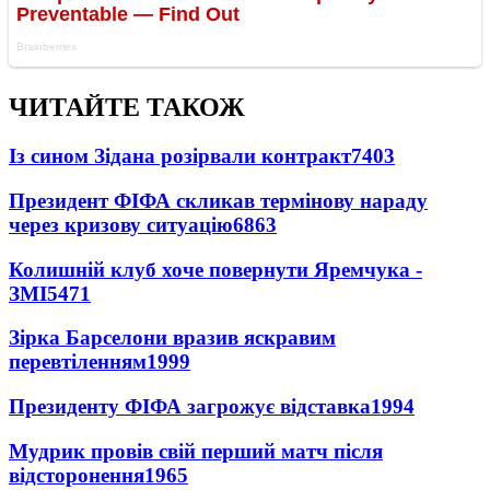
ЧИТАЙТЕ ТАКОЖ
Із сином Зідана розірвали контракт
7403
Президент ФІФА скликав термінову нараду
через кризову ситуацію
6863
Колишній клуб хоче повернути Яремчука -
ЗМІ
5471
Зірка Барселони вразив яскравим
перевтіленням
1999
Президенту ФІФА загрожує відставка
1994
Мудрик провів свій перший матч після
відсторонення
1965