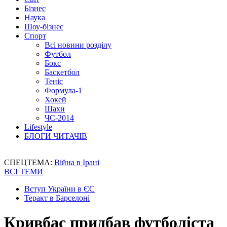
Бізнес
Наука
Шоу-бізнес
Спорт
Всі новини розділу
Футбол
Бокс
Баскетбол
Теніс
Формула-1
Хокей
Шахи
ЧС-2014
Lifestyle
БЛОГИ ЧИТАЧІВ
СПЕЦТЕМА:
Війна в Ірані
ВСІ ТЕМИ
Вступ України в ЄС
Теракт в Барселоні
Кривбас придбав футболіста