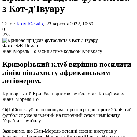
з Кот-д'Івуару
Текст:
Катя Юськів
, 23 вересня 2022, 10:59
0
278
Фото: ФК Неман
Жан-Морель По захищатиме кольори Кривбасу
Криворізький клуб вирішив посилити
лінію півзахисту африканським
легіонером.
Криворізький Кривбас підписав футболіста з Кот-д'Івуару
Жана-Мореля По.
Офіційно клуб не оголошував про операцію, проте 25-річний
футболіст уже заявлений на поточний сезон чемпіонату
України з футболу.
Зазначимо, що Жан-Морель останні сезони виступав у
Білорусі за Торпедо, Неман та Динамо Мінськ. На рахунку