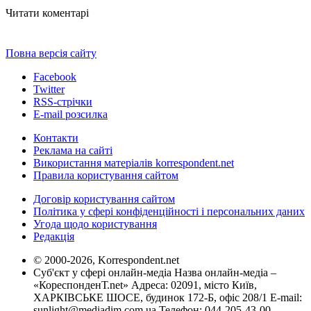
Читати коментарі
Повна версія сайту
Facebook
Twitter
RSS-стрічки
E-mail розсилка
Контакти
Реклама на сайті
Використання матеріалів korrespondent.net
Правила користування сайтом
Договір користування сайтом
Політика у сфері конфіденційності і персональних даних
Угода щодо користування
Редакція
© 2000-2026, Korrespondent.net
Суб'єкт у сфері онлайн-медіа Назва онлайн-медіа –
«КореспонденТ.net» Адреса: 02091, місто Київ,
ХАРКІВСЬКЕ ШОСЕ, будинок 172-Б, офіс 208/1 E-mail:
sunlight@mediadim.com.ua
Телефон: 044-205-43-00