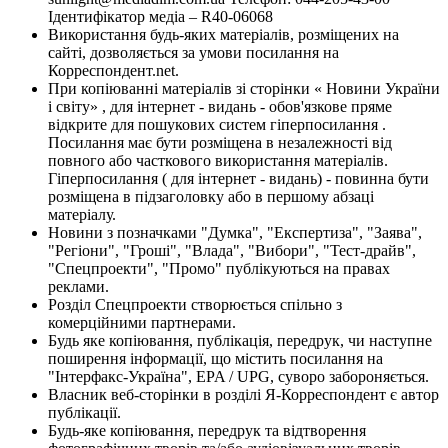
Ідентифікатор медіа – R40-06068
Використання будь-яких матеріалів, розміщених на
сайті, дозволяється за умови посилання на
Корреспондент.net.
При копіюванні матеріалів зі сторінки « Новини України
і світу» , для інтернет - видань - обов'язкове пряме
відкрите для пошукових систем гіперпосилання .
Посилання має бути розміщена в незалежності від
повного або часткового використання матеріалів.
Гіперпосилання ( для інтернет - видань) - повинна бути
розміщена в підзаголовку або в першому абзаці
матеріалу.
Новини з позначками "Думка", "Експертиза", "Заява",
"Регіони", "Гроші", "Влада", "Вибори", "Тест-драйв",
"Спецпроекти", "Промо" публікуються на правах
реклами.
Розділ Спецпроекти створюється спільно з
комерційними партнерами.
Будь яке копіювання, публікація, передрук, чи наступне
поширення інформації, що містить посилання на
"Інтерфакс-Україна", EPA / UPG, суворо забороняється.
Власник веб-сторінки в розділі Я-Корреспондент є автор
публікації.
Будь-яке копіювання, передрук та відтворення