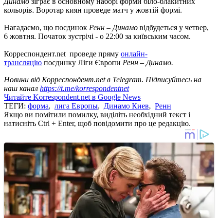
Динамо
зіграє в основному наборі форми біло-блакитних
кольорів. Воротар киян проведе матч у жовтій формі.
Нагадаємо, що поєдинок
Ренн – Динамо
відбудеться у четвер,
6 жовтня. Початок зустрічі - о 22:00 за київським часом.
Корреспондент.net проведе пряму
онлайн-
трансляцію
поєдинку Ліги Європи
Ренн – Динамо.
Новини від Корреспондент.net в Telegram. Підписуйтесь на
наш канал
https://t.me/korrespondentnet
Читайте Korrespondent.net в Google News
ТЕГИ:
форма
,
лига Европы
,
Динамо Киев
,
Ренн
Якщо ви помітили помилку, виділіть необхідний текст і
натисніть Ctrl + Enter, щоб повідомити про це редакцію.