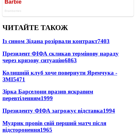
ЧИТАЙТЕ ТАКОЖ
Із сином Зідана розірвали контракт
7403
Президент ФІФА скликав термінову нараду
через кризову ситуацію
6863
Колишній клуб хоче повернути Яремчука -
ЗМІ
5471
Зірка Барселони вразив яскравим
перевтіленням
1999
Президенту ФІФА загрожує відставка
1994
Мудрик провів свій перший матч після
відсторонення
1965