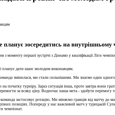
 планує зосередитись на внутрішньому ч
м з моменту першої зустрічі з Динамо у кваліфікації Ліги чемпі
ві планує дати шанс молодим виконавцям.
команда змінилася, ми стали сильнішими. Ми знаємо один одного
а початку турніру. Зараз ситуація інша, проте завтра вони гратим
ремогти за всяку ціну. Водночас наша мета - здобути перемогу та
команда застосовує ротацію. Ми міняємо гравців від матчу до ма
 різних позиціях. Попереду у нас важливий матч у турецькій Суп
ти чемпіонат.