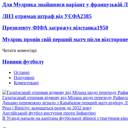
Для Мудрика знайшовся варіант у французькій Ліз
ЛНЗ отримав штраф від УЄФА
2385
Президенту ФІФА загрожує відставка
1950
Мудрик провів свій перший матч після відсторон
Читати коментарі
Новини футболу
Останні
Популярні
Коментовані
Галатасарай отримав відмову від Мілана щодо переходу Рафаел
Динамо переможно зіграло з Карабахом перший матч відбору Л
Реал і Вінісіус залишаться разом до 2032 року
Англійський футбол виступив проти Інфантіно
В Уганді напали на капітана футбольної збірної з трагічним кін