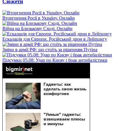
Сюжети
Вторгнення Росії в Україну. Онлайн
Війна на Близькому Сході. Онлайн
Ескалація для Європи. Російський дрон в Лейпцигу
Зміни в армії РФ: що стоїть за рішенням Путіна
Підсумки 05.08: Удар по Києву і брак антибалістики