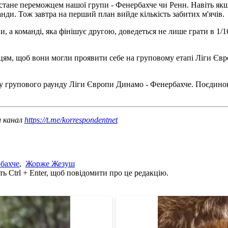
 стане переможцем нашої групи - Фенербахче чи Ренн. Навіть якщ
анди. Тож завтра на перший план вийде кількість забитих м'ячів.
 а команді, яка фінішує другою, доведеться не лише грати в 1/16
вцям, щоб вони могли проявити себе на груповому етапі Ліги Євро
уру групового раунду Ліги Європи Динамо - Фенербахче. Поєдинок
ш канал
https://t.me/korrespondentnet
бахче
,
Жорже Жезуш
ь Ctrl + Enter, щоб повідомити про це редакцію.