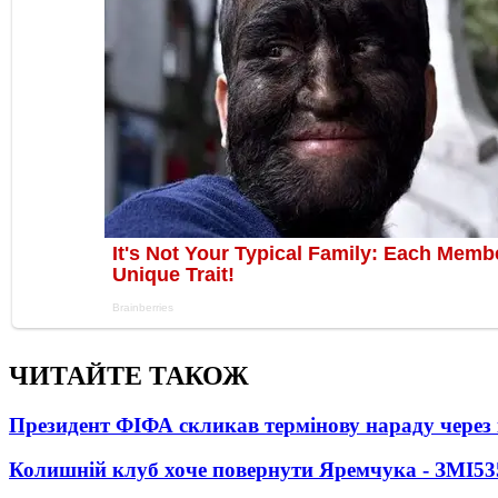
ЧИТАЙТЕ ТАКОЖ
Президент ФІФА скликав термінову нараду через 
Колишній клуб хоче повернути Яремчука - ЗМІ
53