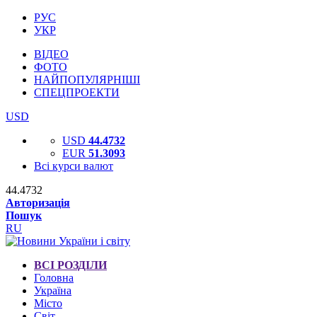
РУС
УКР
ВІДЕО
ФОТО
НАЙПОПУЛЯРНІШІ
СПЕЦПРОЕКТИ
USD
USD
44.4732
EUR
51.3093
Всі курси валют
44.4732
Авторизація
Пошук
RU
ВСІ РОЗДІЛИ
Головна
Україна
Місто
Світ