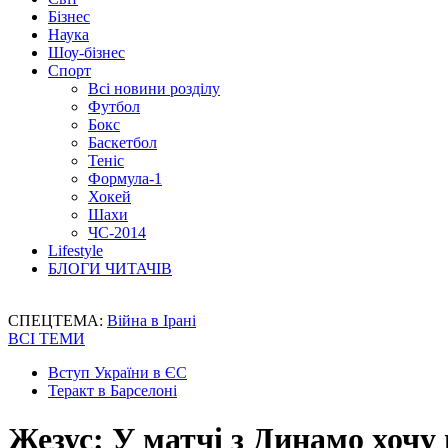
Бізнес
Наука
Шоу-бізнес
Спорт
Всі новини розділу
Футбол
Бокс
Баскетбол
Теніс
Формула-1
Хокей
Шахи
ЧС-2014
Lifestyle
БЛОГИ ЧИТАЧІВ
СПЕЦТЕМА:
Війна в Ірані
ВСІ ТЕМИ
Вступ України в ЄС
Теракт в Барселоні
Жезус: У матчі з Динамо хочу