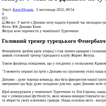
Текст:
Катя Юськів
, 3 листопада 2022, 09:54
0
655
Фото: ФК Динамо Киев
Жезуш хоче перемогти у чемпіонаті Туреччини
Головний тренер турецького Фенербахче
Фенербахче зробив крок уперед і став значно кращим і сильніши
заявив головний тренер турецького клубу Жорже Жезуш.
Також фахівець повідомив, що у поєдинку у польському Крако
"З моменту першої зустрічі з Динамо на груповому етапі наша 
Динамо - дуже хороша команда, яка була фаворитом нашої групи н
завтрашня гра буде дуже складною для нас, адже Динамо хоче пе
Щоб конкурувати у чемпіонаті Туреччини та Лізі Європи, наша 
нас є універсальні футболісти, яких можна використовувати на
та зберегти своїх ключових гравців. Наша основна мета - вигра