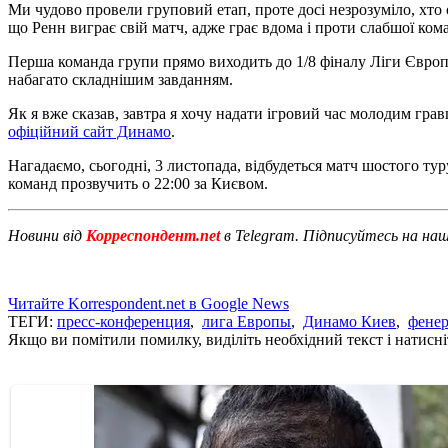
Ми чудово провели груповий етап, проте досі незрозуміло, хто
що Ренн виграє свій матч, адже грає вдома і проти слабшої ком
Перша команда групи прямо виходить до 1/8 фіналу Ліги Європи,
набагато складнішим завданням.
Як я вже сказав, завтра я хочу надати ігровий час молодим гра
офіційний сайт Динамо
.
Нагадаємо, сьогодні, 3 листопада, відбудеться матч шостого т
команд прозвучить о 22:00 за Києвом.
Новини від
Корреспондент.net
в Telegram. Підписуйтесь на на
Читайте Korrespondent.net в Google News
ТЕГИ:
пресс-конференция
,
лига Европы
,
Динамо Киев
,
фенер
Якщо ви помітили помилку, виділіть необхідний текст і натисніт