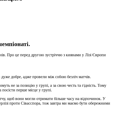
емпіонаті.
онів. Про це перед другою зустріччю з киянами у Лізі Європи
 дуже добре, адже провели між собою безліч матчів.
уть не за позицію у групі, а за свою честь та гідність. Тому
 посісти перше місце у групі.
тчу, щоб вони могли отримати більше часу на відпочинок. У
ерлізі проти Сівасспора, тож завтра ми маємо бути обережними