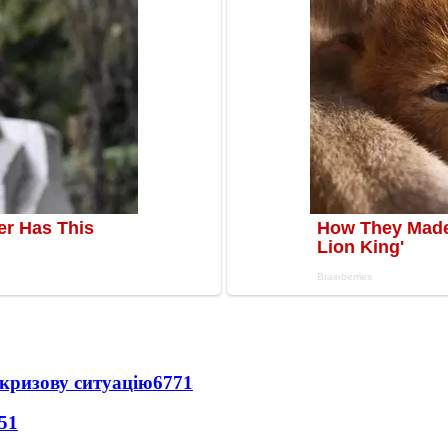
кризову ситуацію
6771
51