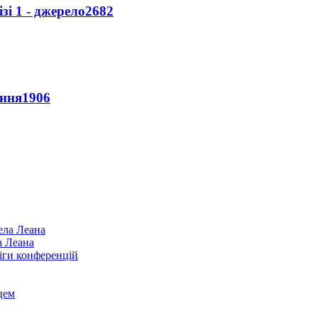
і 1 - джерело
2682
ення
1906
а Леана
іги конференцій
цем