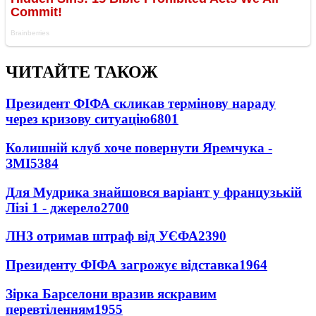
ЧИТАЙТЕ ТАКОЖ
Президент ФІФА скликав термінову нараду
через кризову ситуацію
6801
Колишній клуб хоче повернути Яремчука -
ЗМІ
5384
Для Мудрика знайшовся варіант у французькій
Лізі 1 - джерело
2700
ЛНЗ отримав штраф від УЄФА
2390
Президенту ФІФА загрожує відставка
1964
Зірка Барселони вразив яскравим
перевтіленням
1955