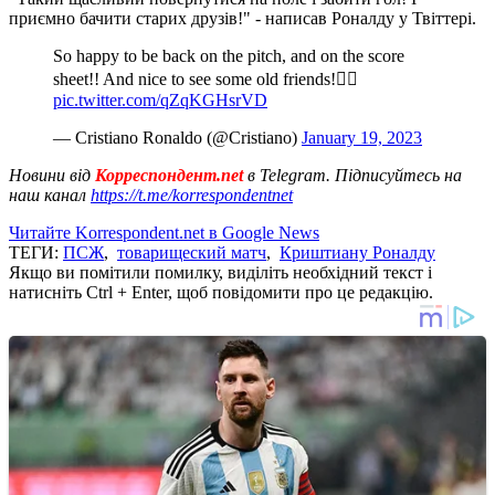
приємно бачити старих друзів!" - написав Роналду у Твіттері.
So happy to be back on the pitch, and on the score
sheet!! And nice to see some old friends!👍🏼
pic.twitter.com/qZqKGHsrVD
— Cristiano Ronaldo (@Cristiano)
January 19, 2023
Новини від
Корреспондент.net
в Telegram. Підписуйтесь на
наш канал
https://t.me/korrespondentnet
Читайте Korrespondent.net в Google News
ТЕГИ:
ПСЖ
,
товарищеский матч
,
Криштиану Роналду
Якщо ви помітили помилку, виділіть необхідний текст і
натисніть Ctrl + Enter, щоб повідомити про це редакцію.