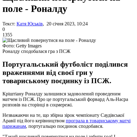
поле - Роналду
Текст:
Катя Юськів
, 20 січня 2023, 10:24
0
1355
Фото: Getty Images
Роналду сподобалася гра з ПСЖ
Португальський футболіст поділився
враженнями від своєї гри у
товариському поєдинку із ПСЖ.
Кріштіану Роналду залишився задоволений проведеним
матчем із ПСЖ. Про це португальський форвард Аль-Насра
розповів на сторінці в соцмережі.
Незважаючи на те, що збірна зірок чемпіонату Саудівської
Аравії під його керівництвом
програла в товариському матчі
парижанам
, португальцю поєдинок сподобався.
"Такий щасливий повернутися на поле і забити гол! І