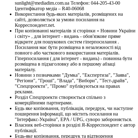
sunlight@mediadim.com.ua
Телефон: 044-205-43-00
Ідентифікатор медіа – R40-06068
Використання будь-яких матеріалів, розміщених на
сайті, дозволяється за умови посилання на
Корреспондент.net.
При копіюванні матеріалів зі сторінки « Новини України
і світу» , для інтернет - видань - обов'язкове пряме
відкрите для пошукових систем гіперпосилання .
Посилання має бути розміщена в незалежності від
повного або часткового використання матеріалів.
Гіперпосилання ( для інтернет - видань) - повинна бути
розміщена в підзаголовку або в першому абзаці
матеріалу.
Новини з позначками "Думка", "Експертиза", "Заява",
"Регіони", "Гроші", "Влада", "Вибори", "Тест-драйв",
"Спецпроекти", "Промо" публікуються на правах
реклами.
Розділ Спецпроекти створюється спільно з
комерційними партнерами.
Будь яке копіювання, публікація, передрук, чи наступне
поширення інформації, що містить посилання на
"Інтерфакс-Україна", EPA / UPG, суворо забороняється.
Власник веб-сторінки в розділі Я-Корреспондент є автор
публікації.
Будь-яке копіювання, передрук та відтворення