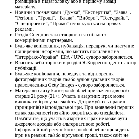
розміщена в підзаголовку або в першому абзаці
матеріалу.
Новини з позначками "Думка", "Експертиза", "Заява",
"Регіони", "Гроші", "Влада", "Вибори", "Тест-драйв",
"Спецпроекти", "Промо" публікуються на правах
реклами.
Розділ Спецпроекти створюється спільно з
комерційними партнерами.
Будь яке копіювання, публікація, передрук, чи наступне
поширення інформації, що містить посилання на
"Інтерфакс-Україна", EPA / UPG, суворо забороняється.
Власник веб-сторінки в розділі Я-Корреспондент є автор
публікації.
Будь-яке копіювання, передрук та відтворення
фотографічних творів та/або аудіовізуальних творів
правовласника Getty Images - суворо забороняється.
Матеріали сайту korrespondent.net призначені для осіб
старше 21 року (21+). Участь в азартних іграх може
викликати ігрову залежність. Дотримуйтесь правил
(принципів) відповідальної гри. При виявленні перших
ознак залежності негайно зверніться до спеціаліста.
Пам'ятайте, що участь в азартних іграх не може бути
джерелом доходів або альтернативою роботі.
Інформаційний ресурс korrespondent.net не проводить
ігри на реальні та/або віртуальні гроші, також сайт не