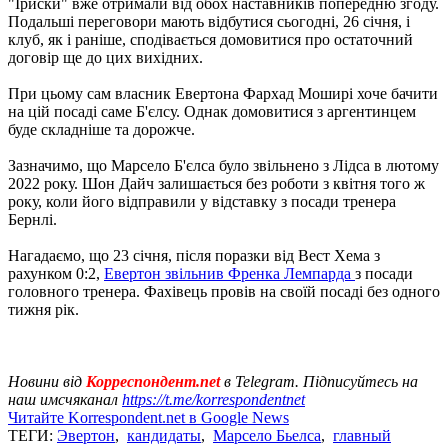
"Іриски" вже отримали від обох наставників попередню згоду.
Подальші переговори мають відбутися сьогодні, 26 січня, і
клуб, як і раніше, сподівається домовитися про остаточний
договір ще до цих вихідних.
При цьому сам власник Евертона Фархад Моширі хоче бачити
на цій посаді саме Б'єлсу. Однак домовитися з аргентинцем
буде складніше та дорожче.
Зазначимо, що Марсело Б'єлса було звільнено з Лідса в лютому
2022 року. Шон Дайч залишається без роботи з квітня того ж
року, коли його відправили у відставку з посади тренера
Бернлі.
Нагадаємо, що 23 січня, після поразки від Вест Хема з
рахунком 0:2,
Евертон звільнив Френка Лемпарда
з посади
головного тренера. Фахівець провів на своїй посаді без одного
тижня рік.
Новини від
Корреспондент.net
в Telegram. Підписуйтесь на
наш имсчяканал
https://t.me/korrespondentnet
Читайте Korrespondent.net в Google News
ТЕГИ:
Эвертон
,
кандидаты
,
Марсело Бьелса
,
главный