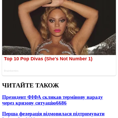
ЧИТАЙТЕ ТАКОЖ
Президент ФІФА скликав термінову нараду
через кризову ситуацію
6686
Перша федерація відмовилася підтримувати