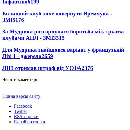
Інфантіно
6199
Колишній клуб хоче повернути Яремчука -
ЗМІ
5176
За Мудрика розгорнулася боротьба між трьома
клубами АПЛ - ЗМІ
3315
Для Мудрика знайшовся варіант у французькій
Лізі 1 - джерело
2659
ЛНЗ отримав штраф від УЄФА
2376
Читати коментарі
Повна версія сайту
Facebook
Twitter
RSS-стрічки
E-mail розсилка