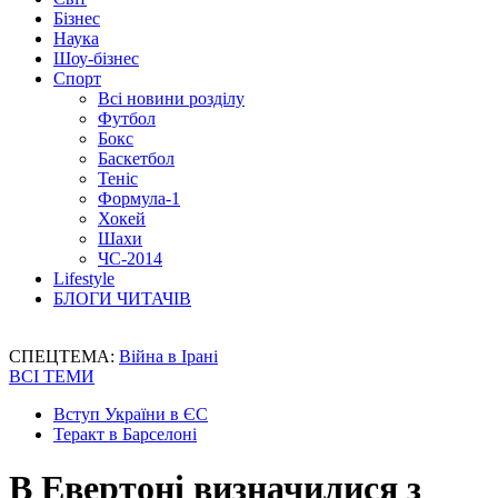
Бізнес
Наука
Шоу-бізнес
Спорт
Всі новини розділу
Футбол
Бокс
Баскетбол
Теніс
Формула-1
Хокей
Шахи
ЧС-2014
Lifestyle
БЛОГИ ЧИТАЧІВ
СПЕЦТЕМА:
Війна в Ірані
ВСІ ТЕМИ
Вступ України в ЄС
Теракт в Барселоні
В Евертоні визначилися з