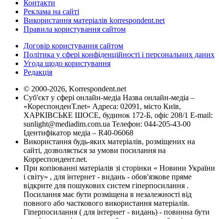
Контакти
Реклама на сайті
Використання матеріалів korrespondent.net
Правила користування сайтом
Договір користування сайтом
Політика у сфері конфіденційності і персональних даних
Угода щодо користування
Редакція
© 2000-2026, Korrespondent.net
Суб'єкт у сфері онлайн-медіа Назва онлайн-медіа –
«КореспонденТ.net» Адреса: 02091, місто Київ,
ХАРКІВСЬКЕ ШОСЕ, будинок 172-Б, офіс 208/1 E-mail:
sunlight@mediadim.com.ua
Телефон: 044-205-43-00
Ідентифікатор медіа – R40-06068
Використання будь-яких матеріалів, розміщених на
сайті, дозволяється за умови посилання на
Корреспондент.net.
При копіюванні матеріалів зі сторінки « Новини України
і світу» , для інтернет - видань - обов'язкове пряме
відкрите для пошукових систем гіперпосилання .
Посилання має бути розміщена в незалежності від
повного або часткового використання матеріалів.
Гіперпосилання ( для інтернет - видань) - повинна бути