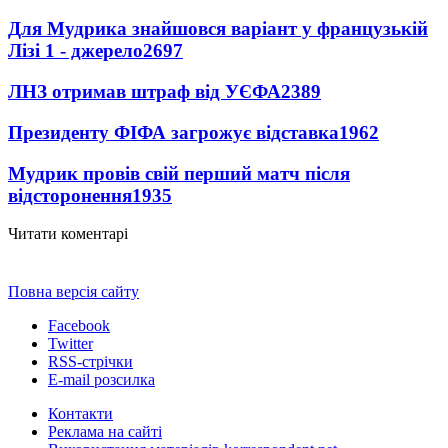
Для Мудрика знайшовся варіант у французькій
Лізі 1 - джерело
2697
ЛНЗ отримав штраф від УЄФА
2389
Президенту ФІФА загрожує відставка
1962
Мудрик провів свій перший матч після
відсторонення
1935
Читати коментарі
Повна версія сайту
Facebook
Twitter
RSS-стрічки
E-mail розсилка
Контакти
Реклама на сайті