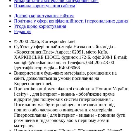
Використання матеріалів korrespondent.net
Правила користування сайтом
Договір користування сайтом
Політика у сфері конфіденційності і персональних даних
Угода щодо користування
Редакція
© 2000-2026, Korrespondent.net
Суб'єкт у сфері онлайн-медіа Назва онлайн-медіа –
«КореспонденТ.net» Адреса: 02091, місто Київ,
ХАРКІВСЬКЕ ШОСЕ, будинок 172-Б, офіс 208/1 E-mail:
sunlight@mediadim.com.ua
Телефон: 044-205-43-00
Ідентифікатор медіа – R40-06068
Використання будь-яких матеріалів, розміщених на
сайті, дозволяється за умови посилання на
Корреспондент.net.
При копіюванні матеріалів зі сторінки « Новини України
і світу» , для інтернет - видань - обов'язкове пряме
відкрите для пошукових систем гіперпосилання .
Посилання має бути розміщена в незалежності від
повного або часткового використання матеріалів.
Гіперпосилання ( для інтернет - видань) - повинна бути
розміщена в підзаголовку або в першому абзаці
матеріалу.
Новини з позначками "Думка", "Експертиза", "Заява",