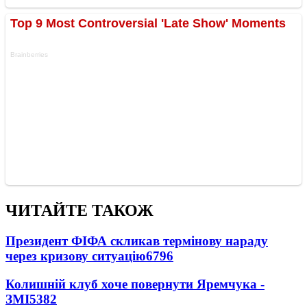
ЧИТАЙТЕ ТАКОЖ
Президент ФІФА скликав термінову нараду
через кризову ситуацію
6796
Колишній клуб хоче повернути Яремчука -
ЗМІ
5382