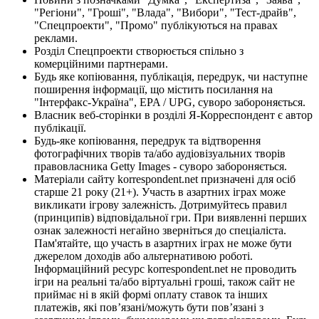
"Регіони", "Гроші", "Влада", "Вибори", "Тест-драйв",
"Спецпроекти", "Промо" публікуються на правах
реклами.
Розділ Спецпроекти створюється спільно з
комерційними партнерами.
Будь яке копіювання, публікація, передрук, чи наступне
поширення інформації, що містить посилання на
"Інтерфакс-Україна", EPA / UPG, суворо забороняється.
Власник веб-сторінки в розділі Я-Корреспондент є автор
публікації.
Будь-яке копіювання, передрук та відтворення
фотографічних творів та/або аудіовізуальних творів
правовласника Getty Images - суворо забороняється.
Матеріали сайту korrespondent.net призначені для осіб
старше 21 року (21+). Участь в азартних іграх може
викликати ігрову залежність. Дотримуйтесь правил
(принципів) відповідальної гри. При виявленні перших
ознак залежності негайно зверніться до спеціаліста.
Пам'ятайте, що участь в азартних іграх не може бути
джерелом доходів або альтернативою роботі.
Інформаційний ресурс korrespondent.net не проводить
ігри на реальні та/або віртуальні гроші, також сайт не
приймає ні в якій формі оплату ставок та інших
платежів, які пов’язані/можуть бути пов’язані з