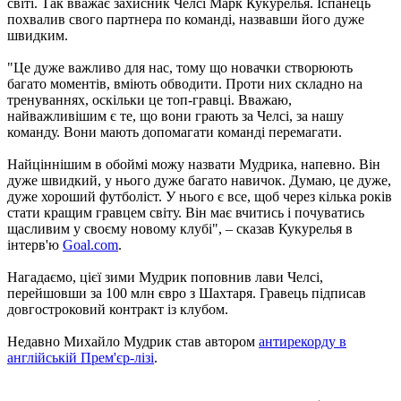
світі. Так вважає захисник Челсі Марк Кукурелья. Іспанець
похвалив свого партнера по команді, назвавши його дуже
швидким.
"Це дуже важливо для нас, тому що новачки створюють
багато моментів, вміють обводити. Проти них складно на
тренуваннях, оскільки це топ-гравці. Вважаю,
найважливішим є те, що вони грають за Челсі, за нашу
команду. Вони мають допомагати команді перемагати.
Найціннішим в обоймі можу назвати Мудрика, напевно. Він
дуже швидкий, у нього дуже багато навичок. Думаю, це дуже,
дуже хороший футболіст. У нього є все, щоб через кілька років
стати кращим гравцем світу. Він має вчитись і почуватись
щасливим у своєму новому клубі", – сказав Кукурелья в
інтерв'ю
Goal.com
.
Нагадаємо, цієї зими Мудрик поповнив лави Челсі,
перейшовши за 100 млн євро з Шахтаря. Гравець підписав
довгостроковий контракт із клубом.
Недавно Михайло Мудрик став автором
антирекорду в
англійській Прем'єр-лізі
.