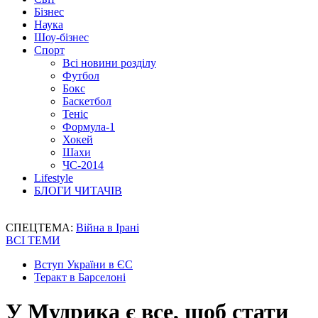
Бізнес
Наука
Шоу-бізнес
Спорт
Всі новини розділу
Футбол
Бокс
Баскетбол
Теніс
Формула-1
Хокей
Шахи
ЧС-2014
Lifestyle
БЛОГИ ЧИТАЧІВ
СПЕЦТЕМА:
Війна в Ірані
ВСІ ТЕМИ
Вступ України в ЄС
Теракт в Барселоні
У Мудрика є все, щоб стати