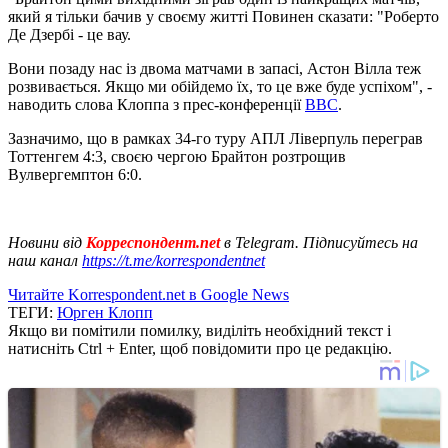
який я тільки бачив у своєму житті Повинен сказати: "Роберто
Де Дзербі - це вау.
Вони позаду нас із двома матчами в запасі, Астон Вілла теж
розвивається. Якщо ми обійдемо їх, то це вже буде успіхом", -
наводить слова Клоппа з прес-конференції
BBC
.
Зазначимо, що в рамках 34-го туру АПЛ Ліверпуль переграв
Тоттенгем 4:3, своєю чергою Брайтон розтрощив
Вулвергемптон 6:0.
Новини від
Корреспондент.net
в Telegram. Підписуйтесь на
наш канал
https://t.me/korrespondentnet
Читайте Korrespondent.net в Google News
ТЕГИ:
Юрген Клопп
Якщо ви помітили помилку, виділіть необхідний текст і
натисніть Ctrl + Enter, щоб повідомити про це редакцію.