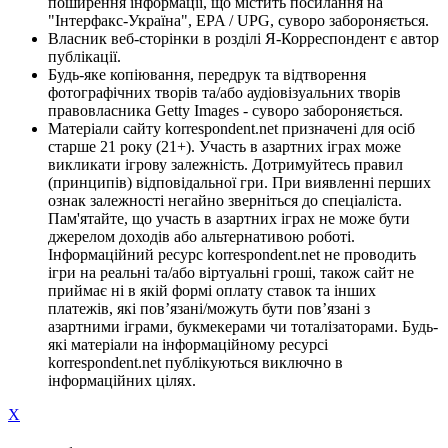
поширення інформації, що містить посилання на
"Інтерфакс-Україна", EPA / UPG, суворо забороняється.
Власник веб-сторінки в розділі Я-Корреспондент є автор
публікації.
Будь-яке копіювання, передрук та відтворення
фотографічних творів та/або аудіовізуальних творів
правовласника Getty Images - суворо забороняється.
Матеріали сайту korrespondent.net призначені для осіб
старше 21 року (21+). Участь в азартних іграх може
викликати ігрову залежність. Дотримуйтесь правил
(принципів) відповідальної гри. При виявленні перших
ознак залежності негайно зверніться до спеціаліста.
Пам'ятайте, що участь в азартних іграх не може бути
джерелом доходів або альтернативою роботі.
Інформаційний ресурс korrespondent.net не проводить
ігри на реальні та/або віртуальні гроші, також сайт не
приймає ні в якій формі оплату ставок та інших
платежів, які пов’язані/можуть бути пов’язані з
азартними іграми, букмекерами чи тоталізаторами. Будь-
які матеріали на інформаційному ресурсі
korrespondent.net публікуються виключно в
інформаційних цілях.
X