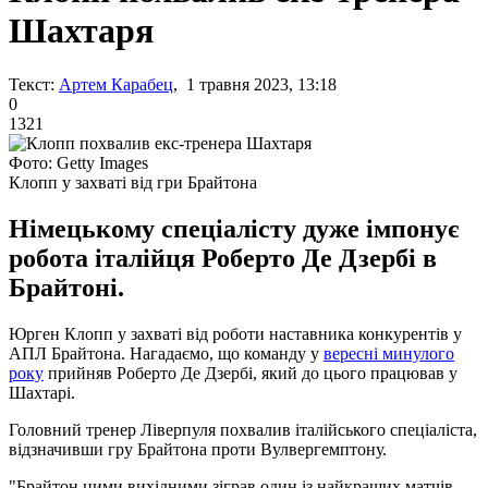
Шахтаря
Текст:
Артем Карабец
, 1 травня 2023, 13:18
0
1321
Фото: Getty Images
Клопп у захваті від гри Брайтона
Німецькому спеціалісту дуже імпонує
робота італійця Роберто Де Дзербі в
Брайтоні.
Юрген Клопп у захваті від роботи наставника конкурентів у
АПЛ Брайтона. Нагадаємо, що команду у
вересні минулого
року
прийняв Роберто Де Дзербі, який до цього працював у
Шахтарі.
Головний тренер Ліверпуля похвалив італійського спеціаліста,
відзначивши гру Брайтона проти Вулвергемптону.
"Брайтон цими вихідними зіграв один із найкращих матчів,