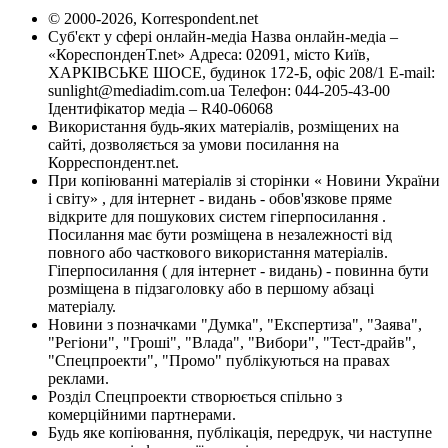
© 2000-2026, Korrespondent.net
Суб'єкт у сфері онлайн-медіа Назва онлайн-медіа –
«КореспонденТ.net» Адреса: 02091, місто Київ,
ХАРКІВСЬКЕ ШОСЕ, будинок 172-Б, офіс 208/1 E-mail:
sunlight@mediadim.com.ua
Телефон: 044-205-43-00
Ідентифікатор медіа – R40-06068
Використання будь-яких матеріалів, розміщених на
сайті, дозволяється за умови посилання на
Корреспондент.net.
При копіюванні матеріалів зі сторінки « Новини України
і світу» , для інтернет - видань - обов'язкове пряме
відкрите для пошукових систем гіперпосилання .
Посилання має бути розміщена в незалежності від
повного або часткового використання матеріалів.
Гіперпосилання ( для інтернет - видань) - повинна бути
розміщена в підзаголовку або в першому абзаці
матеріалу.
Новини з позначками "Думка", "Експертиза", "Заява",
"Регіони", "Гроші", "Влада", "Вибори", "Тест-драйв",
"Спецпроекти", "Промо" публікуються на правах
реклами.
Розділ Спецпроекти створюється спільно з
комерційними партнерами.
Будь яке копіювання, публікація, передрук, чи наступне