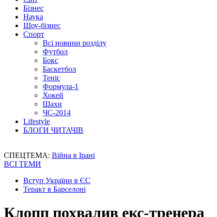
Бізнес
Наука
Шоу-бізнес
Спорт
Всі новини розділу
Футбол
Бокс
Баскетбол
Теніс
Формула-1
Хокей
Шахи
ЧС-2014
Lifestyle
БЛОГИ ЧИТАЧІВ
СПЕЦТЕМА:
Війна в Ірані
ВСІ ТЕМИ
Вступ України в ЄС
Теракт в Барселоні
Клопп похвалив екс-тренера