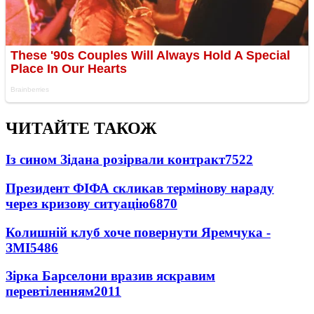
ЧИТАЙТЕ ТАКОЖ
Із сином Зідана розірвали контракт
7522
Президент ФІФА скликав термінову нараду
через кризову ситуацію
6870
Колишній клуб хоче повернути Яремчука -
ЗМІ
5486
Зірка Барселони вразив яскравим
перевтіленням
2011