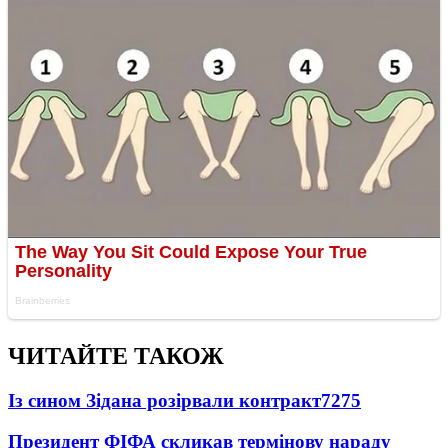
ЧИТАЙТЕ ТАКОЖ
Із сином Зідана розірвали контракт
7275
Президент ФІФА скликав термінову нараду