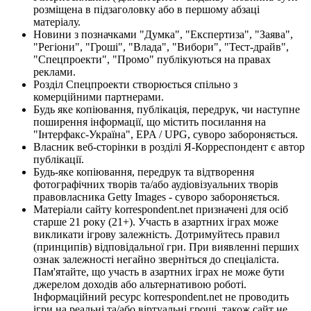
розміщена в підзаголовку або в першому абзаці
матеріалу.
Новини з позначками "Думка", "Експертиза", "Заява",
"Регіони", "Гроші", "Влада", "Вибори", "Тест-драйв",
"Спецпроекти", "Промо" публікуються на правах
реклами.
Розділ Спецпроекти створюється спільно з
комерційними партнерами.
Будь яке копіювання, публікація, передрук, чи наступне
поширення інформації, що містить посилання на
"Інтерфакс-Україна", EPA / UPG, суворо забороняється.
Власник веб-сторінки в розділі Я-Корреспондент є автор
публікації.
Будь-яке копіювання, передрук та відтворення
фотографічних творів та/або аудіовізуальних творів
правовласника Getty Images - суворо забороняється.
Матеріали сайту korrespondent.net призначені для осіб
старше 21 року (21+). Участь в азартних іграх може
викликати ігрову залежність. Дотримуйтесь правил
(принципів) відповідальної гри. При виявленні перших
ознак залежності негайно зверніться до спеціаліста.
Пам'ятайте, що участь в азартних іграх не може бути
джерелом доходів або альтернативою роботі.
Інформаційний ресурс korrespondent.net не проводить
ігри на реальні та/або віртуальні гроші, також сайт не