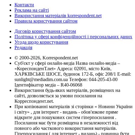
Контакти
Реклама на сайті
Використання матеріалів korrespondent.net
Правила користування сайтом
Договір користування сайтом
Політика у сфері конфіденційності і персональних даних
Угода щодо користування
Редакція
© 2000-2026, Korrespondent.net
Суб'єкт у сфері онлайн-медіа Назва онлайн-медіа –
«КореспонденТ.net» Адреса: 02091, місто Київ,
ХАРКІВСЬКЕ ШОСЕ, будинок 172-Б, офіс 208/1 E-mail:
sunlight@mediadim.com.ua
Телефон: 044-205-43-00
Ідентифікатор медіа – R40-06068
Використання будь-яких матеріалів, розміщених на
сайті, дозволяється за умови посилання на
Корреспондент.net.
При копіюванні матеріалів зі сторінки « Новини України
і світу» , для інтернет - видань - обов'язкове пряме
відкрите для пошукових систем гіперпосилання .
Посилання має бути розміщена в незалежності від
повного або часткового використання матеріалів.
Гіперпосилання ( для інтернет - видань) - повинна бути