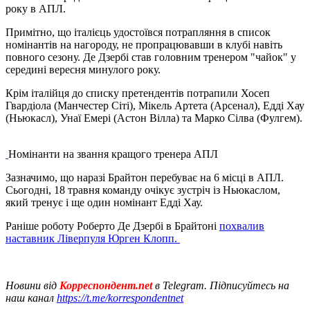
року в АПЛ.
Примітно, що італієць удостоївся потрапляння в список
номінантів на нагороду, не пропрацювавши в клубі навіть
повного сезону. Де Дзербі став головним тренером "чайок" у
середині вересня минулого року.
Крім італійця до списку претендентів потрапили Хосеп
Гвардіола (Манчестер Сіті), Мікель Артета (Арсенал), Едді Хау
(Ньюкасл), Унаї Емері (Астон Вілла) та Марко Сілва (Фулгем).
Номінанти на звання кращого тренера АПЛ
Зазначимо, що наразі Брайтон перебуває на 6 місці в АПЛ.
Сьогодні, 18 травня команду очікує зустріч із Ньюкаслом,
який тренує і ще один номінант Едді Хау.
Раніше роботу Роберто Де Дзербі в Брайтоні
похвалив
наставник Ліверпуля Юрген Клопп.
Новини від
Корреспондент.net
в Telegram. Підписуйтесь на
наш канал
https://t.me/korrespondentnet