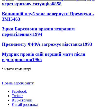
через кризову ситуацію
6858
Колишній клуб хоче повернути Яремчука -
ЗМІ
5463
Зірка Барселони вразив яскравим
перевтіленням
1994
Президенту ФІФА загрожує відставка
1993
Мудрик провів свій перший матч після
відсторонення
1965
Читати коментарі
Повна версія сайту
Facebook
Twitter
RSS-стрічки
E-mail розсилка