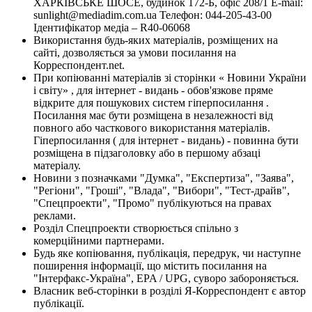
ХАРКІВСЬКЕ ШОСЕ, будинок 172-Б, офіс 208/1 E-mail:
sunlight@mediadim.com.ua
Телефон: 044-205-43-00
Ідентифікатор медіа – R40-06068
Використання будь-яких матеріалів, розміщених на
сайті, дозволяється за умови посилання на
Корреспондент.net.
При копіюванні матеріалів зі сторінки « Новини України
і світу» , для інтернет - видань - обов'язкове пряме
відкрите для пошукових систем гіперпосилання .
Посилання має бути розміщена в незалежності від
повного або часткового використання матеріалів.
Гіперпосилання ( для інтернет - видань) - повинна бути
розміщена в підзаголовку або в першому абзаці
матеріалу.
Новини з позначками "Думка", "Експертиза", "Заява",
"Регіони", "Гроші", "Влада", "Вибори", "Тест-драйв",
"Спецпроекти", "Промо" публікуються на правах
реклами.
Розділ Спецпроекти створюється спільно з
комерційними партнерами.
Будь яке копіювання, публікація, передрук, чи наступне
поширення інформації, що містить посилання на
"Інтерфакс-Україна", EPA / UPG, суворо забороняється.
Власник веб-сторінки в розділі Я-Корреспондент є автор
публікації.