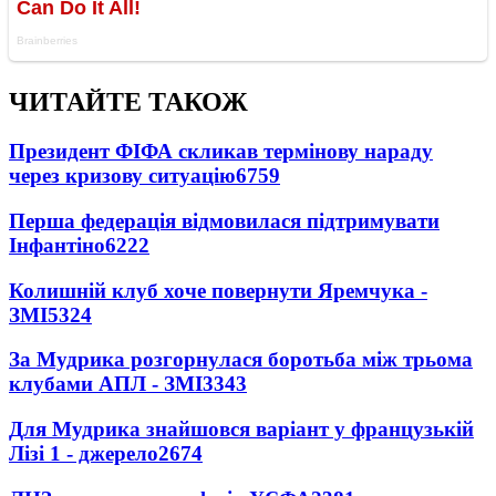
ЧИТАЙТЕ ТАКОЖ
Президент ФІФА скликав термінову нараду
через кризову ситуацію
6759
Перша федерація відмовилася підтримувати
Інфантіно
6222
Колишній клуб хоче повернути Яремчука -
ЗМІ
5324
За Мудрика розгорнулася боротьба між трьома
клубами АПЛ - ЗМІ
3343
Для Мудрика знайшовся варіант у французькій
Лізі 1 - джерело
2674