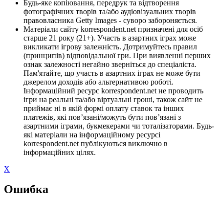
Будь-яке копіювання, передрук та відтворення
фотографічних творів та/або аудіовізуальних творів
правовласника Getty Images - суворо забороняється.
Матеріали сайту korrespondent.net призначені для осіб
старше 21 року (21+). Участь в азартних іграх може
викликати ігрову залежність. Дотримуйтесь правил
(принципів) відповідальної гри. При виявленні перших
ознак залежності негайно зверніться до спеціаліста.
Пам'ятайте, що участь в азартних іграх не може бути
джерелом доходів або альтернативою роботі.
Інформаційний ресурс korrespondent.net не проводить
ігри на реальні та/або віртуальні гроші, також сайт не
приймає ні в якій формі оплату ставок та інших
платежів, які пов’язані/можуть бути пов’язані з
азартними іграми, букмекерами чи тоталізаторами. Будь-
які матеріали на інформаційному ресурсі
korrespondent.net публікуються виключно в
інформаційних цілях.
X
Ошибка