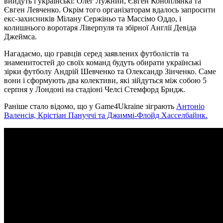
вийдуть і українські: Олег Лужний, Євген Коноплянка та
Євген Левченко. Окрім того організаторам вдалось запросити
екс-захисників Мілану Сержіньо та Массімо Оддо, і
колишнього воротаря Ліверпуля та збірної Англії Девіда
Джеймса.
Нагадаємо, що гравців серед заявлених футболістів та
знаменитостей до своїх команд будуть обирати українські
зірки футболу Андрій Шевченко та Олександр Зінченко. Саме
вони і сформують два колективи, які зійдуться між собою 5
серпня у Лондоні на стадіоні Челсі Стемфорд Бридж.
Раніше стало відомо, що у Game4Ukraine зіграють
Антоніо
Валенсія, Крістіан Пануччі та Джиммі-Флойд Хасселбайнк.