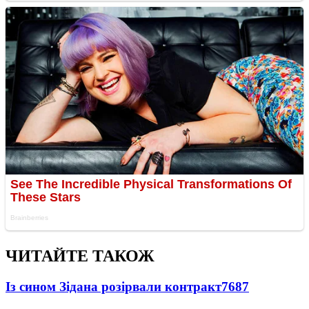
ЧИТАЙТЕ ТАКОЖ
Із сином Зідана розірвали контракт
7687