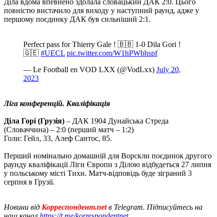
Діла вдома впевнено здолала словацький ДАК 2:0. Цього
повністю вистачило для виходу у наступний раунд, адже у
першому поєдинку ДАК був сильніший 2:1.
Perfect pass for Thierry Gale ! 🇧🇧 1-0 Dila Gori !
🇬🇪
#UECL
pic.twitter.com/W1hPWbhspf
— Le Football en VOD LXX (@VodLxx)
July 20,
2023
Ліга конференцій. Кваліфікація
Діла Горі (Грузія)
– ДАК 1904 Дунайська Стреда
(Словаччина) – 2:0 (перший матч – 1:2)
Голи: Гейл, 33, Алеф Сантос, 85.
Перший номінально домашній для Ворскли поєдинок другого
раунду кваліфікації Ліги Європи з Ділою відбудеться 27 липня
у польському місті Тихи. Матч-відповідь буде зіграний 3
серпня в Грузії.
Новини від
Корреспондент.net
в Telegram. Підписуйтесь на
наш канал
https://t.me/korrespondentnet