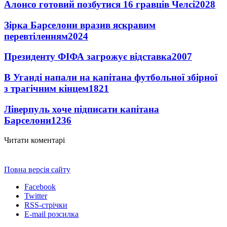
Алонсо готовий позбутися 16 гравців Челсі
2028
Зірка Барселони вразив яскравим
перевтіленням
2024
Президенту ФІФА загрожує відставка
2007
В Уганді напали на капітана футбольної збірної
з трагічним кінцем
1821
Ліверпуль хоче підписати капітана
Барселони
1236
Читати коментарі
Повна версія сайту
Facebook
Twitter
RSS-стрічки
E-mail розсилка