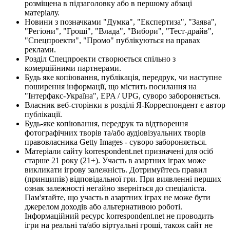
розміщена в підзаголовку або в першому абзаці
матеріалу.
Новини з позначками "Думка", "Експертиза", "Заява",
"Регіони", "Гроші", "Влада", "Вибори", "Тест-драйв",
"Спецпроекти", "Промо" публікуються на правах
реклами.
Розділ Спецпроекти створюється спільно з
комерційними партнерами.
Будь яке копіювання, публікація, передрук, чи наступне
поширення інформації, що містить посилання на
"Інтерфакс-Україна", EPA / UPG, суворо забороняється.
Власник веб-сторінки в розділі Я-Корреспондент є автор
публікації.
Будь-яке копіювання, передрук та відтворення
фотографічних творів та/або аудіовізуальних творів
правовласника Getty Images - суворо забороняється.
Матеріали сайту korrespondent.net призначені для осіб
старше 21 року (21+). Участь в азартних іграх може
викликати ігрову залежність. Дотримуйтесь правил
(принципів) відповідальної гри. При виявленні перших
ознак залежності негайно зверніться до спеціаліста.
Пам'ятайте, що участь в азартних іграх не може бути
джерелом доходів або альтернативою роботі.
Інформаційний ресурс korrespondent.net не проводить
ігри на реальні та/або віртуальні гроші, також сайт не