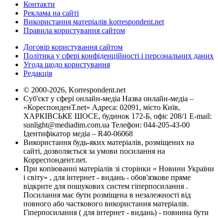
Контакти
Реклама на сайті
Використання матеріалів korrespondent.net
Правила користування сайтом
Договір користування сайтом
Політика у сфері конфіденційності і персональних даних
Угода щодо користування
Редакція
© 2000-2026, Korrespondent.net
Суб'єкт у сфері онлайн-медіа Назва онлайн-медіа –
«КореспонденТ.net» Адреса: 02091, місто Київ,
ХАРКІВСЬКЕ ШОСЕ, будинок 172-Б, офіс 208/1 E-mail:
sunlight@mediadim.com.ua
Телефон: 044-205-43-00
Ідентифікатор медіа – R40-06068
Використання будь-яких матеріалів, розміщених на
сайті, дозволяється за умови посилання на
Корреспондент.net.
При копіюванні матеріалів зі сторінки « Новини України
і світу» , для інтернет - видань - обов'язкове пряме
відкрите для пошукових систем гіперпосилання .
Посилання має бути розміщена в незалежності від
повного або часткового використання матеріалів.
Гіперпосилання ( для інтернет - видань) - повинна бути