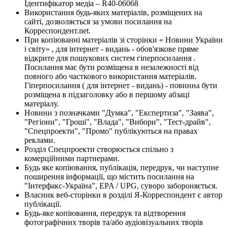
Ідентифікатор медіа – R40-06068
Використання будь-яких матеріалів, розміщених на
сайті, дозволяється за умови посилання на
Корреспондент.net.
При копіюванні матеріалів зі сторінки « Новини України
і світу» , для інтернет - видань - обов'язкове пряме
відкрите для пошукових систем гіперпосилання .
Посилання має бути розміщена в незалежності від
повного або часткового використання матеріалів.
Гіперпосилання ( для інтернет - видань) - повинна бути
розміщена в підзаголовку або в першому абзаці
матеріалу.
Новини з позначками "Думка", "Експертиза", "Заява",
"Регіони", "Гроші", "Влада", "Вибори", "Тест-драйв",
"Спецпроекти", "Промо" публікуються на правах
реклами.
Розділ Спецпроекти створюється спільно з
комерційними партнерами.
Будь яке копіювання, публікація, передрук, чи наступне
поширення інформації, що містить посилання на
"Інтерфакс-Україна", EPA / UPG, суворо забороняється.
Власник веб-сторінки в розділі Я-Корреспондент є автор
публікації.
Будь-яке копіювання, передрук та відтворення
фотографічних творів та/або аудіовізуальних творів