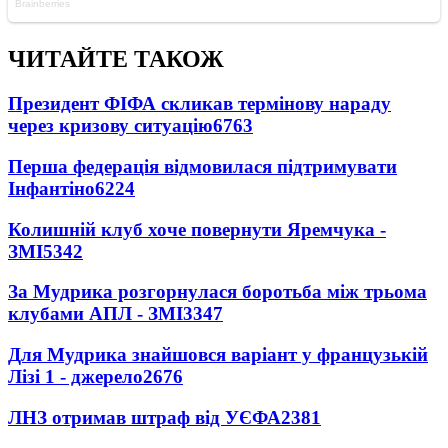
ЧИТАЙТЕ ТАКОЖ
Президент ФІФА скликав термінову нараду
через кризову ситуацію
6763
Перша федерація відмовилася підтримувати
Інфантіно
6224
Колишній клуб хоче повернути Яремчука -
ЗМІ
5342
За Мудрика розгорнулася боротьба між трьома
клубами АПЛ - ЗМІ
3347
Для Мудрика знайшовся варіант у французькій
Лізі 1 - джерело
2676
ЛНЗ отримав штраф від УЄФА
2381