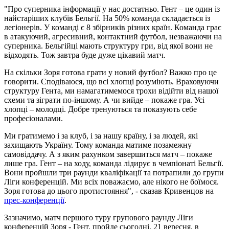
"Про суперника інформації у нас достатньо. Гент – це один із
найстаріших клубів Бельгії. На 50% команда складається із
легіонерів. У команді є 8 збірників різних країн. Команда грає
в атакуючий, агресивний, контактний футбол, незважаючи на
суперника. Бельгійці мають структуру гри, від якої вони не
відходять. Тож завтра буде дуже цікавий матч.
На скільки Зоря готова грати у новий футбол? Важко про це
говорити. Сподіваюся, що всі хлопці розуміють. Враховуючи
структуру Гента, ми намагатимемося трохи відійти від нашої
схеми та зіграти по-іншому. А чи вийде – покаже гра. Усі
хлопці – молодці. Добре тренуються та показують себе
професіоналами.
Ми гратимемо і за клуб, і за нашу країну, і за людей, які
захищають Україну. Тому команда матиме позамежну
самовіддачу. А з яким рахунком завершиться матч – покаже
лише гра. Гент – на ходу, команда лідирує в чемпіонаті Бельгії.
Вони пройшли три раунди кваліфікації та потрапили до групи
Ліги конференцій. Ми всіх поважаємо, але нікого не боїмося.
Зоря готова до цього протистояння", - сказав Кривенцов на
прес-конференції
.
Зазначимо, матч першого туру групового раунду Ліги
конференцій Зоря - Гент, пройде сьогодні, 21 вересня, в