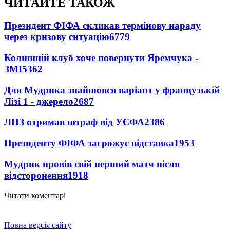
ЧИТАЙТЕ ТАКОЖ
Президент ФІФА скликав термінову нараду
через кризову ситуацію
6779
Колишній клуб хоче повернути Яремчука -
ЗМІ
5362
Для Мудрика знайшовся варіант у французькій
Лізі 1 - джерело
2687
ЛНЗ отримав штраф від УЄФА
2386
Президенту ФІФА загрожує відставка
1953
Мудрик провів свій перший матч після
відсторонення
1918
Читати коментарі
Повна версія сайту