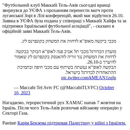
"Футбольний клуб Маккабі Тель-Авів сьогодні вранці
звернувся до УЄФА з проханням перенести матч проти
луганської Зорі в Лізі конференцій, який має відбутися 26.10.
Заявка в УЄФА була подана у співпраці з Маккабі Хайфа та за
підтримки Ізраїльської футбольної асоціації", - сказано в
офіційній заяві Маккабі Тель-Авів.
מכבי ביקשה מאופ"א לדחות את המשחק בקונפרנס ליג.
מועדון הכדורגל מכבי תל אביב פנה לאופ"א הבוקר בבקשה
לדחות את המשחק נגד זוריה לוהאנסק בקונפרנס ליג שאמור
להיערך ב-26.10.
הבקשה לאופ"א נעשתה בשיתוף עם מכבי חיפה ובתמיכת
ההתאחדות לכדורגל בישראל.
pic.twitter.com/kMEAN1zqIp
— Maccabi Tel Aviv FC (@MaccabiTLVFC)
October
16, 2023
Нагадаємо, терористичний рух ХАМАС напав 7 жовтня на
Ізраїль. Після чого Тель-Авів розпочав військову операцію у
Секторі Газа.
Раніше
Карім Бензема підтримав Палестину у війні з Ізраїлем.