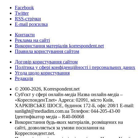
Facebook
Twitter
RSS-стрічки
E-mail розсилка
Контакти
Реклама на сайті
Використання матеріалів korrespondent.net
Правила користування сайтом
Договір користування сайтом
Політика у сфері конфіденційності і персональних даних
Угода щодо користування
Редакція
© 2000-2026, Korrespondent.net
Суб'єкт у сфері онлайн-медіа Назва онлайн-медіа –
«КореспонденТ.net» Адреса: 02091, місто Київ,
ХАРКІВСЬКЕ ШОСЕ, будинок 172-Б, офіс 208/1 E-mail:
sunlight@mediadim.com.ua
Телефон: 044-205-43-00
Ідентифікатор медіа – R40-06068
Використання будь-яких матеріалів, розміщених на
сайті, дозволяється за умови посилання на
Корреспондент.net.