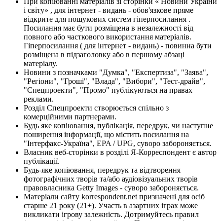
При копіюванні матеріалів зі сторінки « Новини України
і світу» , для інтернет - видань - обов'язкове пряме
відкрите для пошукових систем гіперпосилання .
Посилання має бути розміщена в незалежності від
повного або часткового використання матеріалів.
Гіперпосилання ( для інтернет - видань) - повинна бути
розміщена в підзаголовку або в першому абзаці
матеріалу.
Новини з позначками "Думка", "Експертиза", "Заява",
"Регіони", "Гроші", "Влада", "Вибори", "Тест-драйв",
"Спецпроекти", "Промо" публікуються на правах
реклами.
Розділ Спецпроекти створюється спільно з
комерційними партнерами.
Будь яке копіювання, публікація, передрук, чи наступне
поширення інформації, що містить посилання на
"Інтерфакс-Україна", EPA / UPG, суворо забороняється.
Власник веб-сторінки в розділі Я-Корреспондент є автор
публікації.
Будь-яке копіювання, передрук та відтворення
фотографічних творів та/або аудіовізуальних творів
правовласника Getty Images - суворо забороняється.
Матеріали сайту korrespondent.net призначені для осіб
старше 21 року (21+). Участь в азартних іграх може
викликати ігрову залежність. Дотримуйтесь правил