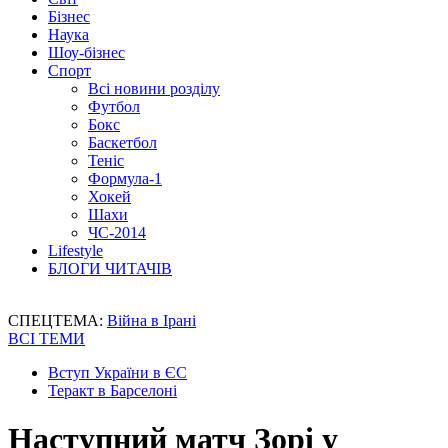
Бізнес
Наука
Шоу-бізнес
Спорт
Всі новини розділу
Футбол
Бокс
Баскетбол
Теніс
Формула-1
Хокей
Шахи
ЧС-2014
Lifestyle
БЛОГИ ЧИТАЧІВ
СПЕЦТЕМА:
Війна в Ірані
ВСІ ТЕМИ
Вступ України в ЄС
Теракт в Барселоні
Наступний матч Зорі у