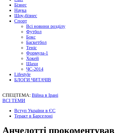
Бізнес
Наука
Шоу-бізнес
Спорт
Всі новини розділу
Футбол
Бокс
Баскетбол
Теніс
Формула-1
Хокей
Шахи
ЧС-2014
Lifestyle
БЛОГИ ЧИТАЧІВ
СПЕЦТЕМА:
Війна в Ірані
ВСІ ТЕМИ
Вступ України в ЄС
Теракт в Барселоні
Анчелотті прокоментував