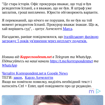
"Це стара історія. Офіс прокурора вважає, що тоді я був
резидентом Іспанії, а я вважаю, що не був. Я штраф уже
заплатив, гроші виплачено. Юристи обговорюють варіанти.
Я переконаний, що нічого не порушив, бо не був на той
момент резидентом Іспанії. Прокурор вважає інакше. Що ж,
хай вирішить суд", - цитує Анчелотті
Marca
.
Нагадаємо, раніше повідомлялося, що
італійському фахівцю
загрожує 5 років ув'язнення через несплату податків.
Новини від
Корреспондент.net
в Telegram та WhatsApp.
Підписуйтесь на наші канали
https://t.me/korrespondentnet
та
WhatsApp
Читайте Korrespondent.net в Google News
ТЕГИ:
закон
,
Карло Анчелотти
Якщо ви помітили помилку, виділіть необхідний текст і
натисніть Ctrl + Enter, щоб повідомити про це редакцію.