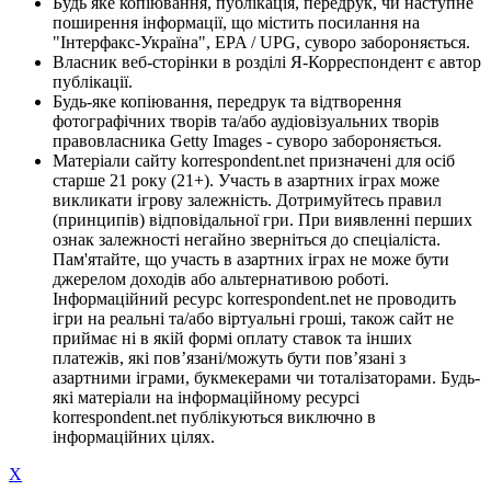
Будь яке копіювання, публікація, передрук, чи наступне
поширення інформації, що містить посилання на
"Інтерфакс-Україна", EPA / UPG, суворо забороняється.
Власник веб-сторінки в розділі Я-Корреспондент є автор
публікації.
Будь-яке копіювання, передрук та відтворення
фотографічних творів та/або аудіовізуальних творів
правовласника Getty Images - суворо забороняється.
Матеріали сайту korrespondent.net призначені для осіб
старше 21 року (21+). Участь в азартних іграх може
викликати ігрову залежність. Дотримуйтесь правил
(принципів) відповідальної гри. При виявленні перших
ознак залежності негайно зверніться до спеціаліста.
Пам'ятайте, що участь в азартних іграх не може бути
джерелом доходів або альтернативою роботі.
Інформаційний ресурс korrespondent.net не проводить
ігри на реальні та/або віртуальні гроші, також сайт не
приймає ні в якій формі оплату ставок та інших
платежів, які пов’язані/можуть бути пов’язані з
азартними іграми, букмекерами чи тоталізаторами. Будь-
які матеріали на інформаційному ресурсі
korrespondent.net публікуються виключно в
інформаційних цілях.
X