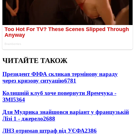
ЧИТАЙТЕ ТАКОЖ
Президент ФІФА скликав термінову нараду
через кризову ситуацію
6781
Колишній клуб хоче повернути Яремчука -
ЗМІ
5364
Для Мудрика знайшовся варіант у французькій
Лізі 1 - джерело
2688
ЛНЗ отримав штраф від УЄФА
2386