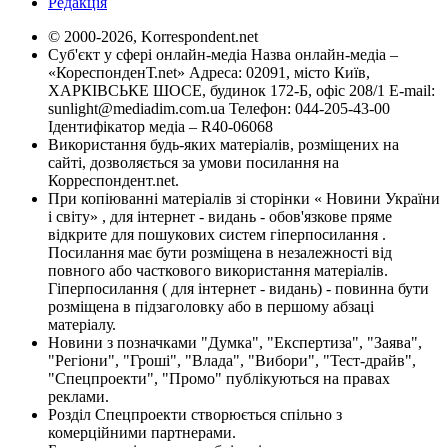
Редакція
© 2000-2026, Korrespondent.net
Суб'єкт у сфері онлайн-медіа Назва онлайн-медіа –
«КореспонденТ.net» Адреса: 02091, місто Київ,
ХАРКІВСЬКЕ ШОСЕ, будинок 172-Б, офіс 208/1 E-mail:
sunlight@mediadim.com.ua
Телефон: 044-205-43-00
Ідентифікатор медіа – R40-06068
Використання будь-яких матеріалів, розміщених на
сайті, дозволяється за умови посилання на
Корреспондент.net.
При копіюванні матеріалів зі сторінки « Новини України
і світу» , для інтернет - видань - обов'язкове пряме
відкрите для пошукових систем гіперпосилання .
Посилання має бути розміщена в незалежності від
повного або часткового використання матеріалів.
Гіперпосилання ( для інтернет - видань) - повинна бути
розміщена в підзаголовку або в першому абзаці
матеріалу.
Новини з позначками "Думка", "Експертиза", "Заява",
"Регіони", "Гроші", "Влада", "Вибори", "Тест-драйв",
"Спецпроекти", "Промо" публікуються на правах
реклами.
Розділ Спецпроекти створюється спільно з
комерційними партнерами.