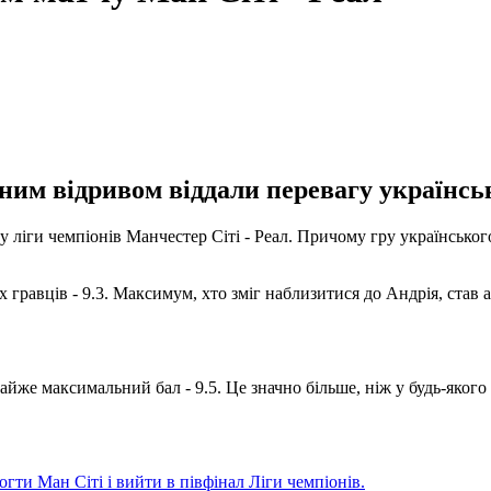
ним відривом віддали перевагу українсь
 ліги чемпіонів Манчестер Сіті - Реал. Причому гру українсько
 гравців - 9.3. Максимум, хто зміг наблизитися до Андрія, став 
йже максимальний бал - 9.5. Це значно більше, ніж у будь-якого
гти Ман Сіті і вийти в півфінал Ліги чемпіонів.