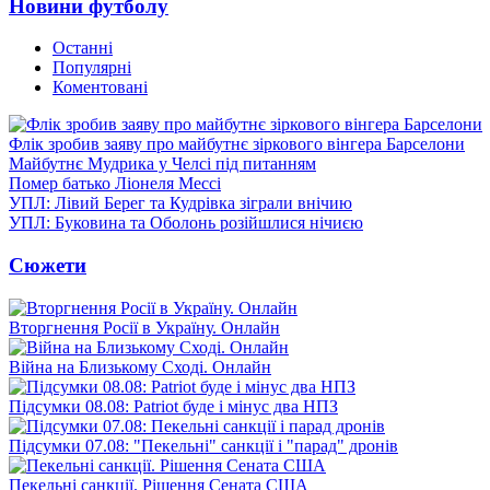
Новини футболу
Останні
Популярні
Коментовані
Флік зробив заяву про майбутнє зіркового вінгера Барселони
Майбутнє Мудрика у Челсі під питанням
Помер батько Ліонеля Мессі
УПЛ: Лівий Берег та Кудрівка зіграли внічию
УПЛ: Буковина та Оболонь розійшлися нічиєю
Сюжети
Вторгнення Росії в Україну. Онлайн
Війна на Близькому Сході. Онлайн
Підсумки 08.08: Patriot буде і мінус два НПЗ
Підсумки 07.08: "Пекельні" санкції і "парад" дронів
Пекельні санкції. Рішення Сената США