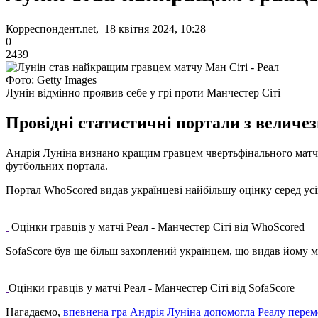
Корреспондент.net, 18 квітня 2024, 10:28
0
2439
Фото: Getty Images
Лунін відмінно проявив себе у грі проти Манчестер Сіті
Провідні статистичні портали з величез
Андрія Луніна визнано кращим гравцем чвертьфінального матчу
футбольних портала.
Портал WhoScored видав українцеві найбільшу оцінку серед усіх
Оцінки гравців у матчі Реал - Манчестер Сіті від WhoScored
SofaScore був ще більш захоплений українцем, що видав йому ма
Оцінки гравців у матчі Реал - Манчестер Сіті від SofaScore
Нагадаємо,
впевнена гра Андрія Луніна допомогла Реалу перемо