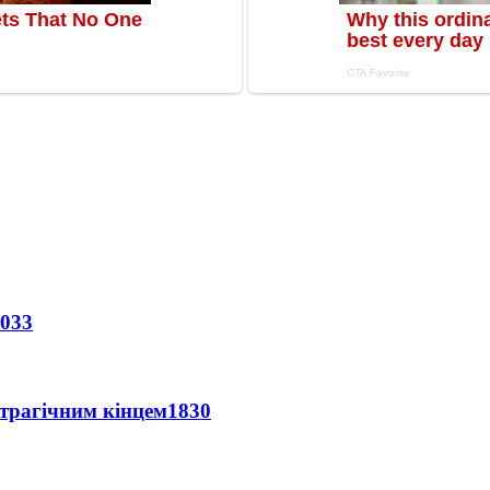
033
 трагічним кінцем
1830