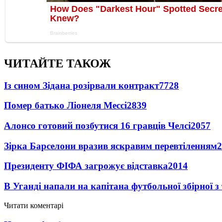
ЧИТАЙТЕ ТАКОЖ
Із сином Зідана розірвали контракт
7728
Помер батько Ліонеля Мессі
2839
Алонсо готовий позбутися 16 гравців Челсі
2057
Зірка Барселони вразив яскравим перевтіленням
2
Президенту ФІФА загрожує відставка
2014
В Уганді напали на капітана футбольної збірної з
Читати коментарі