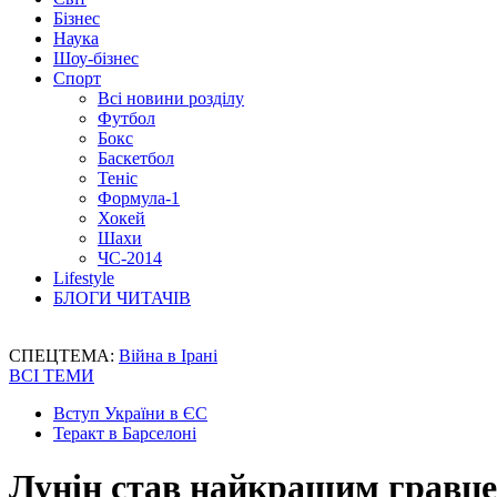
Бізнес
Наука
Шоу-бізнес
Спорт
Всі новини розділу
Футбол
Бокс
Баскетбол
Теніс
Формула-1
Хокей
Шахи
ЧС-2014
Lifestyle
БЛОГИ ЧИТАЧІВ
СПЕЦТЕМА:
Війна в Ірані
ВСІ ТЕМИ
Вступ України в ЄС
Теракт в Барселоні
Лунін став найкращим гравце