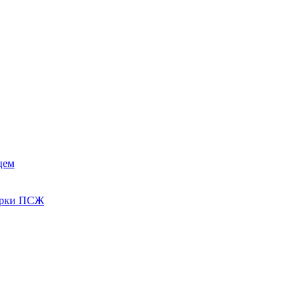
цем
зірки ПСЖ