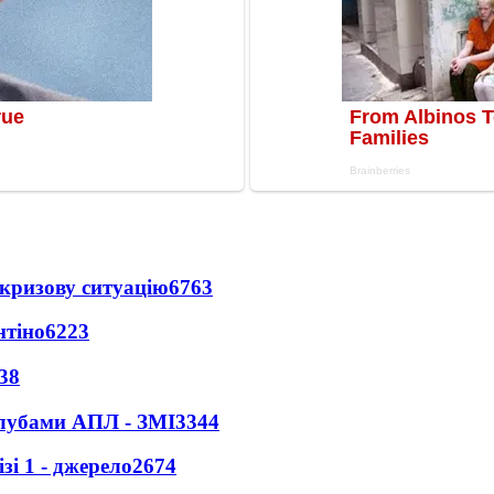
кризову ситуацію
6763
нтіно
6223
38
клубами АПЛ - ЗМІ
3344
і 1 - джерело
2674