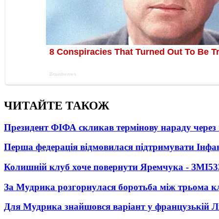
ЧИТАЙТЕ ТАКОЖ
Президент ФІФА скликав термінову нараду через 
Перша федерація відмовилася підтримувати Інфа
Колишній клуб хоче повернути Яремчука - ЗМІ
53
За Мудрика розгорнулася боротьба між трьома 
Для Мудрика знайшовся варіант у французькій Ліз