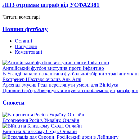
ЛНЗ отримав штраф від УЄФА
2381
Читати коментарі
Новини футболу
Останні
Популярні
Коментовані
Англійський футбол виступив проти Інфантіно
В Уганді напали на капітана футбольної збірної з трагічним кін
Екстренер Шахтаря очолив Аль-Аглі
Арсенал змусив Реал переглянути умови для Вінісіуса
Ціновий бар'єр: Ліверпуль зіткнувся з проблемою у трансфері 
Сюжети
Вторгнення Росії в Україну. Онлайн
Війна на Близькому Сході. Онлайн