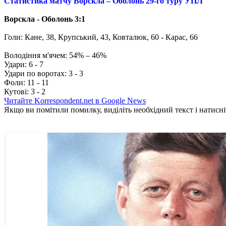
Статистика матчу Ворскла – Оболонь 29-го туру УПЛ
Ворскла - Оболонь 3:1
Голи: Кане, 38, Крупський, 43, Ковталюк, 60 - Карас, 66
Володіння м'ячем: 54% – 46%
Удари: 6 - 7
Удари по воротах: 3 - 3
Фоли: 11 - 11
Кутові: 3 - 2
Читайте Korrespondent.net в Google News
Якщо ви помітили помилку, виділіть необхідний текст і натисніт