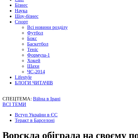
Бізнес
Наука
Шоу-бізнес
Спорт
Всі новини розділу
Футбол
Бокс
Баскетбол
Теніс
Формула-1
Хокей
Шахи
ЧС-2014
Lifestyle
БЛОГИ ЧИТАЧІВ
СПЕЦТЕМА:
Війна в Ірані
ВСІ ТЕМИ
Вступ України в ЄС
Теракт в Барселоні
Ворскла обіграла на своєму п