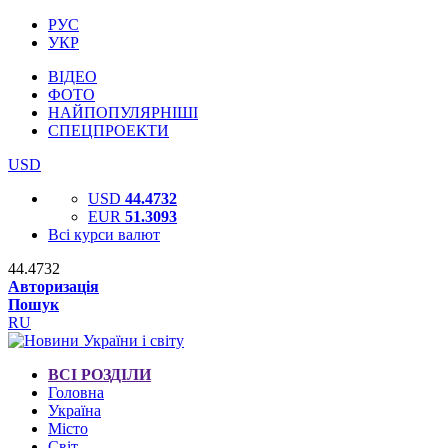
РУС
УКР
ВІДЕО
ФОТО
НАЙПОПУЛЯРНІШІ
СПЕЦПРОЕКТИ
USD
USD
44.4732
EUR
51.3093
Всі курси валют
44.4732
Авторизація
Пошук
RU
ВСІ РОЗДІЛИ
Головна
Україна
Місто
Світ