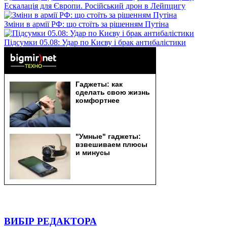
Ескалація для Європи. Російський дрон в Лейпцигу
Зміни в армії РФ: що стоїть за рішенням Путіна
Підсумки 05.08: Удар по Києву і брак антибалістики
ВИБІР РЕДАКТОРА