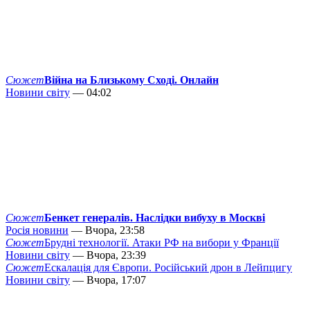
Сюжет
Війна на Близькому Сході. Онлайн
Новини світу
— 04:02
Сюжет
Бенкет генералів. Наслідки вибуху в Москві
Росія новини
— Вчора, 23:58
Сюжет
Брудні технології. Атаки РФ на вибори у Франції
Новини світу
— Вчора, 23:39
Сюжет
Ескалація для Європи. Російський дрон в Лейпцигу
Новини світу
— Вчора, 17:07