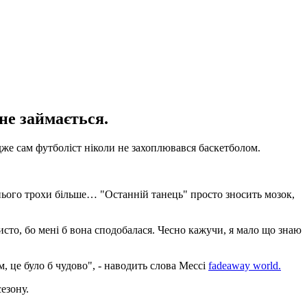
не займається.
дже сам футболіст ніколи не захоплювався баскетболом.
о нього трохи більше… "Останній танець" просто зносить мозок,
исто, бо мені б вона сподобалася. Чесно кажучи, я мало що знаю
, це було б чудово", - наводить слова Мессі
fadeaway world.
езону.