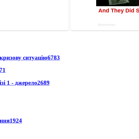
кризову ситуацію
6783
71
і 1 - джерело
2689
ення
1924