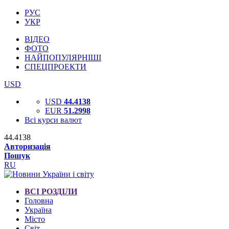
РУС
УКР
ВІДЕО
ФОТО
НАЙПОПУЛЯРНІШІ
СПЕЦПРОЕКТИ
USD
USD
44.4138
EUR
51.2998
Всі курси валют
44.4138
Авторизація
Пошук
RU
ВСІ РОЗДІЛИ
Головна
Україна
Місто
Світ