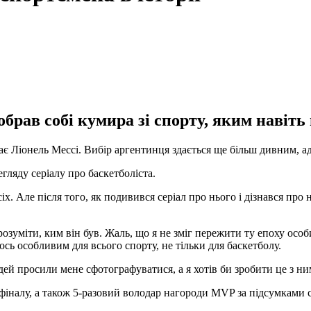
рав собі кумира зі спорту, яким навіть 
є Ліонель Мессі. Вибір аргентинця здається ще більш дивним, а
ляду серіалу про баскетболіста.
іх. Але після того, як подивився серіал про нього і дізнався пр
озуміти, ким він був. Жаль, що я не зміг пережити ту епоху особ
ось особливим для всього спорту, не тільки для баскетболу.
ей просили мене сфотографуватися, а я хотів би зробити це з ним
іналу, а також 5-разовий володар нагороди MVP за підсумками с