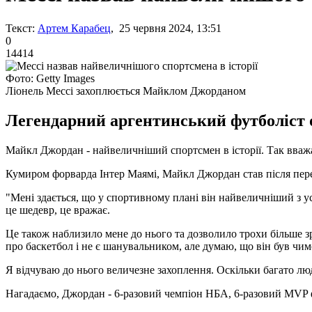
Текст:
Артем Карабец
, 25 червня 2024, 13:51
0
14414
Фото: Getty Images
Ліонель Мессі захоплюється Майклом Джорданом
Легендарний аргентинський футболіст об
Майкл Джордан - найвеличніший спортсмен в історії. Так вважа
Кумиром форварда Інтер Маямі, Майкл Джордан став після перег
"Мені здається, що у спортивному плані він найвеличніший з ус
це шедевр, це вражає.
Це також наблизило мене до нього та дозволило трохи більше зр
про баскетбол і не є шанувальником, але думаю, що він був чим
Я відчуваю до нього величезне захоплення. Оскільки багато люд
Нагадаємо, Джордан - 6-разовий чемпіон НБА, 6-разовий MVP ф