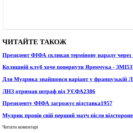
ЧИТАЙТЕ ТАКОЖ
Президент ФІФА скликав термінову нараду через 
Колишній клуб хоче повернути Яремчука - ЗМІ
53
Для Мудрика знайшовся варіант у французькій Ліз
ЛНЗ отримав штраф від УЄФА
2386
Президенту ФІФА загрожує відставка
1957
Мудрик провів свій перший матч після відсторон
Читати коментарі