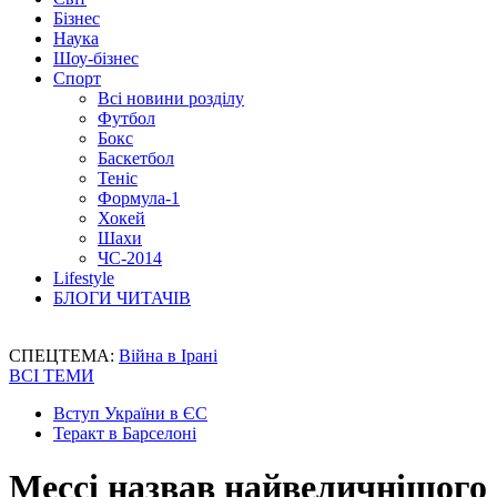
Бізнес
Наука
Шоу-бізнес
Спорт
Всі новини розділу
Футбол
Бокс
Баскетбол
Теніс
Формула-1
Хокей
Шахи
ЧС-2014
Lifestyle
БЛОГИ ЧИТАЧІВ
СПЕЦТЕМА:
Війна в Ірані
ВСІ ТЕМИ
Вступ України в ЄС
Теракт в Барселоні
Мессі назвав найвеличнішого 