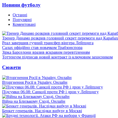
Новини футболу
Останні
Популярні
Коментовані
Тренер Динамо розкрив головний секрет перемоги над Караба
Реал завершив гучний трансфер вінгера Лейпцига
Салах офіційно став новачком Трабзонспора
Зірка Барселони вразив яскравим перевтіленням
Тоттенгем підписав новий контракт із ключовим захисником
Сюжети
Вторгнення Росії в Україну. Онлайн
Підсумки 06.08: Санкції проти РФ і дрон у Лейпцигу
Війна на Близькому Сході. Онлайн
Бенкет генералів. Наслідки вибуху в Москві