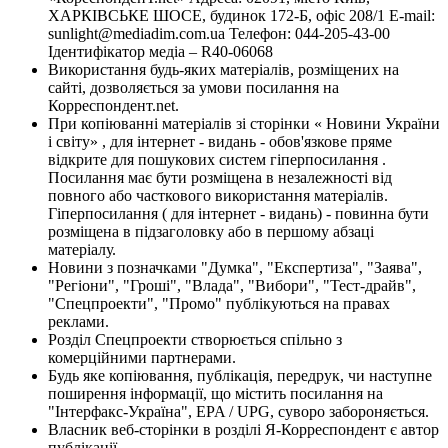
ХАРКІВСЬКЕ ШОСЕ, будинок 172-Б, офіс 208/1 E-mail:
sunlight@mediadim.com.ua
Телефон: 044-205-43-00
Ідентифікатор медіа – R40-06068
Використання будь-яких матеріалів, розміщених на
сайті, дозволяється за умови посилання на
Корреспондент.net.
При копіюванні матеріалів зі сторінки « Новини України
і світу» , для інтернет - видань - обов'язкове пряме
відкрите для пошукових систем гіперпосилання .
Посилання має бути розміщена в незалежності від
повного або часткового використання матеріалів.
Гіперпосилання ( для інтернет - видань) - повинна бути
розміщена в підзаголовку або в першому абзаці
матеріалу.
Новини з позначками "Думка", "Експертиза", "Заява",
"Регіони", "Гроші", "Влада", "Вибори", "Тест-драйв",
"Спецпроекти", "Промо" публікуються на правах
реклами.
Розділ Спецпроекти створюється спільно з
комерційними партнерами.
Будь яке копіювання, публікація, передрук, чи наступне
поширення інформації, що містить посилання на
"Інтерфакс-Україна", EPA / UPG, суворо забороняється.
Власник веб-сторінки в розділі Я-Корреспондент є автор
публікації.