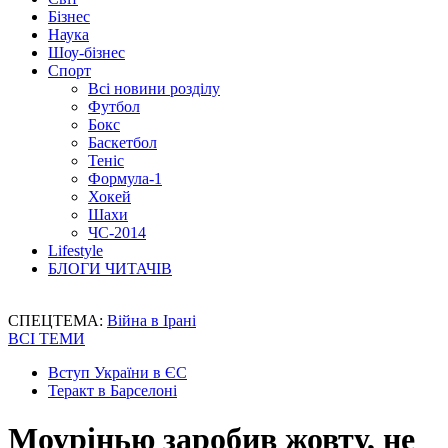
Бізнес
Наука
Шоу-бізнес
Спорт
Всі новини розділу
Футбол
Бокс
Баскетбол
Теніс
Формула-1
Хокей
Шахи
ЧС-2014
Lifestyle
БЛОГИ ЧИТАЧІВ
СПЕЦТЕМА:
Війна в Ірані
ВСІ ТЕМИ
Вступ України в ЄС
Теракт в Барселоні
Моурінью заробив жовту, не