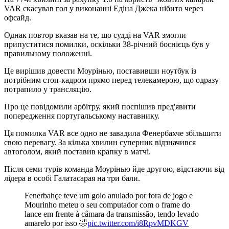
VAR скасував гол у виконанні Едіна Джека нібито через
офсайд.
Однак повтор вказав на те, що судді на VAR змогли
припуститися помилки, оскільки 38-річний боснієць був у
правильному положенні.
Це вирішив довести Моурінью, поставивши ноутбук із
потрібним стоп-кадром прямо перед телекамерою, що одразу
потрапило у трансляцію.
Про це повідомили арбітру, який поспішив пред'явити
попередження португальському наставнику.
Ця помилка VAR все одно не завадила Фенербахче збільшити
свою перевагу. За кілька хвилин суперник відзначився
автоголом, який поставив крапку в матчі.
Після семи турів команда Моурінью йде другою, відстаючи від
лідера в особі Галатасарая на три бали.
Fenerbahçe teve um golo anulado por fora de jogo e
Mourinho meteu o seu computador com o frame do
lance em frente à câmara da transmissão, tendo levado
amarelo por isso 🤣
pic.twitter.com/i8RpvMDKGV