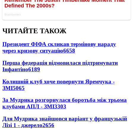
ЧИТАЙТЕ ТАКОЖ
Президент ФІФА скликав термінову нараду
через кризову ситуацію
6658
Перша федерація відмовилася підтримувати
Інфантіно
6189
Колишній клуб хоче повернути Яремчука -
ЗМІ
5065
За Мудрика розгорнулася боротьба між трьома
клубами АПЛ - ЗМІ
3303
Для Мудрика знайшовся варіант у французькій
Лізі 1 - джерело
2656