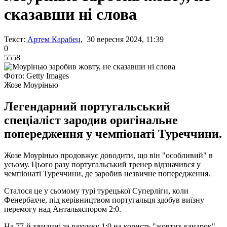
сказавши ні слова
Текст:
Артем Карабец
, 30 вересня 2024, 11:39
0
5558
Фото: Getty Images
Жозе Моурінью
Легендарний португальський
спеціаліст зародив оригінальне
попередження у чемпіонаті Туреччини.
Жозе Моурінью продовжує доводити, що він "особливий" в
усьому. Цього разу португальський тренер відзначився у
чемпіонаті Туреччини, де заробив незвичне попередження.
Сталося це у сьомому турі турецької Суперліги, коли
Фенербахче, під керівництвом португальця здобув виїзну
перемогу над Антальяспором 2:0.
На 77-й хвилині за рахунку 1:0 на користь "жовтих канарок"