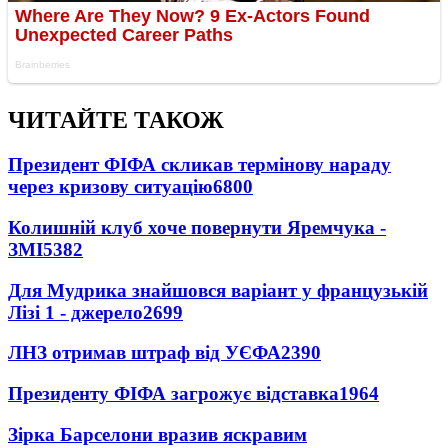
ЧИТАЙТЕ ТАКОЖ
Президент ФІФА скликав термінову нараду
через кризову ситуацію
6800
Колишній клуб хоче повернути Яремчука -
ЗМІ
5382
Для Мудрика знайшовся варіант у французькій
Лізі 1 - джерело
2699
ЛНЗ отримав штраф від УЄФА
2390
Президенту ФІФА загрожує відставка
1964
Зірка Барселони вразив яскравим