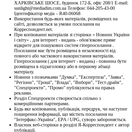
ХАРКІВСЬКЕ ШОСЕ, будинок 172-Б, офіс 208/1 E-mail:
sunlight@mediadim.com.ua
Телефон: 044-205-43-00
Ідентифікатор медіа – R40-06068
Використання будь-яких матеріалів, розміщених на
сайті, дозволяється за умови посилання на
Корреспондент.net.
При копіюванні матеріалів зі сторінки « Новини України
і світу» , для інтернет - видань - обов'язкове пряме
відкрите для пошукових систем гіперпосилання .
Посилання має бути розміщена в незалежності від
повного або часткового використання матеріалів.
Гіперпосилання ( для інтернет - видань) - повинна бути
розміщена в підзаголовку або в першому абзаці
матеріалу.
Новини з позначками "Думка", "Експертиза", "Заява",
"Регіони", "Гроші", "Влада", "Вибори", "Тест-драйв",
"Спецпроекти", "Промо" публікуються на правах
реклами.
Розділ Спецпроекти створюється спільно з
комерційними партнерами.
Будь яке копіювання, публікація, передрук, чи наступне
поширення інформації, що містить посилання на
"Інтерфакс-Україна", EPA / UPG, суворо забороняється.
Власник веб-сторінки в розділі Я-Корреспондент є автор
публікації.