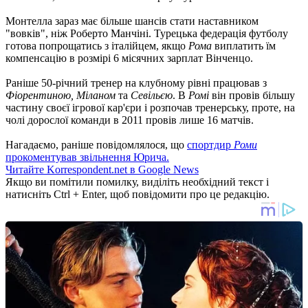
Монтелла зараз має більше шансів стати наставником
"вовків", ніж Роберто Манчіні. Турецька федерація футболу
готова попрощатись з італійцем, якщо
Рома
виплатить їм
компенсацію в розмірі 6 місячних зарплат Вінченцо.
Раніше 50-річний тренер на клубному рівні працював з
Фіорентиною, Міланом
та
Севільєю
. В
Ромі
він провів більшу
частину своєї ігрової кар'єри і розпочав тренерську, проте, на
чолі дорослої команди в 2011 провів лише 16 матчів.
Нагадаємо, раніше повідомлялося, що
спортдир
Роми
прокоментував звільнення Юрича.
Читайте Korrespondent.net в Google News
Якщо ви помітили помилку, виділіть необхідний текст і
натисніть Ctrl + Enter, щоб повідомити про це редакцію.